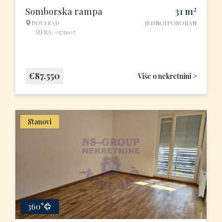
2
Somborska rampa
31
m
NOVI SAD
JEDNOIPOSOBAN
ŠIFRA: #575907
€
87.550
Više o nekretnini >
Stanovi
360°