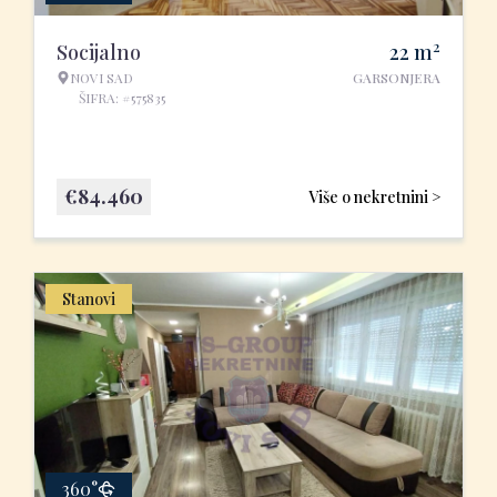
2
Socijalno
22
m
NOVI SAD
GARSONJERA
ŠIFRA: #575835
€
84.460
Više o nekretnini >
Stanovi
360°