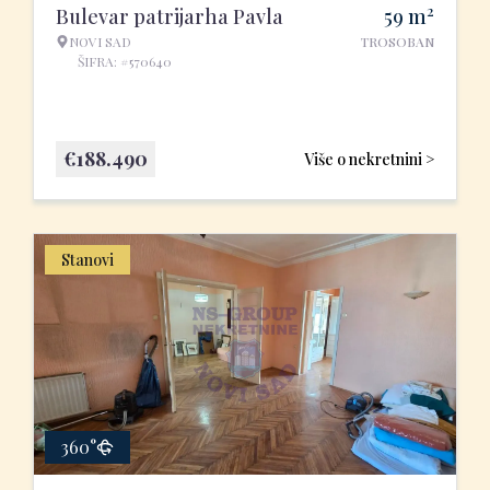
2
Bulevar patrijarha Pavla
59
m
NOVI SAD
TROSOBAN
ŠIFRA: #570640
€
188.490
Više o nekretnini >
Stanovi
360°