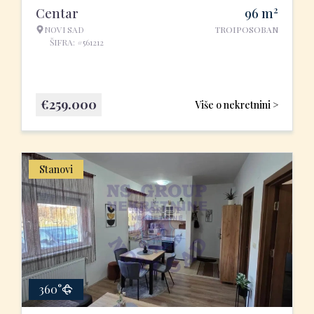
2
Centar
96
m
NOVI SAD
TROIPOSOBAN
ŠIFRA: #561212
€
259.000
Više o nekretnini >
Stanovi
360°