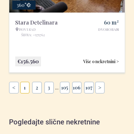
360°
2
Stara Detelinara
60
m
NOVI SAD
DVOSOBAN
ŠIFRA: #575762
€
156.560
Više o nekretnini >
<
>
1
2
3
...
105
106
107
Pogledajte slične nekretnine