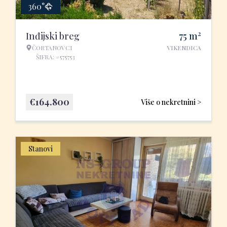
360°
2
Inđijski breg
75
m
ČORTANOVCI
VIKENDICA
ŠIFRA: #575753
€
164.800
Više o nekretnini >
Stanovi