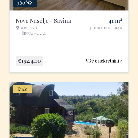
360°
2
Novo Naselje - Savina
41
m
NOVI SAD
JEDNOIPOSOBAN
ŠIFRA: #575756
€
152.440
Više o nekretnini >
Kuće