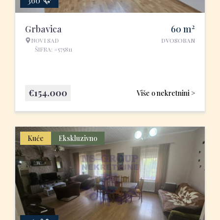
360°
2
Grbavica
60
m
NOVI SAD
DVOSOBAN
ŠIFRA: #575811
€
154.000
Više o nekretnini >
Kuće
Ekskluzivno