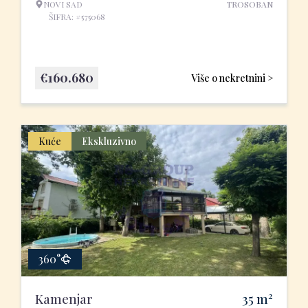
NOVI SAD
TROSOBAN
ŠIFRA: #575068
€
160.680
Više o nekretnini >
Kuće
Ekskluzivno
360°
2
Kamenjar
35
m