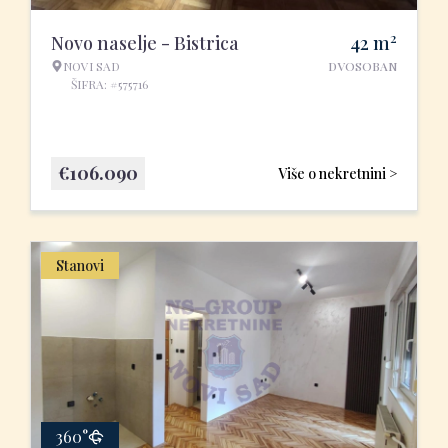
2
Novo naselje - Bistrica
42
m
NOVI SAD
DVOSOBAN
ŠIFRA: #575716
€
106.090
Više o nekretnini >
Stanovi
360°