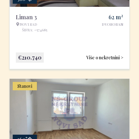
2
Liman 3
62
m
NOVI SAD
DVOSOBAN
ŠIFRA: #574685
€
210.740
Više o nekretnini >
Stanovi