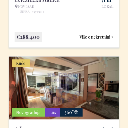
NOVI SAD
LOKAL
ŠIFRA: #572902
€
288.400
Više o nekretnini >
Kuće
360°
Novogradnja
Lux
2