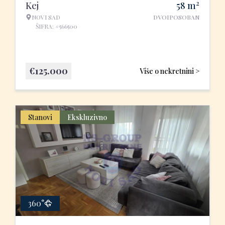
2
Kej
58
m
NOVI SAD
DVOIPOSOBAN
ŠIFRA: #566500
€
125.000
Više o nekretnini >
Stanovi
Ekskluzivno
360°