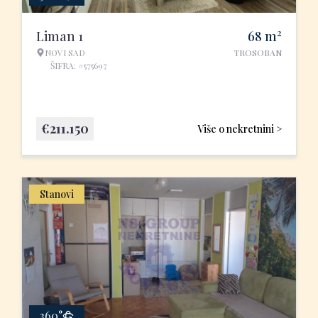
2
Liman 1
68
m
NOVI SAD
TROSOBAN
ŠIFRA: #575697
€
211.150
Više o nekretnini >
Stanovi
360°