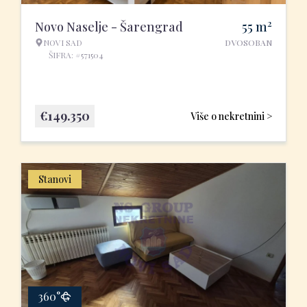
2
Novo Naselje - Šarengrad
55
m
NOVI SAD
DVOSOBAN
ŠIFRA: #571504
€
149.350
Više o nekretnini >
Stanovi
360°