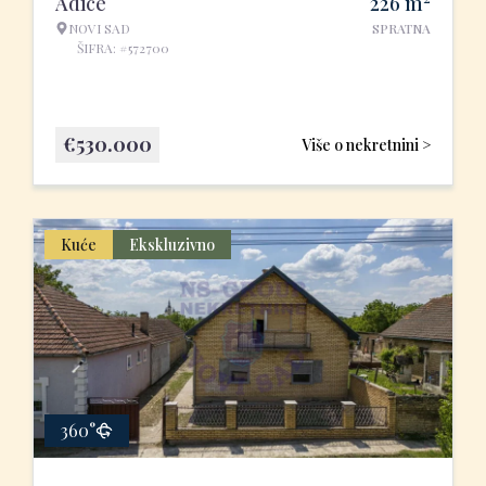
Adice
226
m
NOVI SAD
SPRATNA
ŠIFRA: #572700
€
530.000
Više o nekretnini >
Kuće
Ekskluzivno
360°