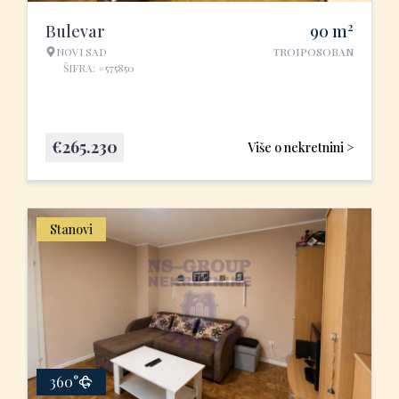
2
Bulevar
90
m
NOVI SAD
TROIPOSOBAN
ŠIFRA: #575850
€
265.230
Više o nekretnini >
Stanovi
360°