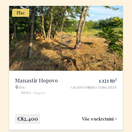
Plac
2
Manastir Hopovo
1.121
m
IRIG
GRAĐEVINSKO ZEMLJIŠTE
ŠIFRA: #574237
€
82.400
Više o nekretnini >