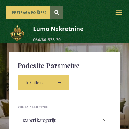
Lumo Nekretnine
064/80-333-30
Podesite Parametre
Još filtera
VRSTA NEKRETNINE