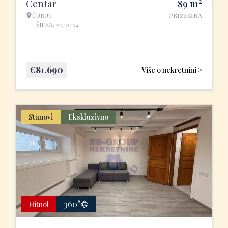
2
Centar
89
m
ČURUG
PRIZEMNA
ŠIFRA: #570792
€
81.690
Više o nekretnini >
Stanovi
Ekskluzivno
360°
Hitno!