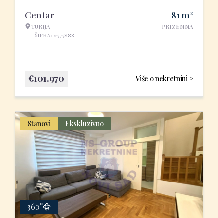
2
Centar
81
m
TURIJA
PRIZEMNA
ŠIFRA: #575888
€
101.970
Više o nekretnini >
Stanovi
Ekskluzivno
360°