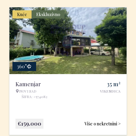
Kuće
Ekskluzivno
360°
2
Kamenjar
35
m
NOVI SAD
VIKENDICA
ŠIFRA: #574082
€
159.000
Više o nekretnini >