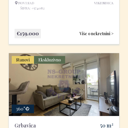
NOVI SAD
VIKENDICA
ŠIFRA: #574082
€
159.000
Više o nekretnini >
Stanovi
Ekskluzivno
360°
2
Grbavica
50
m