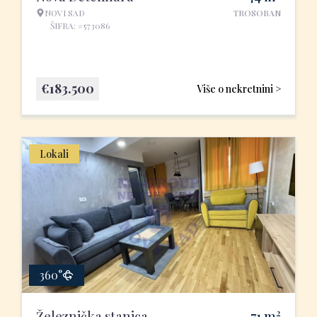
NOVI SAD
TROSOBAN
ŠIFRA: #573086
€
183.500
Više o nekretnini >
Lokali
360°
2
Železnička stanica
71
m