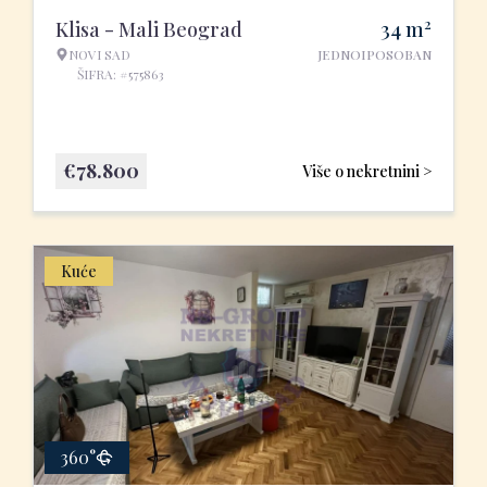
2
Klisa - Mali Beograd
34
m
NOVI SAD
JEDNOIPOSOBAN
ŠIFRA: #575863
€
78.800
Više o nekretnini >
Kuće
360°