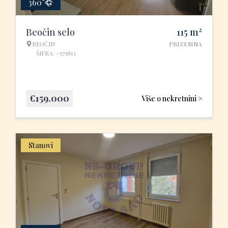
360°
2
Beočin selo
115
m
BEOČIN
PRIZEMNA
ŠIFRA: #575813
€
159.000
Više o nekretnini >
Stanovi