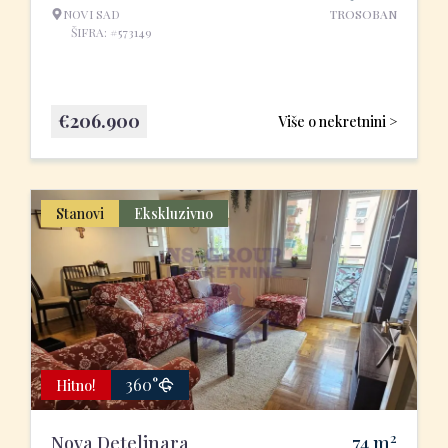
NOVI SAD
TROSOBAN
ŠIFRA: #573149
€
206.900
Više o nekretnini >
Stanovi
Ekskluzivno
360°
Hitno!
2
Nova Detelinara
74
m