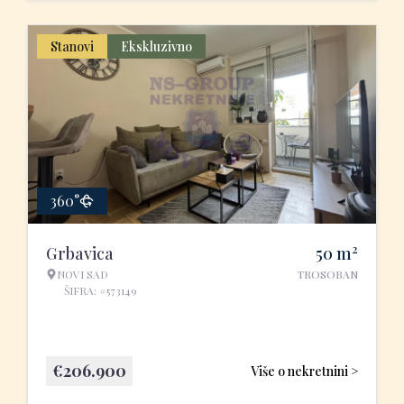
Stanovi
Ekskluzivno
360°
2
Grbavica
50
m
NOVI SAD
TROSOBAN
ŠIFRA: #573149
€
206.900
Više o nekretnini >