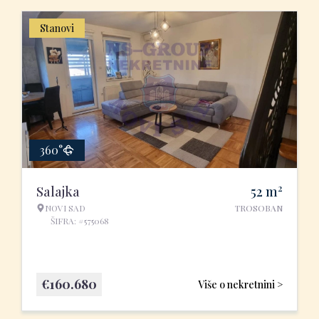
Stanovi
360°
2
Salajka
52
m
NOVI SAD
TROSOBAN
ŠIFRA: #575068
€
160.680
Više o nekretnini >