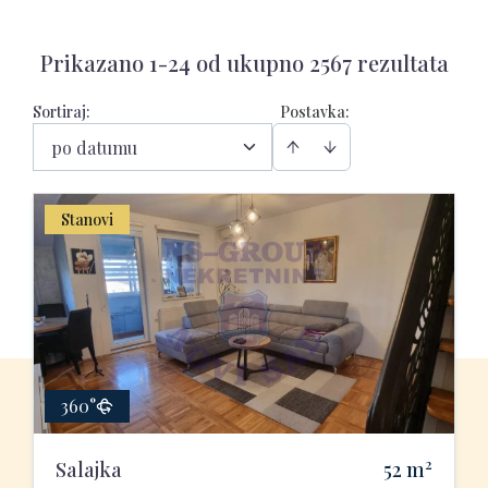
Prikazano 1-24 od ukupno 2567 rezultata
Sortiraj
:
Postavka:
po datumu
Stanovi
360°
2
Salajka
52
m