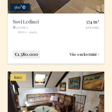
360°
2
Novi Ledinci
374
m
LEDINCI
SPRATNA
ŠIFRA: #554812
€
1.580.000
Više o nekretnini >
Kuće