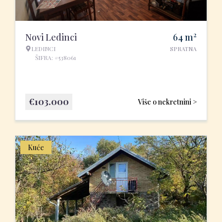
2
Novi Ledinci
64
m
LEDINCI
SPRATNA
ŠIFRA: #538061
€
103.000
Više o nekretnini >
Kuće