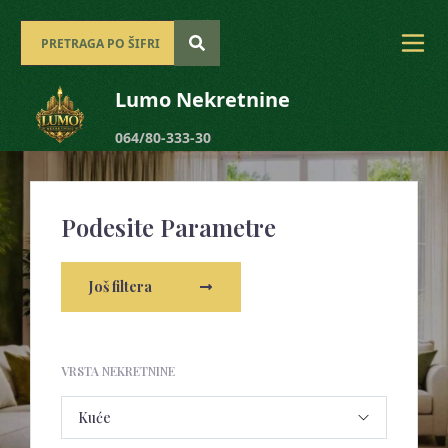
Lumo Nekretnine
064/80-333-30
Podesite Parametre
Još filtera
VRSTA NEKRETNINE