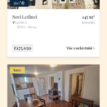
360°
2
Novi Ledinci
145
m
LEDINCI
SPRATNA
ŠIFRA: #565044
€
175.050
Više o nekretnini >
Kuće