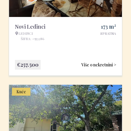
2
Novi Ledinci
173
m
LEDINCI
SPRATNA
ŠIFRA: #553286
€
257.500
Više o nekretnini >
Kuće