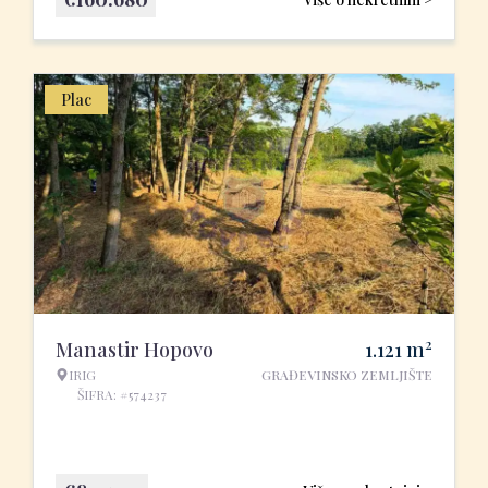
Plac
2
Manastir Hopovo
1.121
m
IRIG
GRAĐEVINSKO ZEMLJIŠTE
ŠIFRA: #574237