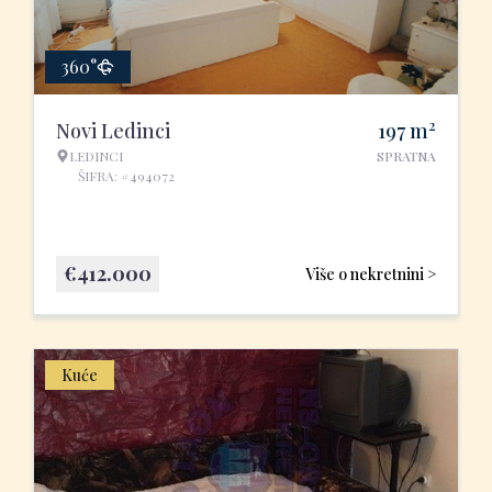
360°
2
Novi Ledinci
197
m
LEDINCI
SPRATNA
ŠIFRA: #494072
€
412.000
Više o nekretnini >
Kuće