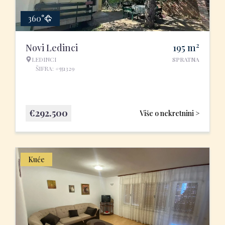
360°
2
Novi Ledinci
195
m
LEDINCI
SPRATNA
ŠIFRA: #551329
€
292.500
Više o nekretnini >
Kuće