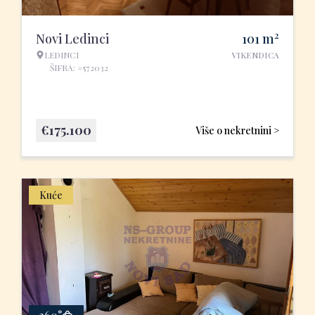
2
Novi Ledinci
101
m
LEDINCI
VIKENDICA
ŠIFRA: #572032
€
175.100
Više o nekretnini >
Kuće