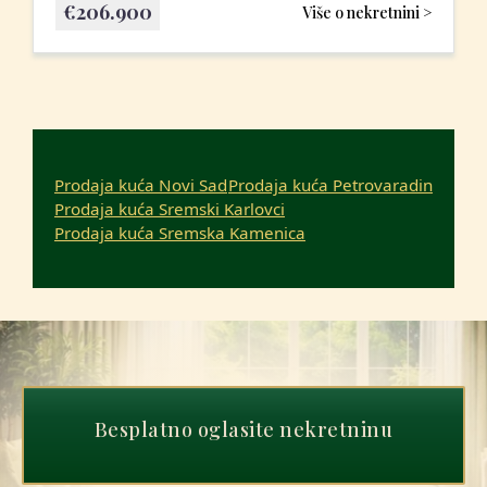
€
206.900
Više o nekretnini >
Prodaja kuća Novi Sad
Prodaja kuća Petrovaradin
Prodaja kuća Sremski Karlovci
Prodaja kuća Sremska Kamenica
Besplatno oglasite nekretninu