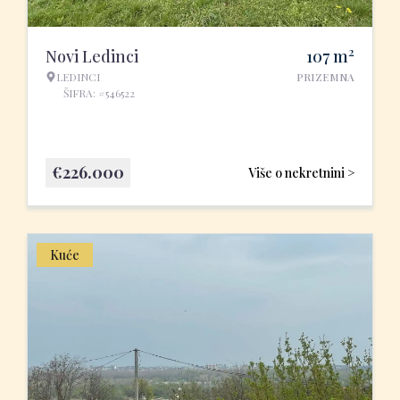
2
Novi Ledinci
107
m
LEDINCI
PRIZEMNA
ŠIFRA: #546522
€
226.000
Više o nekretnini >
Kuće