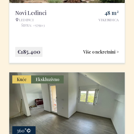
2
Novi Ledinci
48
m
LEDINCI
VIKENDICA
ŠIFRA: #575503
€
185.400
Više o nekretnini >
Kuće
Ekskluzivno
360°