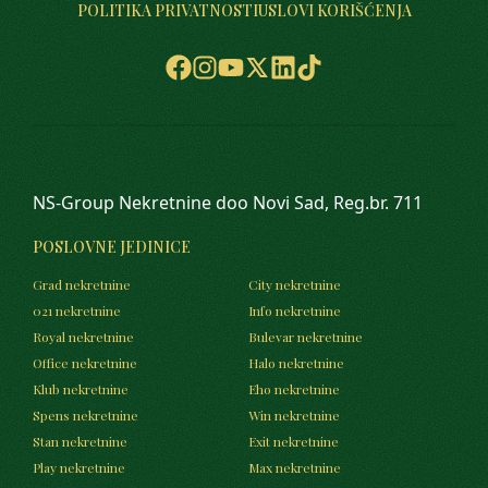
POLITIKA PRIVATNOSTI
USLOVI KORIŠĆENJA
NS-Group Nekretnine doo Novi Sad, Reg.br. 711
POSLOVNE JEDINICE
Grad nekretnine
City nekretnine
021 nekretnine
Info nekretnine
Royal nekretnine
Bulevar nekretnine
Office nekretnine
Halo nekretnine
Klub nekretnine
Eho nekretnine
Spens nekretnine
Win nekretnine
Stan nekretnine
Exit nekretnine
Play nekretnine
Max nekretnine