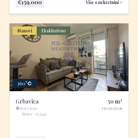
€
159.000
Više o nekretnini >
Stanovi
Ekskluzivno
360°
2
Grbavica
50
m
NOVI SAD
TROSOBAN
ŠIFRA: #573149