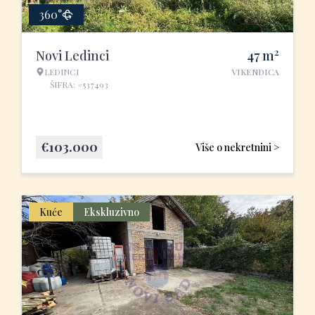
360°
2
Novi Ledinci
47
m
LEDINCI
VIKENDICA
ŠIFRA: #537493
€
103.000
Više o nekretnini >
Kuće
Ekskluzivno