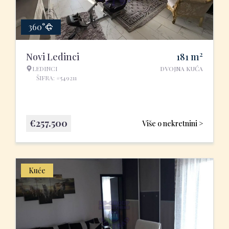
360°
2
Novi Ledinci
181
m
LEDINCI
DVOJNA KUĆA
ŠIFRA: #549211
€
257.500
Više o nekretnini >
Kuće