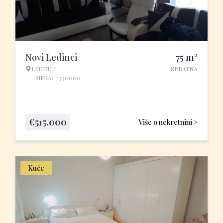
2
Novi Ledinci
75
m
LEDINCI
SPRATNA
ŠIFRA: #330000
€
515.000
Više o nekretnini >
Kuće