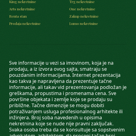
King nekretnine
Trg nekretnine
Arts nekretnine
One nekretnine
Renta stan
Zakup nekretnine
Prodaja nekretnine
Lumo nekretnine
Sve informacije u vezi sa imovinom, koja je na
prodaju, a iz izvora ovog sajta, smatraju se
pouzdanim informacijama. Internet prezentacija
kao takva je napravljena da prezentuje tačne
informacije, ali takav vid prezentovanja podložan je
greškama, propustima i promenama cena. Sve
površine objekata i zemlje koje se prodaju su
približne. Tačne dimenzije se mogu dobiti
potraživanjem usluga profesionalnog arhitekte ili
inžinjera. Broj soba navedenih u opisima
nekretnina koje se nude nije pravni zaključak.
Svaka osoba treba da se konsultuje sa sopstvenim
advokatom, arhitektom, da proceni tačan broj