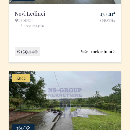
2
Novi Ledinci
137
m
LEDINCI
SPRATNA
ŠIFRA: #574168
€
159.140
Više o nekretnini >
Kuće
360°