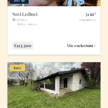
360°
2
Novi Ledinci
51
m
LEDINCI
VIKENDICA
ŠIFRA: #568231
€
113.300
Više o nekretnini >
Kuće