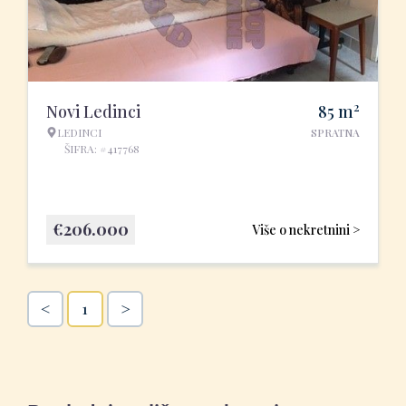
2
Novi Ledinci
85
m
LEDINCI
SPRATNA
ŠIFRA: #417768
€
206.000
Više o nekretnini >
<
>
1