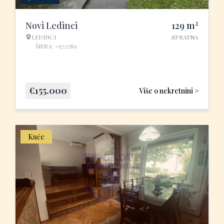
2
Novi Ledinci
129
m
LEDINCI
SPRATNA
ŠIFRA: #572789
€
155.000
Više o nekretnini >
Kuće