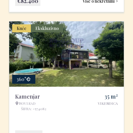
€
82.400
Više o nekretnini >
Kuće
Ekskluzivno
360°
2
Kamenjar
35
m
NOVI SAD
VIKENDICA
ŠIFRA: #574082