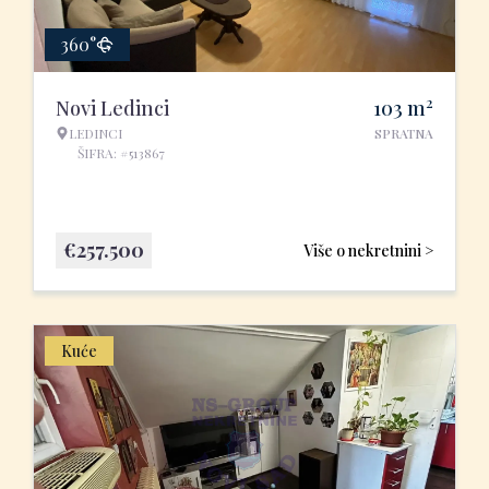
360°
2
Novi Ledinci
103
m
LEDINCI
SPRATNA
ŠIFRA: #513867
€
257.500
Više o nekretnini >
Kuće