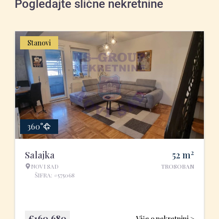
Pogledajte slične nekretnine
Stanovi
360°
2
Salajka
52
m
NOVI SAD
TROSOBAN
ŠIFRA: #575068
€
160.680
Više o nekretnini >