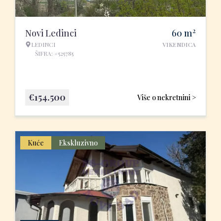
2
Novi Ledinci
60
m
LEDINCI
VIKENDICA
ŠIFRA: #525785
€
154.500
Više o nekretnini >
Kuće
Ekskluzivno