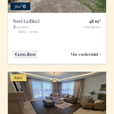
360°
2
Novi Ledinci
48
m
LEDINCI
VIKENDICA
ŠIFRA: #557865
€
100.800
Više o nekretnini >
Kuće