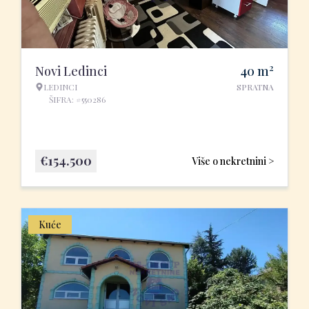
2
Novi Ledinci
40
m
LEDINCI
SPRATNA
ŠIFRA: #550286
€
154.500
Više o nekretnini >
Kuće