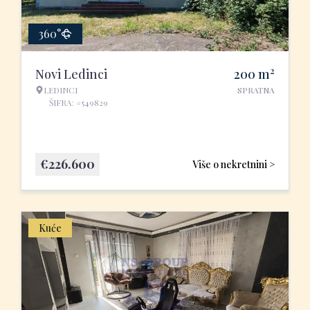
360°
2
Novi Ledinci
200
m
LEDINCI
SPRATNA
ŠIFRA: #549829
€
226.600
Više o nekretnini >
Kuće