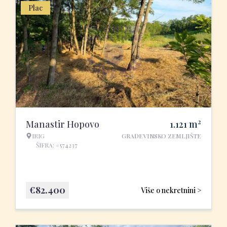
Plac
2
Manastir Hopovo
1.121
m
IRIG
GRAĐEVINSKO ZEMLJIŠTE
ŠIFRA: #574237
€
82.400
Više o nekretnini >