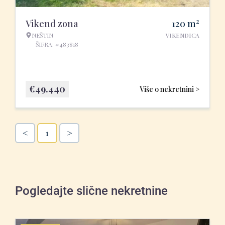
2
Vikend zona
120
m
NEŠTIN
VIKENDICA
ŠIFRA: #483818
€
49.440
Više o nekretnini >
<
>
1
Pogledajte slične nekretnine