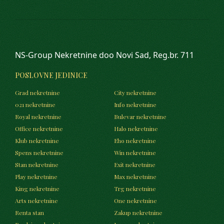
NS-Group Nekretnine doo Novi Sad, Reg.br. 711
POSLOVNE JEDINICE
Grad nekretnine
City nekretnine
021 nekretnine
Info nekretnine
Royal nekretnine
Bulevar nekretnine
Office nekretnine
Halo nekretnine
Klub nekretnine
Eho nekretnine
Spens nekretnine
Win nekretnine
Stan nekretnine
Exit nekretnine
Play nekretnine
Max nekretnine
King nekretnine
Trg nekretnine
Arts nekretnine
One nekretnine
Renta stan
Zakup nekretnine