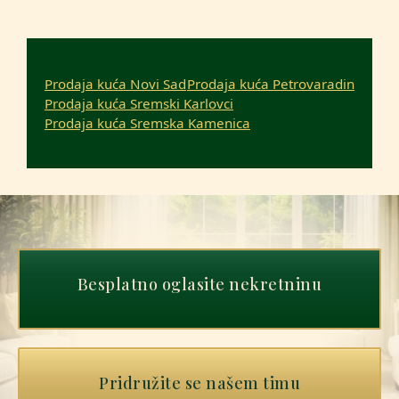
Prodaja kuća Novi Sad
Prodaja kuća Petrovaradin
Prodaja kuća Sremski Karlovci
Prodaja kuća Sremska Kamenica
Besplatno oglasite nekretninu
Pridružite se našem timu