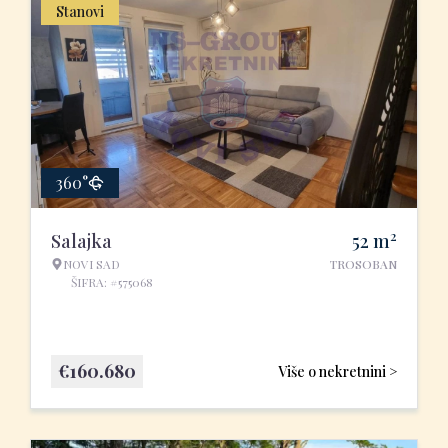
Stanovi
360°
2
Salajka
52
m
NOVI SAD
TROSOBAN
ŠIFRA: #575068
€
160.680
Više o nekretnini >