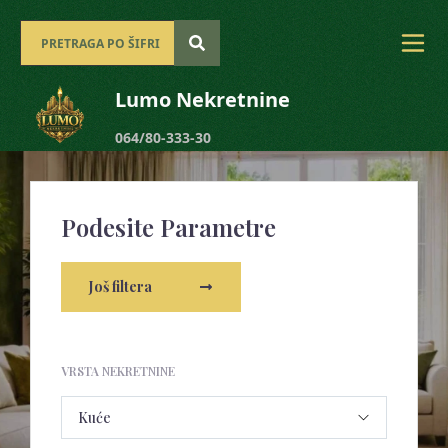
Lumo Nekretnine
064/80-333-30
Podesite Parametre
Još filtera
VRSTA NEKRETNINE