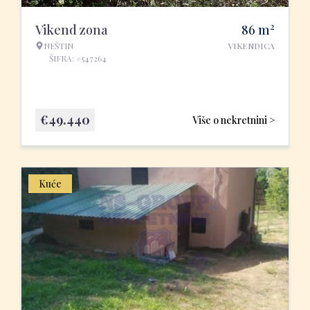
2
Vikend zona
86
m
NEŠTIN
VIKENDICA
ŠIFRA: #547264
€
49.440
Više o nekretnini >
Kuće