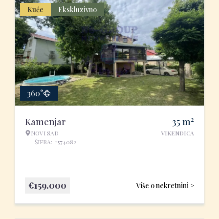
Kuće
Ekskluzivno
360°
2
Kamenjar
35
m
NOVI SAD
VIKENDICA
ŠIFRA: #574082
€
159.000
Više o nekretnini >