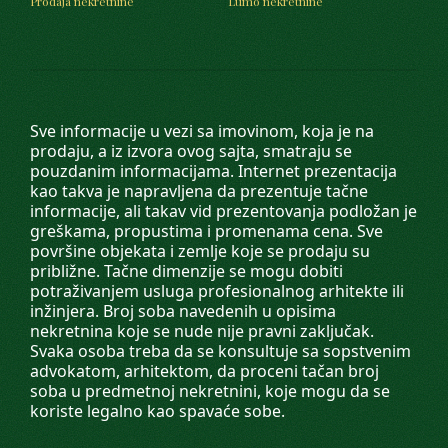
Prodaja nekretnine
Lumo nekretnine
Sve informacije u vezi sa imovinom, koja je na
prodaju, a iz izvora ovog sajta, smatraju se
pouzdanim informacijama. Internet prezentacija
kao takva je napravljena da prezentuje tačne
informacije, ali takav vid prezentovanja podložan je
greškama, propustima i promenama cena. Sve
površine objekata i zemlje koje se prodaju su
približne. Tačne dimenzije se mogu dobiti
potraživanjem usluga profesionalnog arhitekte ili
inžinjera. Broj soba navedenih u opisima
nekretnina koje se nude nije pravni zaključak.
Svaka osoba treba da se konsultuje sa sopstvenim
advokatom, arhitektom, da proceni tačan broj
soba u predmetnoj nekretnini, koje mogu da se
koriste legalno kao spavaće sobe.