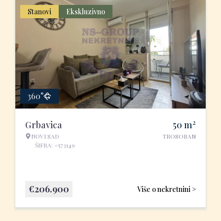
Stanovi
Ekskluzivno
360°
2
Grbavica
50
m
NOVI SAD
TROSOBAN
ŠIFRA: #573149
€
206.900
Više o nekretnini >