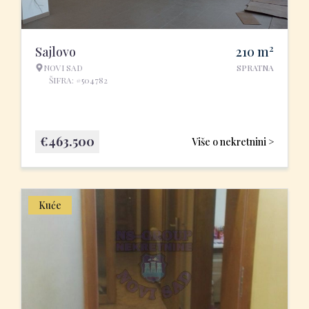
2
Sajlovo
210
m
NOVI SAD
SPRATNA
ŠIFRA: #504782
€
463.500
Više o nekretnini >
Kuće