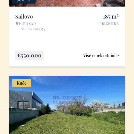
2
Sajlovo
187
m
NOVI SAD
PRIZEMNA
ŠIFRA: #529574
€
550.000
Više o nekretnini >
Kuće