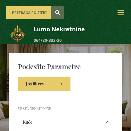
Lumo Nekretnine
064/80-333-30
Podesite Parametre
Još filtera
VRSTA NEKRETNINE