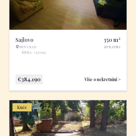
2
Sajlovo
350
m
NOVI SAD
SPRATNA
ŠIFRA: #537052
€
384.190
Više o nekretnini >
Kuće