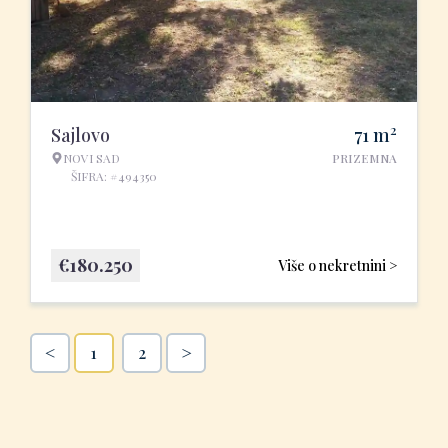
2
Sajlovo
71
m
NOVI SAD
PRIZEMNA
ŠIFRA: #494350
€
180.250
Više o nekretnini >
<
>
1
2