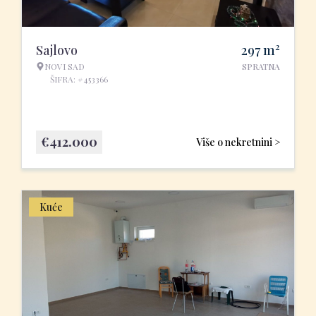
2
Sajlovo
297
m
NOVI SAD
SPRATNA
ŠIFRA: #453366
€
412.000
Više o nekretnini >
Kuće