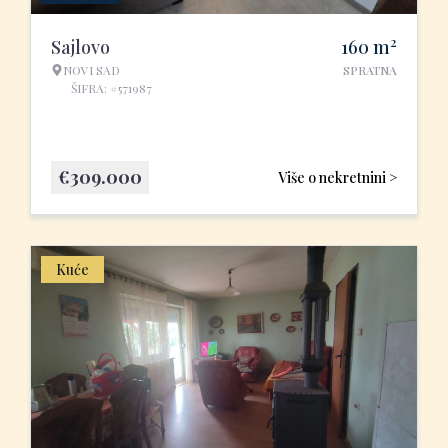
2
Sajlovo
160
m
NOVI SAD
SPRATNA
ŠIFRA: #571987
€
309.000
Više o nekretnini >
Kuće