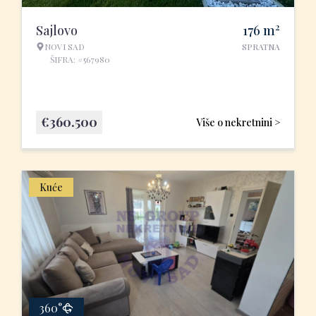
2
Sajlovo
176
m
NOVI SAD
SPRATNA
ŠIFRA: #567980
€
360.500
Više o nekretnini >
Kuće
360°