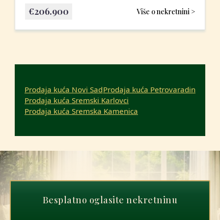
€
206.900
Više o nekretnini >
Prodaja kuća Novi Sad
Prodaja kuća Petrovaradin
Prodaja kuća Sremski Karlovci
Prodaja kuća Sremska Kamenica
Besplatno oglasite nekretninu