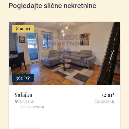
Pogledajte slične nekretnine
Stanovi
360°
2
Salajka
52
m
NOVI SAD
TROSOBAN
ŠIFRA: #575068