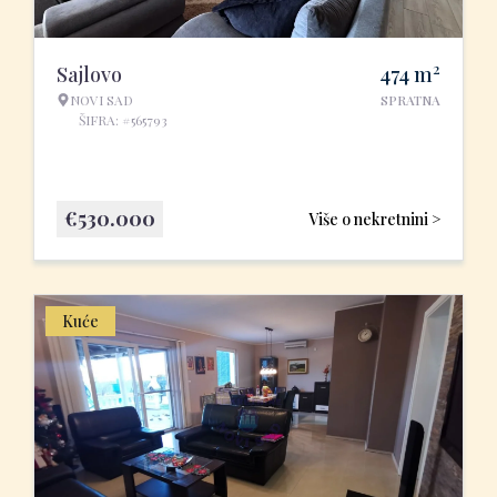
2
Sajlovo
474
m
NOVI SAD
SPRATNA
ŠIFRA: #565793
€
530.000
Više o nekretnini >
Kuće