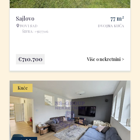
2
Sajlovo
77
m
NOVI SAD
DVOJNA KUĆA
ŠIFRA: #567706
€
710.700
Više o nekretnini >
Kuće