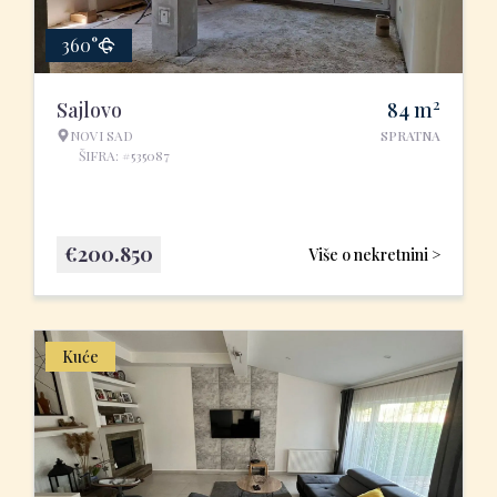
360°
2
Sajlovo
84
m
NOVI SAD
SPRATNA
ŠIFRA: #535087
€
200.850
Više o nekretnini >
Kuće