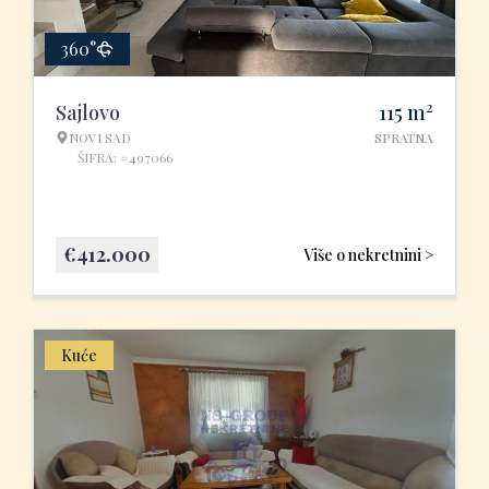
360°
2
Sajlovo
115
m
NOVI SAD
SPRATNA
ŠIFRA: #497066
€
412.000
Više o nekretnini >
Kuće