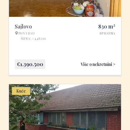
2
Sajlovo
830
m
NOVI SAD
SPRATNA
ŠIFRA: #448296
€
1.390.500
Više o nekretnini >
Kuće