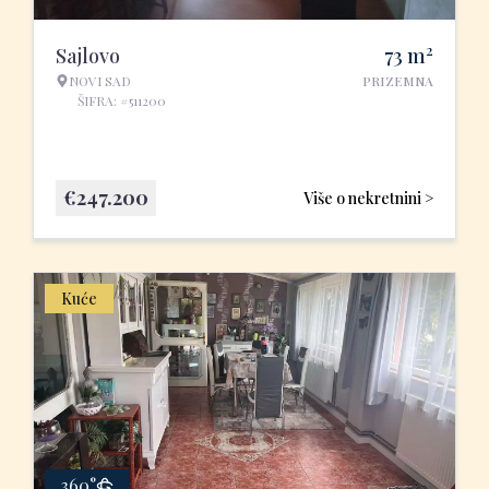
2
Sajlovo
73
m
NOVI SAD
PRIZEMNA
ŠIFRA: #511200
€
247.200
Više o nekretnini >
Kuće
360°