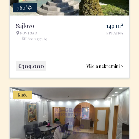
360°
2
Sajlovo
149
m
NOVI SAD
SPRATNA
ŠIFRA: #537463
€
309.000
Više o nekretnini >
Kuće