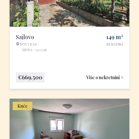
2
Sajlovo
149
m
NOVI SAD
SPRATNA
ŠIFRA: #527218
€
669.500
Više o nekretnini >
Kuće