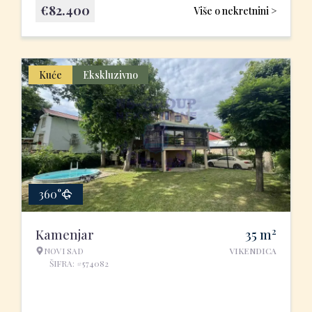
€
82.400
Više o nekretnini >
Kuće
Ekskluzivno
360°
2
Kamenjar
35
m
NOVI SAD
VIKENDICA
ŠIFRA: #574082