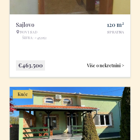
2
Sajlovo
120
m
NOVI SAD
SPRATNA
ŠIFRA: #452152
€
463.500
Više o nekretnini >
Kuće