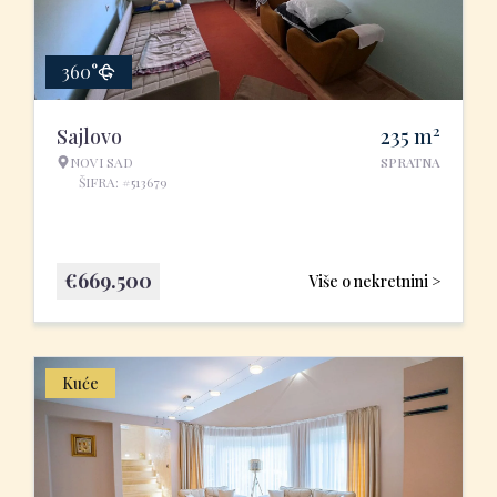
360°
2
Sajlovo
235
m
NOVI SAD
SPRATNA
ŠIFRA: #513679
€
669.500
Više o nekretnini >
Kuće