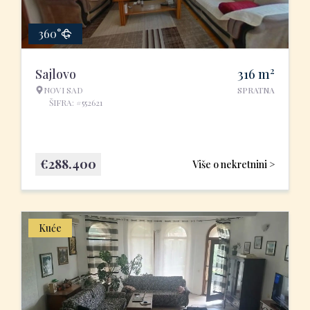
360°
2
Sajlovo
316
m
NOVI SAD
SPRATNA
ŠIFRA: #552621
€
288.400
Više o nekretnini >
Kuće