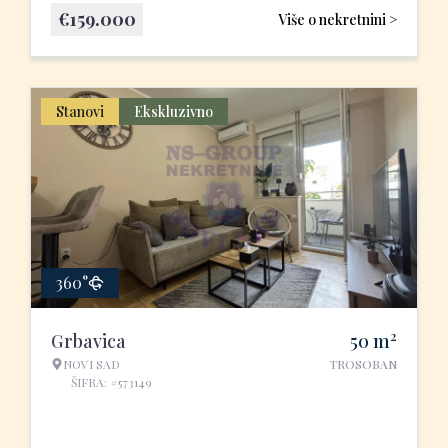
€
159.000
Više o nekretnini >
Stanovi
Ekskluzivno
360°
2
Grbavica
50
m
NOVI SAD
TROSOBAN
ŠIFRA: #573149