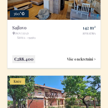
360°
2
Sajlovo
142
m
NOVI SAD
SPRATNA
ŠIFRA: #551589
€
288.400
Više o nekretnini >
Kuće