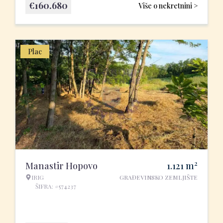
€
160.680
Više o nekretnini >
Plac
2
Manastir Hopovo
1.121
m
IRIG
GRAĐEVINSKO ZEMLJIŠTE
ŠIFRA: #574237