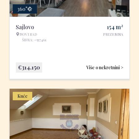
360°
2
Sajlovo
154
m
NOVI SAD
PRIZEMNA
ŠIFRA: #557461
€
314.150
Više o nekretnini >
Kuće