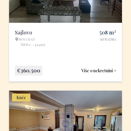
2
Sajlovo
508
m
NOVI SAD
SPRATNA
ŠIFRA: #494595
€
360.500
Više o nekretnini >
Kuće