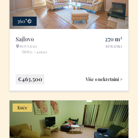
360°
2
Sajlovo
270
m
NOVI SAD
SPRATNA
ŠIFRA: #495912
€
463.500
Više o nekretnini >
Kuće