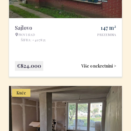
2
Sajlovo
147
m
NOVI SAD
PRIZEMNA
ŠIFRA: #497835
€
824.000
Više o nekretnini >
Kuće