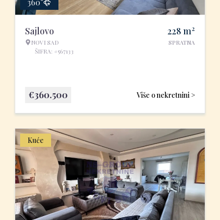
360°
2
Sajlovo
228
m
NOVI SAD
SPRATNA
ŠIFRA: #567133
€
360.500
Više o nekretnini >
Kuće