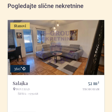
Pogledajte slične nekretnine
Stanovi
360°
2
Salajka
52
m
NOVI SAD
TROSOBAN
ŠIFRA: #575068