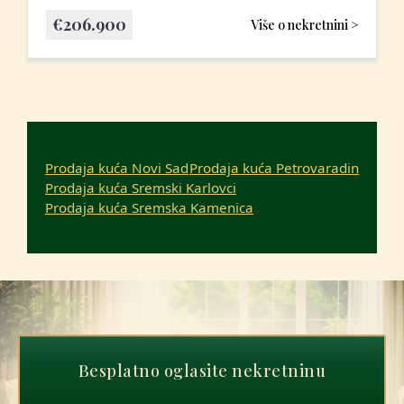
€
206.900
Više o nekretnini >
Prodaja kuća Novi Sad
Prodaja kuća Petrovaradin
Prodaja kuća Sremski Karlovci
Prodaja kuća Sremska Kamenica
Besplatno oglasite nekretninu