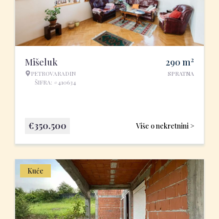
2
Mišeluk
290
m
PETROVARADIN
SPRATNA
ŠIFRA: #410634
€
350.500
Više o nekretnini >
Kuće