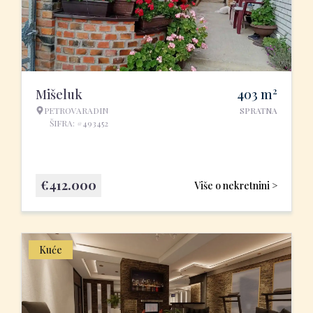
2
Mišeluk
403
m
PETROVARADIN
SPRATNA
ŠIFRA: #493452
€
412.000
Više o nekretnini >
Kuće