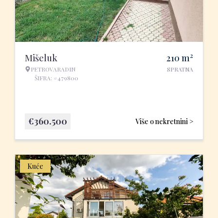
2
Mišeluk
210
m
PETROVARADIN
SPRATNA
ŠIFRA: #479800
€
360.500
Više o nekretnini >
Kuće