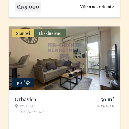
€
159.000
Više o nekretnini >
Stanovi
Ekskluzivno
360°
2
Grbavica
50
m
NOVI SAD
TROSOBAN
ŠIFRA: #573149