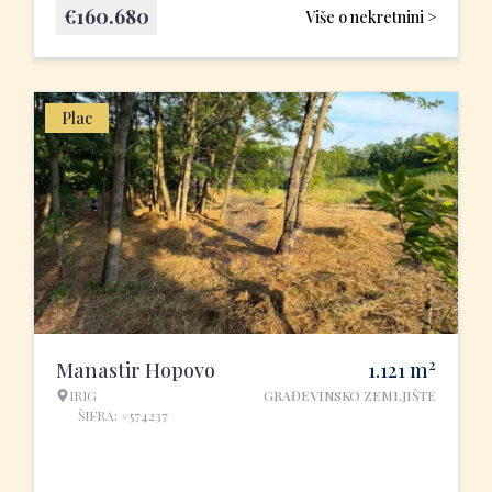
€
160.680
Više o nekretnini >
Plac
2
Manastir Hopovo
1.121
m
IRIG
GRAĐEVINSKO ZEMLJIŠTE
ŠIFRA: #574237