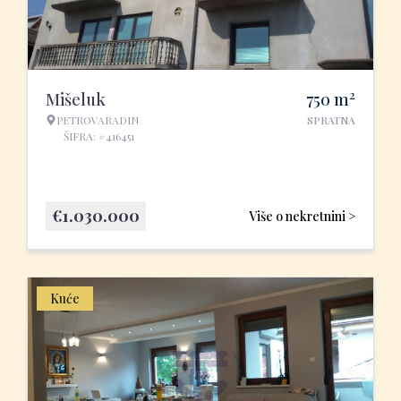
2
Mišeluk
750
m
PETROVARADIN
SPRATNA
ŠIFRA: #416451
€
1.030.000
Više o nekretnini >
Kuće