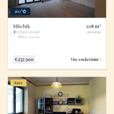
360°
2
Mišeluk
208
m
PETROVARADIN
SPRATNA
ŠIFRA: #539042
€
257.500
Više o nekretnini >
Kuće