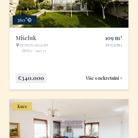
360°
2
Mišeluk
109
m
PETROVARADIN
SPRATNA
ŠIFRA: #512737
€
340.000
Više o nekretnini >
Kuće