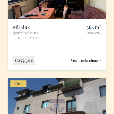
2
Mišeluk
368
m
PETROVARADIN
SPRATNA
ŠIFRA: #547690
€
257.500
Više o nekretnini >
Kuće