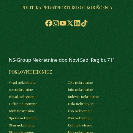
POLITIKA PRIVATNOSTI
USLOVI KORIŠĆENJA
NS-Group Nekretnine doo Novi Sad, Reg.br. 711
POSLOVNE JEDINICE
Grad nekretnine
City nekretnine
021 nekretnine
Info nekretnine
Royal nekretnine
Bulevar nekretnine
Office nekretnine
Halo nekretnine
Klub nekretnine
Eho nekretnine
Spens nekretnine
Win nekretnine
Stan nekretnine
Exit nekretnine
Play nekretnine
Max nekretnine