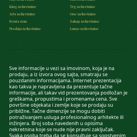
King nekretnine
Trg nekretnine
Arts nekretnine
One nekretnine
Renta stan
Zakup nekretnine
Prodaja nekretnine
Lumo nekretnine
Sve informacije u vezi sa imovinom, koja je na
prodaju, a iz izvora ovog sajta, smatraju se
pouzdanim informacijama. Internet prezentacija
kao takva je napravljena da prezentuje tačne
informacije, ali takav vid prezentovanja podložan je
greškama, propustima i promenama cena. Sve
površine objekata i zemlje koje se prodaju su
približne. Tačne dimenzije se mogu dobiti
potraživanjem usluga profesionalnog arhitekte ili
inžinjera. Broj soba navedenih u opisima
nekretnina koje se nude nije pravni zaključak.
Svaka osoba treba da se konsultuje sa sopstvenim