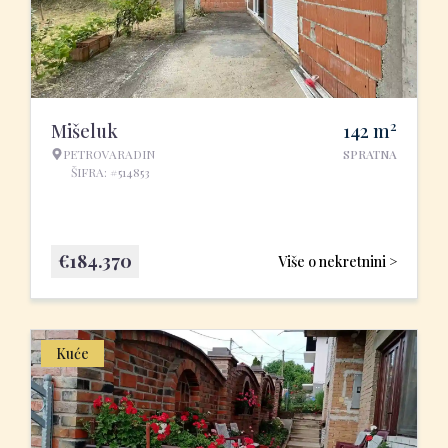
2
Mišeluk
142
m
PETROVARADIN
SPRATNA
ŠIFRA: #514853
€
184.370
Više o nekretnini >
Kuće