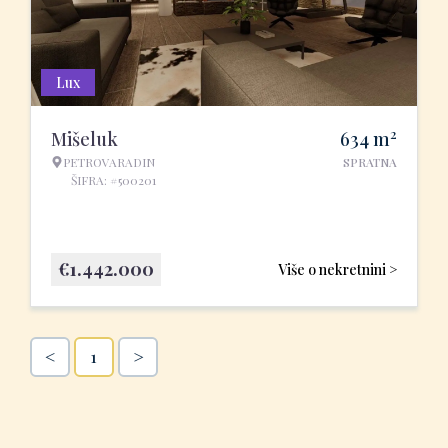
Lux
2
Mišeluk
634
m
PETROVARADIN
SPRATNA
ŠIFRA: #500201
€
1.442.000
Više o nekretnini >
<
>
1