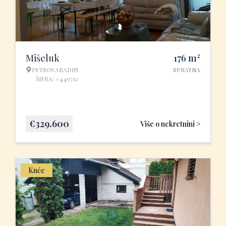
2
Mišeluk
176
m
PETROVARADIN
SPRATNA
ŠIFRA: #449712
€
329.600
Više o nekretnini >
Kuće