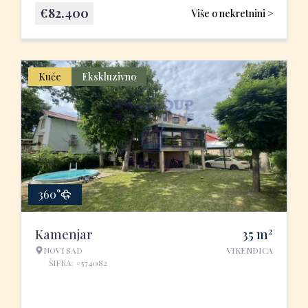
€
82.400
Više o nekretnini >
Kuće
Ekskluzivno
360°
2
Kamenjar
35
m
NOVI SAD
VIKENDICA
ŠIFRA: #574082