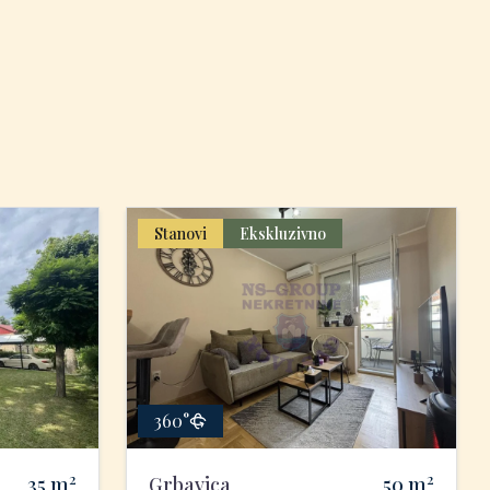
Stanovi
Ekskluzivno
360°
2
2
35
m
Grbavica
50
m