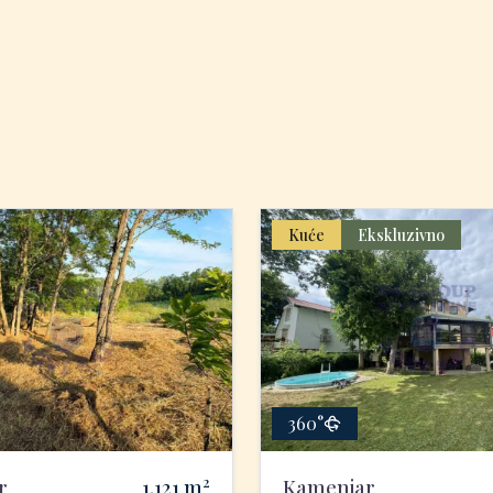
Kuće
Ekskluzivno
360°
2
r
1.121
m
Kamenjar