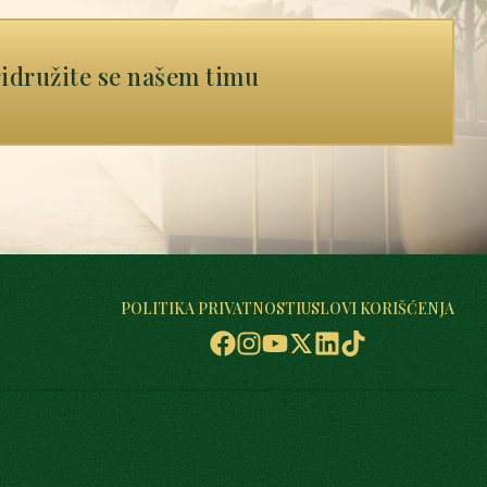
idružite se našem timu
POLITIKA PRIVATNOSTI
USLOVI KORIŠĆENJA