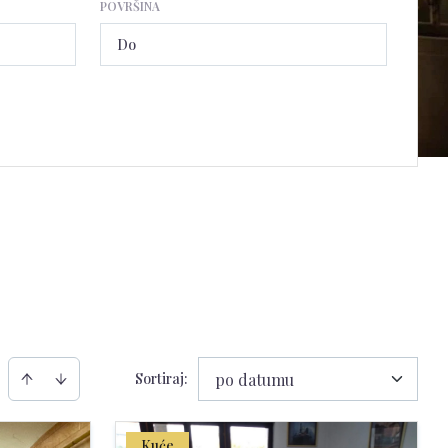
POVRŠINA
Sortiraj
:
po datumu
Kuće