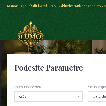
Stanovi
Kuće
Lokali
Placevi
Hitno!
Ekskluzivno
Snižene cene
Lux
No
Podesite Parametre
VRSTA NEKRETNINE
VRSTA OBJE