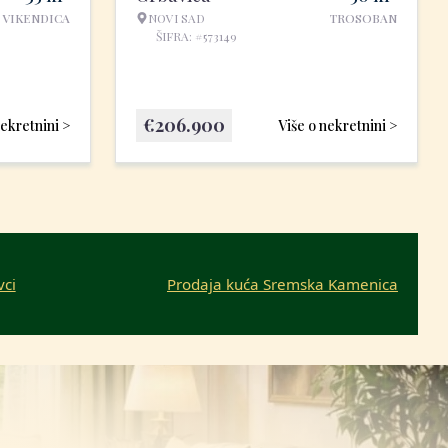
VIKENDICA
NOVI SAD
TROSOBAN
ŠIFRA: #573149
€
206.900
nekretnini >
Više o nekretnini >
vci
Prodaja kuća Sremska Kamenica