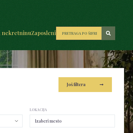
u nekretninu
Zaposleni
Još filtera
LOKACIJA
Izaberi mesto