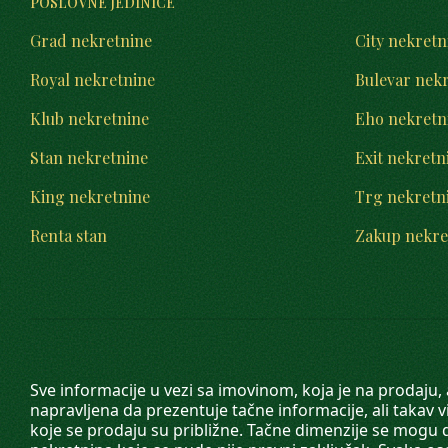
POSLOVNE JEDINICE
Grad nekretnine
City nekretn
Royal nekretnine
Bulevar nek
Klub nekretnine
Eho nekretn
Stan nekretnine
Exit nekretn
King nekretnine
Trg nekretn
Renta stan
Zakup nekre
Sve informacije u vezi sa imovinom, koja je na prodaju,
napravljena da prezentuje tačne informacije, ali taka
koje se prodaju su približne. Tačne dimenzije se mogu d