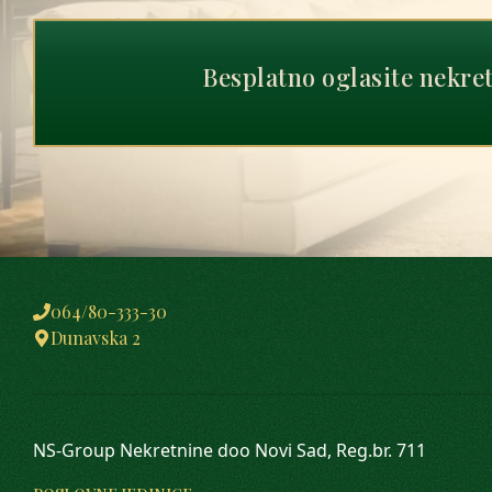
Besplatno oglasite nekre
064/80-333-30
Dunavska 2
NS-Group Nekretnine doo Novi Sad, Reg.br. 711