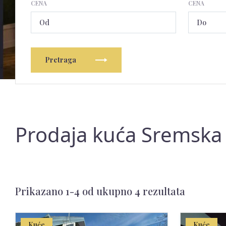
CENA
CENA
Pretraga
Prodaja kuća Sremska M
Prikazano 1-4 od ukupno 4 rezultata
Kuće
Kuće