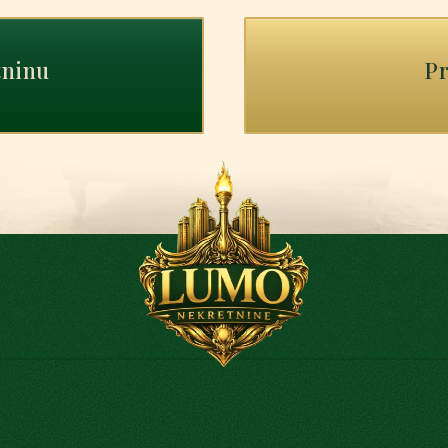
tninu
Pr