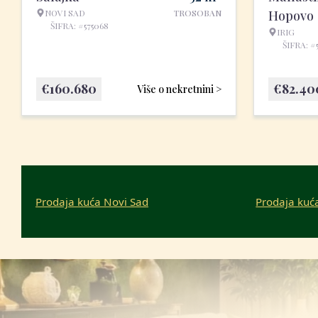
NOVI SAD
TROSOBAN
Hopovo
ŠIFRA: #575068
IRIG
ŠIFRA: #
€
160.680
€
82.40
Više o nekretnini >
Prodaja kuća Novi Sad
Prodaja kuć