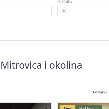
POVRŠINA
itrovica i okolina
Postavka:
Kuće
Ekskluzivno