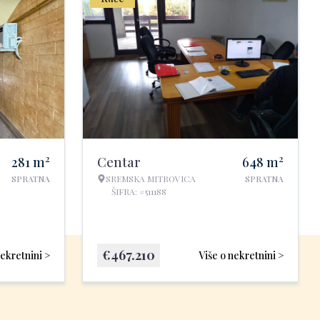
2
2
281
m
Centar
648
m
SPRATNA
SREMSKA MITROVICA
SPRATNA
ŠIFRA: #511188
€
467.210
nekretnini >
Više o nekretnini >