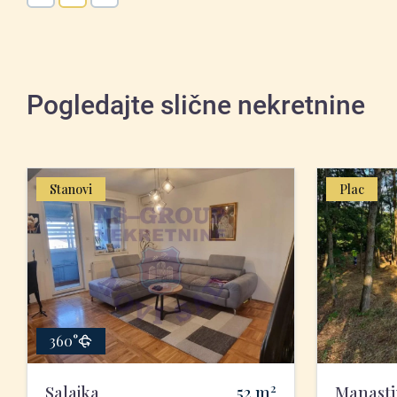
Pogledajte slične nekretnine
Stanovi
Plac
360°
2
Salajka
52
m
Manasti