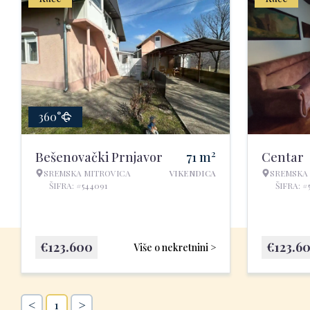
360°
2
Bešenovački Prnjavor
71
m
Centar
SREMSKA MITROVICA
VIKENDICA
SREMSKA
ŠIFRA: #544091
ŠIFRA: #
€
123.600
€
123.6
Više o nekretnini >
<
>
1