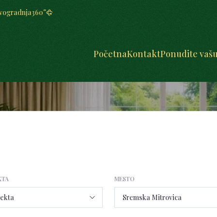
vogradnja
360°
Početna
Kontakt
Ponudite vaš
KTA
MESTO