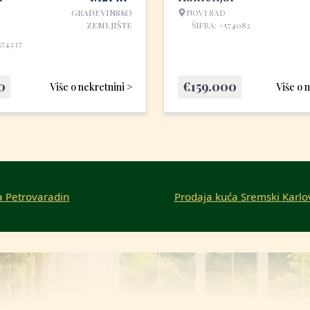
GRAĐEVINSKO
NOVI SAD
ZEMLJIŠTE
ŠIFRA: #574082
574237
0
€
159.000
Više o nekretnini >
Više o 
a Petrovaradin
Prodaja kuća Sremski Karlo