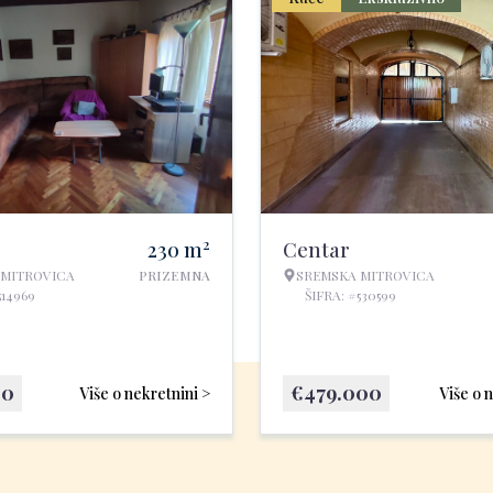
2
230
m
Centar
 MITROVICA
PRIZEMNA
SREMSKA MITROVICA
514969
ŠIFRA: #530599
00
€
479.000
Više o nekretnini >
Više o 