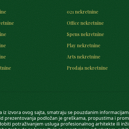
ine
021 nekretnine
retnine
Office nekretnine
ine
Spens nekretnine
ine
Play nekretnine
ine
Arts nekretnine
tnine
Prodaja nekretnine
 a iz izvora ovog sajta, smatraju se pouzdanim informacijama
v vid prezentovanja podložan je greškama, propustima i pro
obiti potraživanjem usluga profesionalnog arhitekte ili inž