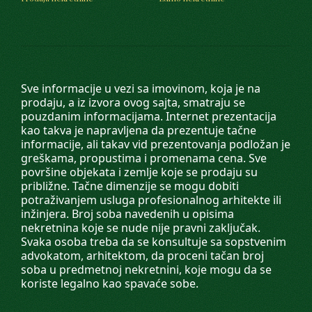
Sve informacije u vezi sa imovinom, koja je na
prodaju, a iz izvora ovog sajta, smatraju se
pouzdanim informacijama. Internet prezentacija
kao takva je napravljena da prezentuje tačne
informacije, ali takav vid prezentovanja podložan je
greškama, propustima i promenama cena. Sve
površine objekata i zemlje koje se prodaju su
približne. Tačne dimenzije se mogu dobiti
potraživanjem usluga profesionalnog arhitekte ili
inžinjera. Broj soba navedenih u opisima
nekretnina koje se nude nije pravni zaključak.
Svaka osoba treba da se konsultuje sa sopstvenim
advokatom, arhitektom, da proceni tačan broj
soba u predmetnoj nekretnini, koje mogu da se
koriste legalno kao spavaće sobe.