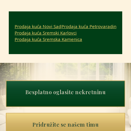
Prodaja kuća Novi Sad
Prodaja kuća Petrovaradin
Prodaja kuća Sremski Karlovci
Prodaja kuća Sremska Kamenica
Besplatno oglasite nekretninu
Pridružite se našem timu