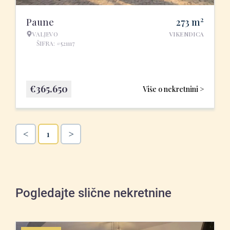
2
Paune
273
m
VALJEVO
VIKENDICA
ŠIFRA: #521117
€
365.650
Više o nekretnini >
<
>
1
Pogledajte slične nekretnine