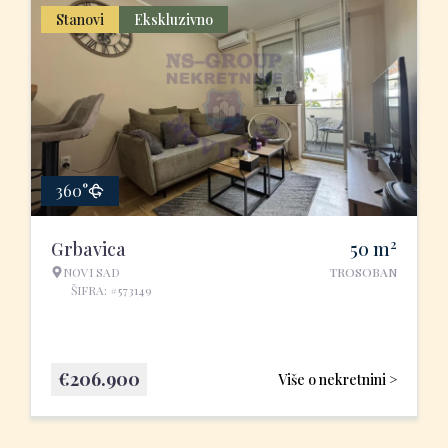
Stanovi
Ekskluzivno
360°
2
Grbavica
50
m
NOVI SAD
TROSOBAN
ŠIFRA: #573149
€
206.900
Više o nekretnini >