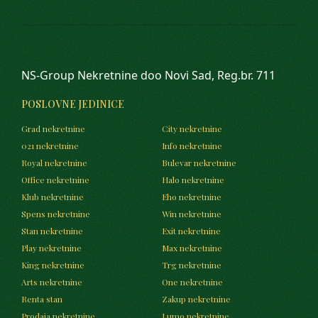
NS-Group Nekretnine doo Novi Sad, Reg.br. 711
POSLOVNE JEDINICE
Grad nekretnine
City nekretnine
021 nekretnine
Info nekretnine
Royal nekretnine
Bulevar nekretnine
Office nekretnine
Halo nekretnine
Klub nekretnine
Eho nekretnine
Spens nekretnine
Win nekretnine
Stan nekretnine
Exit nekretnine
Play nekretnine
Max nekretnine
King nekretnine
Trg nekretnine
Arts nekretnine
One nekretnine
Renta stan
Zakup nekretnine
Prodaja nekretnine
Lumo nekretnine