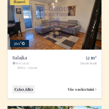
Stanovi
360°
2
Salajka
52
m
NOVI SAD
TROSOBAN
ŠIFRA: #575068
€
160.680
Više o nekretnini >