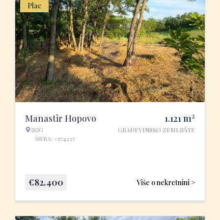
Plac
2
Manastir Hopovo
1.121
m
IRIG
GRAĐEVINSKO ZEMLJIŠTE
ŠIFRA: #574237
€
82.400
Više o nekretnini >