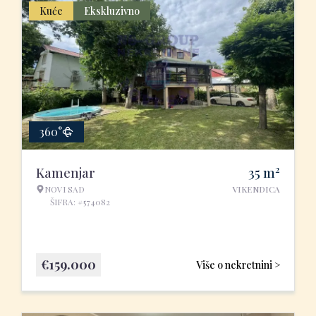
Kuće
Ekskluzivno
360°
2
Kamenjar
35
m
NOVI SAD
VIKENDICA
ŠIFRA: #574082
€
159.000
Više o nekretnini >