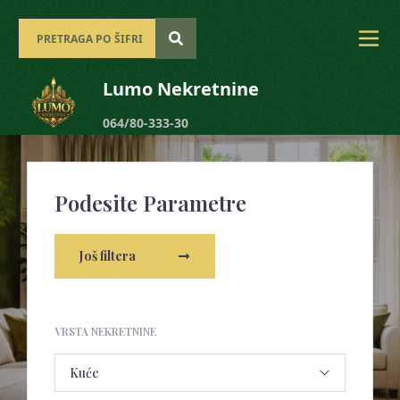
Lumo Nekretnine
064/80-333-30
Podesite Parametre
Još filtera
VRSTA NEKRETNINE