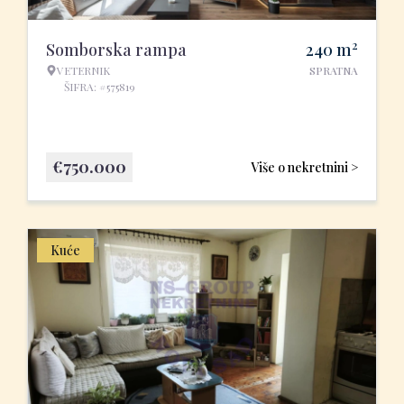
2
Somborska rampa
240
m
VETERNIK
SPRATNA
ŠIFRA: #575819
€
750.000
Više o nekretnini >
Kuće