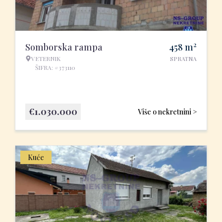
2
Somborska rampa
458
m
VETERNIK
SPRATNA
ŠIFRA: #373110
€
1.030.000
Više o nekretnini >
Kuće