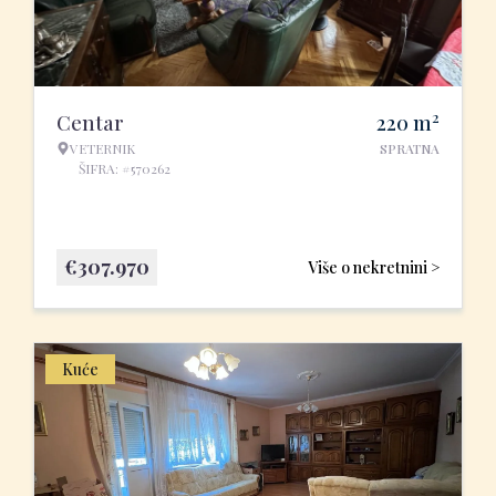
2
Centar
220
m
VETERNIK
SPRATNA
ŠIFRA: #570262
€
307.970
Više o nekretnini >
Kuće