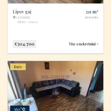
2
Lipov gaj
211
m
VETERNIK
SPRATNA
ŠIFRA: #576031
€
504.700
Više o nekretnini >
Kuće
360°