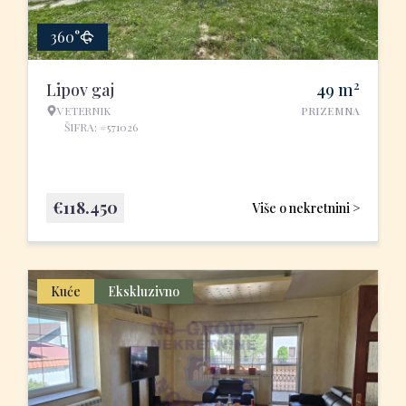
360°
2
Lipov gaj
49
m
VETERNIK
PRIZEMNA
ŠIFRA: #571026
€
118.450
Više o nekretnini >
Kuće
Ekskluzivno