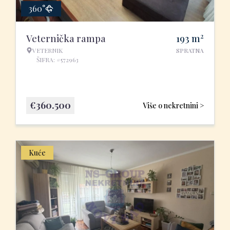
360°
2
Veternička rampa
193
m
VETERNIK
SPRATNA
ŠIFRA: #572963
€
360.500
Više o nekretnini >
Kuće