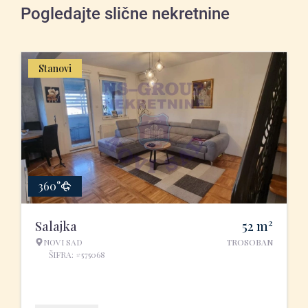
Pogledajte slične nekretnine
Stanovi
360°
2
Salajka
52
m
NOVI SAD
TROSOBAN
ŠIFRA: #575068