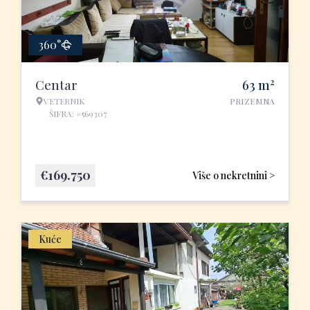
360°
2
Centar
63
m
VETERNIK
PRIZEMNA
ŠIFRA: #569307
€
169.750
Više o nekretnini >
Kuće