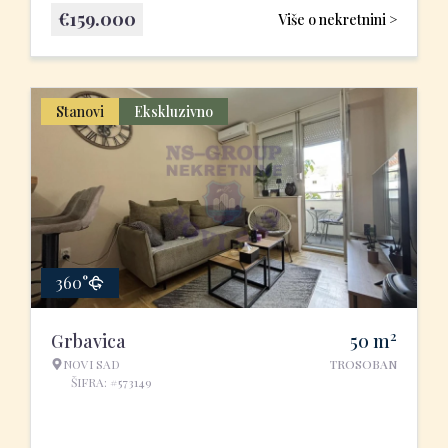
€
159.000
Više o nekretnini >
Stanovi
Ekskluzivno
360°
2
Grbavica
50
m
NOVI SAD
TROSOBAN
ŠIFRA: #573149