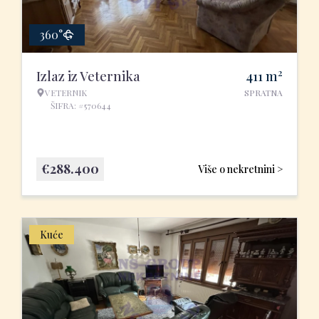
360°
2
Izlaz iz Veternika
411
m
VETERNIK
SPRATNA
ŠIFRA: #570644
€
288.400
Više o nekretnini >
Kuće