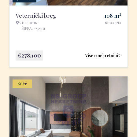
2
Veternički breg
108
m
VETERNIK
SPRATNA
ŠIFRA: #575911
€
278.100
Više o nekretnini >
Kuće