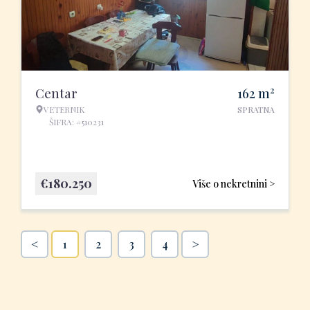
2
Centar
162
m
VETERNIK
SPRATNA
ŠIFRA: #510231
€
180.250
Više o nekretnini >
<
>
1
2
3
4