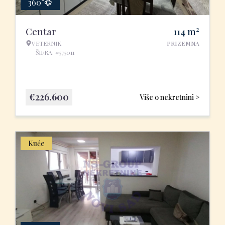
360°
2
Centar
114
m
VETERNIK
PRIZEMNA
ŠIFRA: #575011
€
226.600
Više o nekretnini >
Kuće