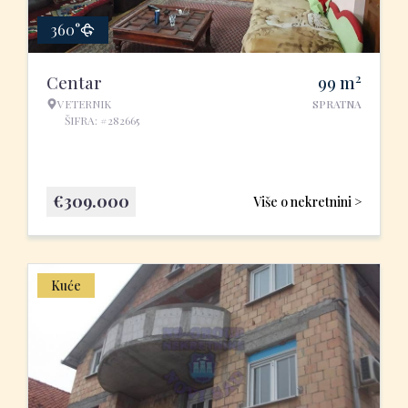
360°
2
Centar
99
m
VETERNIK
SPRATNA
ŠIFRA: #282665
€
309.000
Više o nekretnini >
Kuće