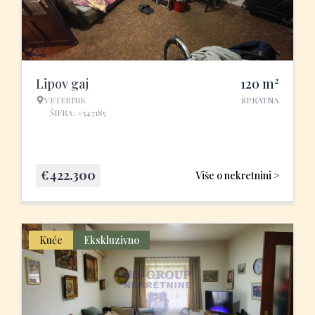
2
Lipov gaj
120
m
VETERNIK
SPRATNA
ŠIFRA: #547185
€
422.300
Više o nekretnini >
Kuće
Ekskluzivno