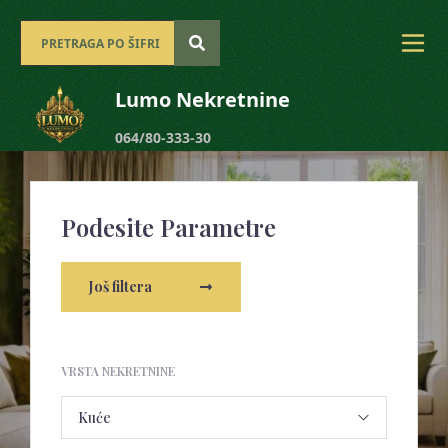
Lumo Nekretnine
064/80-333-30
Podesite Parametre
Još filtera
VRSTA NEKRETNINE