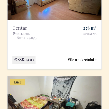
2
Centar
278
m
VETERNIK
SPRATNA
ŠIFRA: #528563
€
288.400
Više o nekretnini >
Kuće