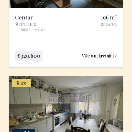
2
Centar
196
m
VETERNIK
SPRATNA
ŠIFRA: #575402
€
329.600
Više o nekretnini >
Kuće