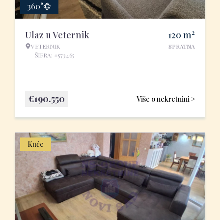
360°
2
Ulaz u Veternik
120
m
VETERNIK
SPRATNA
ŠIFRA: #573465
€
190.550
Više o nekretnini >
Kuće