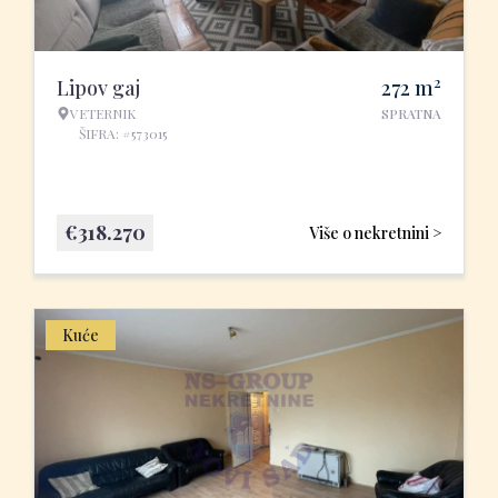
2
Lipov gaj
272
m
VETERNIK
SPRATNA
ŠIFRA: #573015
€
318.270
Više o nekretnini >
Kuće