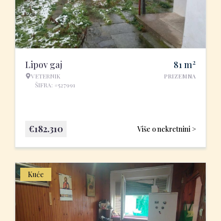
2
Lipov gaj
81
m
VETERNIK
PRIZEMNA
ŠIFRA: #527991
€
182.310
Više o nekretnini >
Kuće