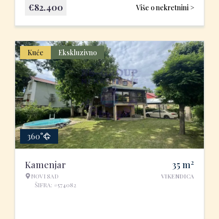
€
82.400
Više o nekretnini >
Kuće
Ekskluzivno
360°
2
Kamenjar
35
m
NOVI SAD
VIKENDICA
ŠIFRA: #574082