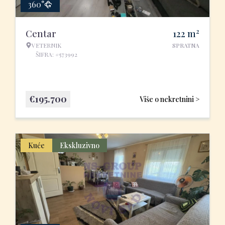
360°
2
Centar
122
m
VETERNIK
SPRATNA
ŠIFRA: #573992
€
195.700
Više o nekretnini >
Kuće
Ekskluzivno