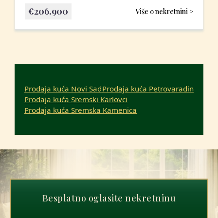
€
206.900
Više o nekretnini >
Prodaja kuća Novi Sad
Prodaja kuća Petrovaradin
Prodaja kuća Sremski Karlovci
Prodaja kuća Sremska Kamenica
Besplatno oglasite nekretninu