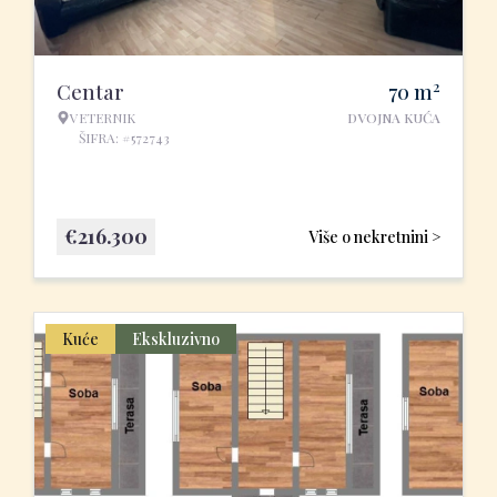
2
Centar
70
m
VETERNIK
DVOJNA KUĆA
ŠIFRA: #572743
€
216.300
Više o nekretnini >
Kuće
Ekskluzivno