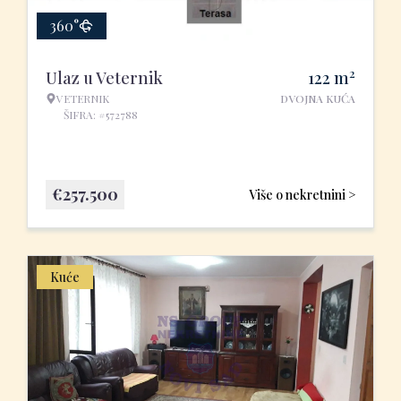
360°
2
Ulaz u Veternik
122
m
VETERNIK
DVOJNA KUĆA
ŠIFRA: #572788
€
257.500
Više o nekretnini >
Kuće