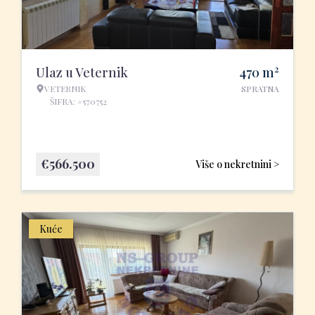
2
Ulaz u Veternik
470
m
VETERNIK
SPRATNA
ŠIFRA: #570752
€
566.500
Više o nekretnini >
Kuće