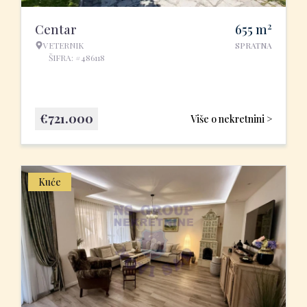
2
Centar
655
m
VETERNIK
SPRATNA
ŠIFRA: #486118
€
721.000
Više o nekretnini >
Kuće