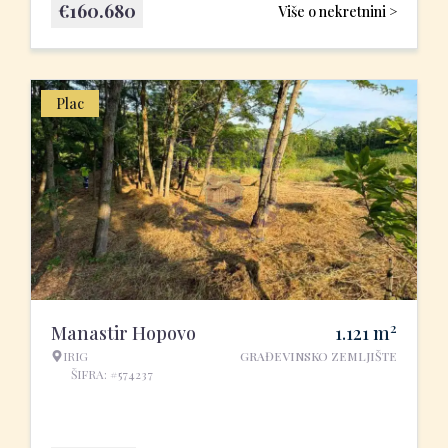
€
160.680
Više o nekretnini >
Plac
2
Manastir Hopovo
1.121
m
IRIG
GRAĐEVINSKO ZEMLJIŠTE
ŠIFRA: #574237