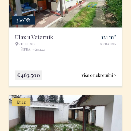
360°
2
Ulaz u Veternik
121
m
VETERNIK
SPRATNA
ŠIFRA: #510242
€
463.500
Više o nekretnini >
Kuće