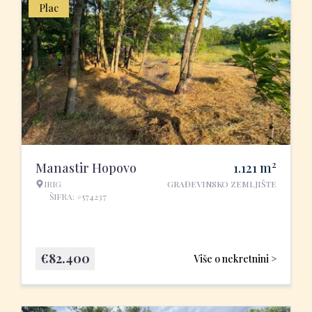
Plac
2
Manastir Hopovo
1.121
m
IRIG
GRAĐEVINSKO ZEMLJIŠTE
ŠIFRA: #574237
€
82.400
Više o nekretnini >