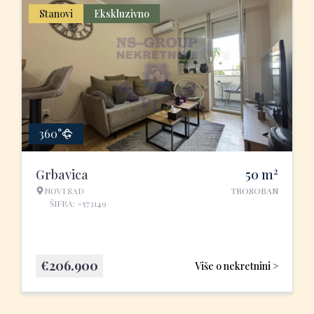
Stanovi
Ekskluzivno
360°
2
Grbavica
50
m
NOVI SAD
TROSOBAN
ŠIFRA: #573149
€
206.900
Više o nekretnini >