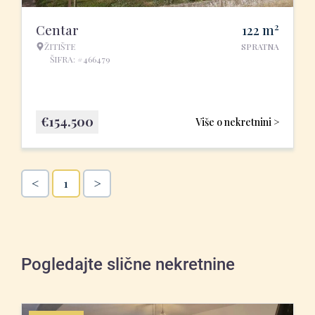
2
Centar
122
m
ŽITIŠTE
SPRATNA
ŠIFRA: #466479
€
154.500
Više o nekretnini >
<
>
1
Pogledajte slične nekretnine