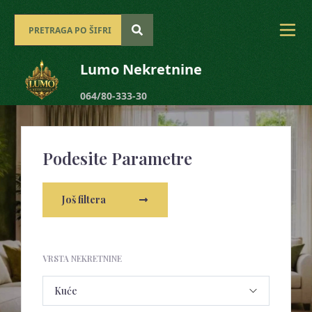
Lumo Nekretnine
064/80-333-30
Podesite Parametre
Još filtera
VRSTA NEKRETNINE