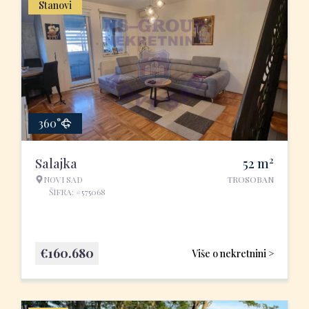
Stanovi
360°
2
Salajka
52
m
NOVI SAD
TROSOBAN
ŠIFRA: #575068
€
160.680
Više o nekretnini >