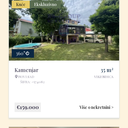
Kuće
Ekskluzivno
360°
2
Kamenjar
35
m
NOVI SAD
VIKENDICA
ŠIFRA: #574082
€
159.000
Više o nekretnini >