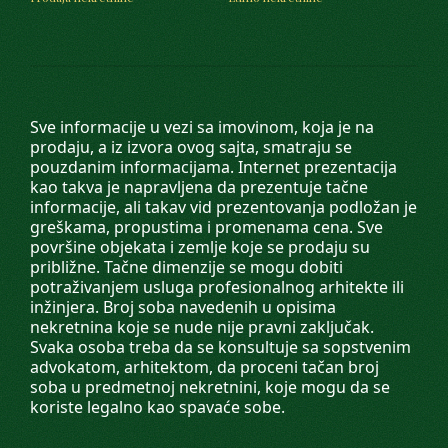
Sve informacije u vezi sa imovinom, koja je na
prodaju, a iz izvora ovog sajta, smatraju se
pouzdanim informacijama. Internet prezentacija
kao takva je napravljena da prezentuje tačne
informacije, ali takav vid prezentovanja podložan je
greškama, propustima i promenama cena. Sve
površine objekata i zemlje koje se prodaju su
približne. Tačne dimenzije se mogu dobiti
potraživanjem usluga profesionalnog arhitekte ili
inžinjera. Broj soba navedenih u opisima
nekretnina koje se nude nije pravni zaključak.
Svaka osoba treba da se konsultuje sa sopstvenim
advokatom, arhitektom, da proceni tačan broj
soba u predmetnoj nekretnini, koje mogu da se
koriste legalno kao spavaće sobe.