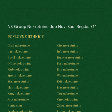
NS-Group Nekretnine doo Novi Sad, Reg.br. 711
POSLOVNE JEDINICE
Grad nekretnine
City nekretnine
021 nekretnine
Info nekretnine
Royal nekretnine
Bulevar nekretnine
Office nekretnine
Halo nekretnine
Klub nekretnine
Eho nekretnine
Spens nekretnine
Win nekretnine
Stan nekretnine
Exit nekretnine
Play nekretnine
Max nekretnine
King nekretnine
Trg nekretnine
Arts nekretnine
One nekretnine
Renta stan
Zakup nekretnine
Prodaja nekretnine
Lumo nekretnine