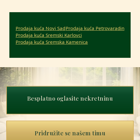
Prodaja kuća Novi Sad
Prodaja kuća Petrovaradin
Prodaja kuća Sremski Karlovci
Prodaja kuća Sremska Kamenica
Besplatno oglasite nekretninu
Pridružite se našem timu