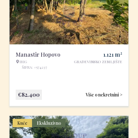
2
Manastir Hopovo
1.121
m
IRIG
GRAĐEVINSKO ZEMLJIŠTE
ŠIFRA: #574237
€
82.400
Više o nekretnini >
Kuće
Ekskluzivno