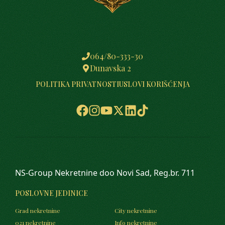
064/80-333-30
Dunavska 2
POLITIKA PRIVATNOSTI
USLOVI KORIŠĆENJA
NS-Group Nekretnine doo Novi Sad, Reg.br. 711
POSLOVNE JEDINICE
Grad nekretnine
City nekretnine
021 nekretnine
Info nekretnine