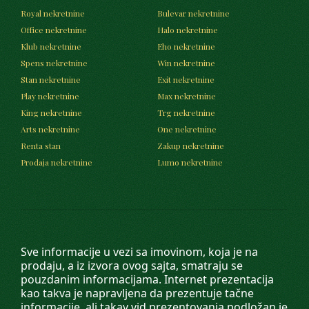
Royal nekretnine
Bulevar nekretnine
Office nekretnine
Halo nekretnine
Klub nekretnine
Eho nekretnine
Spens nekretnine
Win nekretnine
Stan nekretnine
Exit nekretnine
Play nekretnine
Max nekretnine
King nekretnine
Trg nekretnine
Arts nekretnine
One nekretnine
Renta stan
Zakup nekretnine
Prodaja nekretnine
Lumo nekretnine
Sve informacije u vezi sa imovinom, koja je na
prodaju, a iz izvora ovog sajta, smatraju se
pouzdanim informacijama. Internet prezentacija
kao takva je napravljena da prezentuje tačne
informacije, ali takav vid prezentovanja podložan je