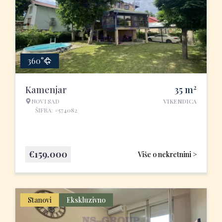
360°
2
Kamenjar
35
m
NOVI SAD
VIKENDICA
ŠIFRA: #574082
€
159.000
Više o nekretnini >
Stanovi
Ekskluzivno