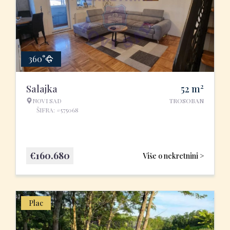
360°
2
Salajka
52
m
NOVI SAD
TROSOBAN
ŠIFRA: #575068
€
160.680
Više o nekretnini >
Plac