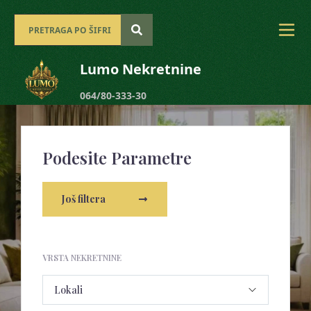
Lumo Nekretnine
064/80-333-30
Podesite Parametre
Još filtera
VRSTA NEKRETNINE