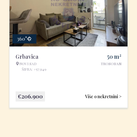
360°
2
Grbavica
50
m
NOVI SAD
TROSOBAN
ŠIFRA: #573149
€
206.900
Više o nekretnini >