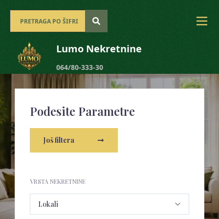
Lumo Nekretnine
064/80-333-30
Podesite Parametre
Još filtera
VRSTA NEKRETNINE