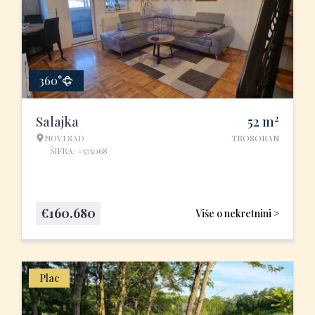
360°
2
Salajka
52
m
NOVI SAD
TROSOBAN
ŠIFRA: #575068
€
160.680
Više o nekretnini >
Plac