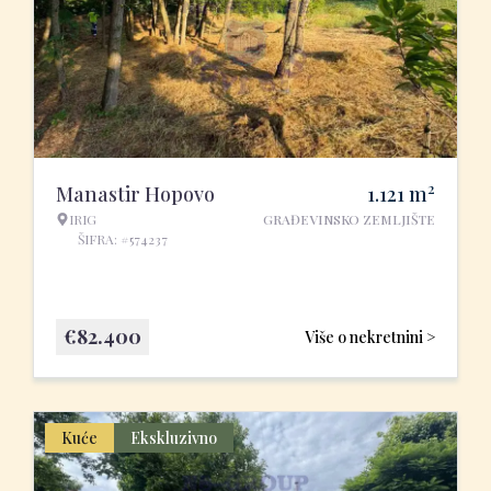
2
Manastir Hopovo
1.121
m
IRIG
GRAĐEVINSKO ZEMLJIŠTE
ŠIFRA: #574237
€
82.400
Više o nekretnini >
Kuće
Ekskluzivno