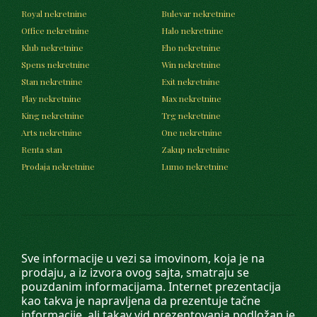
Royal nekretnine
Bulevar nekretnine
Office nekretnine
Halo nekretnine
Klub nekretnine
Eho nekretnine
Spens nekretnine
Win nekretnine
Stan nekretnine
Exit nekretnine
Play nekretnine
Max nekretnine
King nekretnine
Trg nekretnine
Arts nekretnine
One nekretnine
Renta stan
Zakup nekretnine
Prodaja nekretnine
Lumo nekretnine
Sve informacije u vezi sa imovinom, koja je na
prodaju, a iz izvora ovog sajta, smatraju se
pouzdanim informacijama. Internet prezentacija
kao takva je napravljena da prezentuje tačne
informacije, ali takav vid prezentovanja podložan je