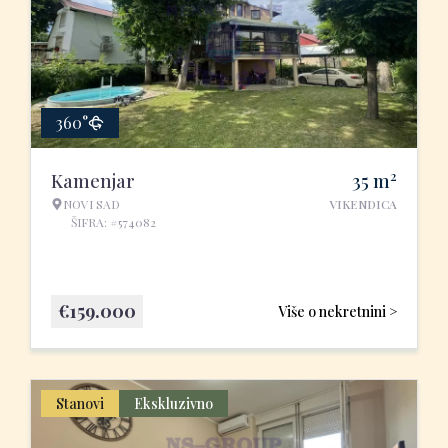
360°
2
Kamenjar
35
m
NOVI SAD
VIKENDICA
ŠIFRA: #574082
€
159.000
Više o nekretnini >
Stanovi
Ekskluzivno