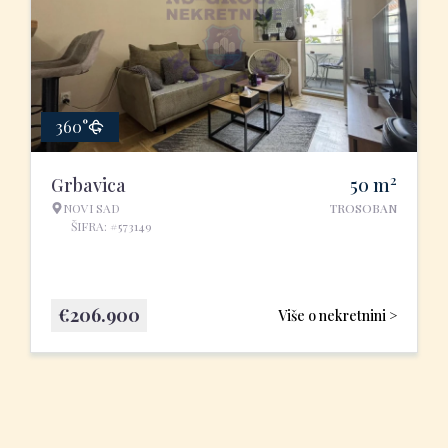
360°
2
Grbavica
50
m
NOVI SAD
TROSOBAN
ŠIFRA: #573149
€
206.900
Više o nekretnini >