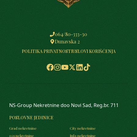
064/80-333-30
Dunavska 2
POLITIKA PRIVATNOSTI
USLOVI KORIŠĆENJA
NS-Group Nekretnine doo Novi Sad, Reg.br. 711
POSLOVNE JEDINICE
Grad nekretnine
City nekretnine
021 nekretnine
Info nekretnine