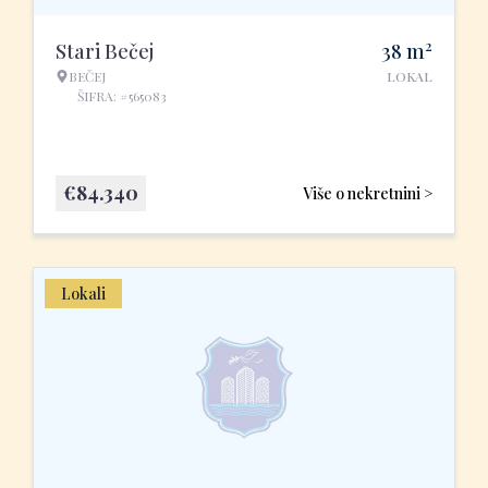
2
Stari Bečej
38
m
BEČEJ
LOKAL
ŠIFRA: #565083
€
84.340
Više o nekretnini >
Lokali