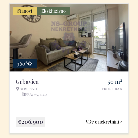
Stanovi
Ekskluzivno
360°
2
Grbavica
50
m
NOVI SAD
TROSOBAN
ŠIFRA: #573149
€
206.900
Više o nekretnini >