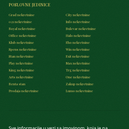
POSLOVNE JEDINICE
Grad nekretnine
City nekretnine
021 nekretnine
Info nekretnine
Royal nekretnine
Bulevar nekretnine
Office nekretnine
Halo nekretnine
Klub nekretnine
Eho nekretnine
Spens nekretnine
Win nekretnine
Stan nekretnine
Exit nekretnine
Play nekretnine
Max nekretnine
King nekretnine
Trg nekretnine
Arts nekretnine
One nekretnine
Renta stan
Zakup nekretnine
Prodaja nekretnine
Lumo nekretnine
Sve informacije u vezi sa imovinom, koja je na