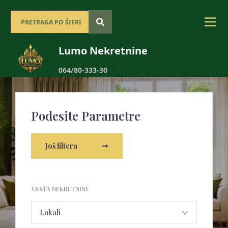
Lumo Nekretnine
064/80-333-30
Podesite Parametre
Još filtera
VRSTA NEKRETNINE