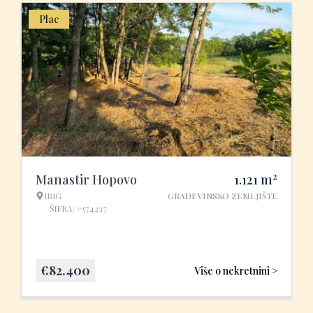
Plac
2
Manastir Hopovo
1.121
m
IRIG
GRAĐEVINSKO ZEMLJIŠTE
ŠIFRA: #574237
€
82.400
Više o nekretnini >