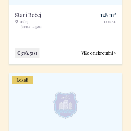
2
Stari Bečej
128
m
BEČEJ
LOKAL
ŠIFRA: #551811
€
316.510
Više o nekretnini >
Lokali