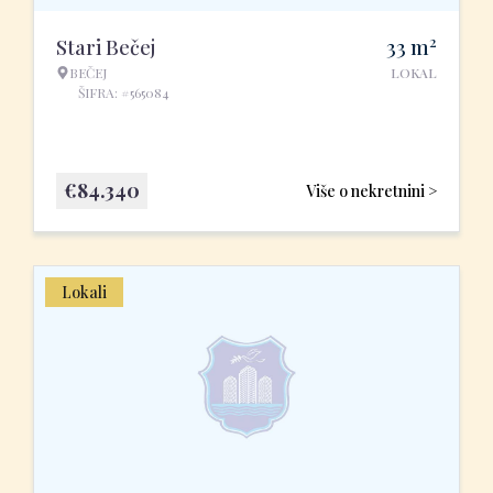
2
Stari Bečej
33
m
BEČEJ
LOKAL
ŠIFRA: #565084
€
84.340
Više o nekretnini >
Lokali