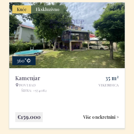
Kuće
Ekskluzivno
360°
2
Kamenjar
35
m
NOVI SAD
VIKENDICA
ŠIFRA: #574082
€
159.000
Više o nekretnini >