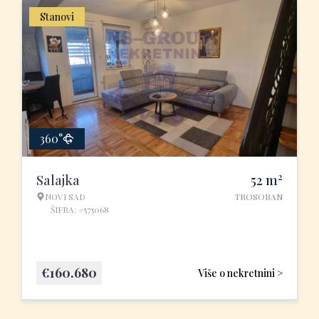
Stanovi
360°
2
Salajka
52
m
NOVI SAD
TROSOBAN
ŠIFRA: #575068
€
160.680
Više o nekretnini >