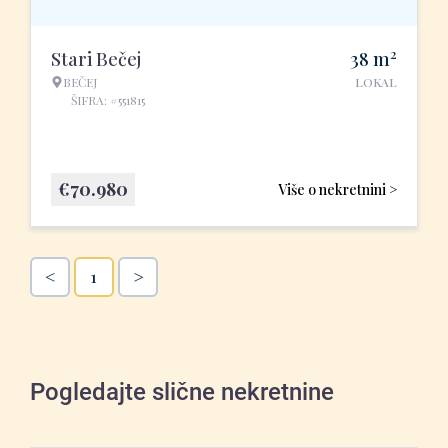
2
Stari Bečej
38
m
BEČEJ
LOKAL
ŠIFRA: #551815
€
70.980
Više o nekretnini >
<
>
1
Pogledajte slične nekretnine