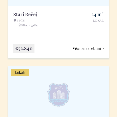
2
Stari Bečej
24
m
BEČEJ
LOKAL
ŠIFRA: #551812
€
52.840
Više o nekretnini >
Lokali