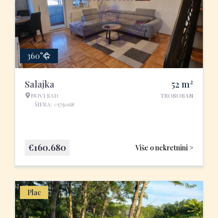
360°
2
Salajka
52
m
NOVI SAD
TROSOBAN
ŠIFRA: #575068
€
160.680
Više o nekretnini >
Plac