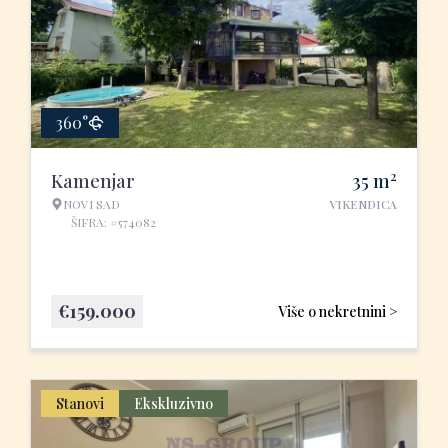
360°
2
Kamenjar
35
m
NOVI SAD
VIKENDICA
ŠIFRA: #574082
€
159.000
Više o nekretnini >
Stanovi
Ekskluzivno