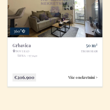
360°
2
Grbavica
50
m
NOVI SAD
TROSOBAN
ŠIFRA: #573149
€
206.900
Više o nekretnini >