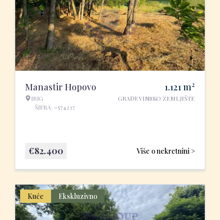
2
Manastir Hopovo
1.121
m
IRIG
GRAĐEVINSKO ZEMLJIŠTE
ŠIFRA: #574237
€
82.400
Više o nekretnini >
Kuće
Ekskluzivno