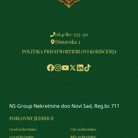
064/80-333-30
Dunavska 2
POLITIKA PRIVATNOSTI
USLOVI KORIŠĆENJA
NS-Group Nekretnine doo Novi Sad, Reg.br. 711
POSLOVNE JEDINICE
Grad nekretnine
City nekretnine
021 nekretnine
Info nekretnine