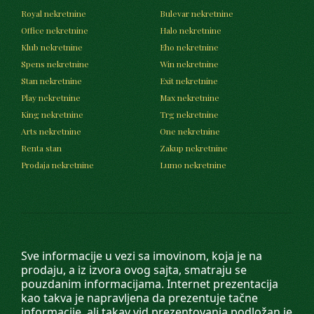
Royal nekretnine
Bulevar nekretnine
Office nekretnine
Halo nekretnine
Klub nekretnine
Eho nekretnine
Spens nekretnine
Win nekretnine
Stan nekretnine
Exit nekretnine
Play nekretnine
Max nekretnine
King nekretnine
Trg nekretnine
Arts nekretnine
One nekretnine
Renta stan
Zakup nekretnine
Prodaja nekretnine
Lumo nekretnine
Sve informacije u vezi sa imovinom, koja je na
prodaju, a iz izvora ovog sajta, smatraju se
pouzdanim informacijama. Internet prezentacija
kao takva je napravljena da prezentuje tačne
informacije, ali takav vid prezentovanja podložan je