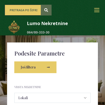
Lumo Nekretnine
064/80-333-30
Podesite Parametre
Još filtera
VRSTA NEKRETNINE