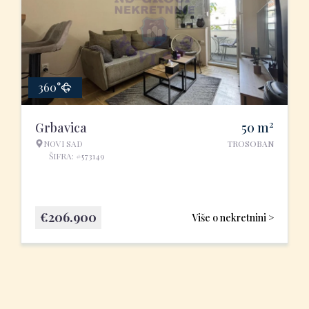
360°
2
Grbavica
50
m
NOVI SAD
TROSOBAN
ŠIFRA: #573149
€
206.900
Više o nekretnini >