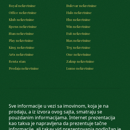
Royal nekretnine
Bulevar nekretnine
Office nekretnine
Halo nekretnine
Klub nekretnine
Eho nekretnine
Spens nekretnine
Win nekretnine
Stan nekretnine
Exit nekretnine
Play nekretnine
Max nekretnine
King nekretnine
Trg nekretnine
Arts nekretnine
One nekretnine
Renta stan
Zakup nekretnine
Prodaja nekretnine
Lumo nekretnine
Sve informacije u vezi sa imovinom, koja je na
prodaju, a iz izvora ovog sajta, smatraju se
pouzdanim informacijama. Internet prezentacija
kao takva je napravljena da prezentuje tačne
informacije, ali takav vid prezentovanja podložan je