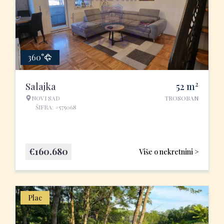
360°
2
Salajka
52
m
NOVI SAD
TROSOBAN
ŠIFRA: #575068
€
160.680
Više o nekretnini >
Plac