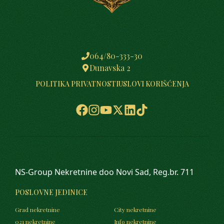
064/80-333-30
Dunavska 2
POLITIKA PRIVATNOSTI
USLOVI KORIŠĆENJA
NS-Group Nekretnine doo Novi Sad, Reg.br. 711
POSLOVNE JEDINICE
Grad nekretnine
City nekretnine
021 nekretnine
Info nekretnine