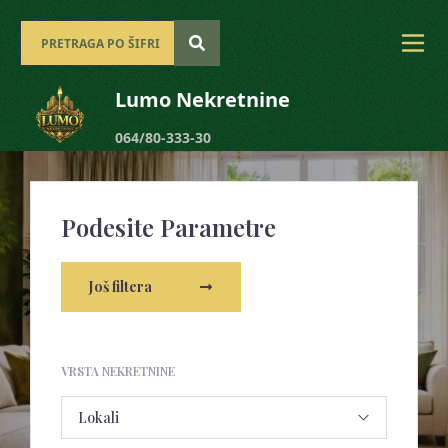
Lumo Nekretnine
064/80-333-30
Podesite Parametre
Još filtera
VRSTA NEKRETNINE