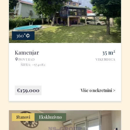
360°
2
Kamenjar
35
m
NOVI SAD
VIKENDICA
ŠIFRA: #574082
€
159.000
Više o nekretnini >
Stanovi
Ekskluzivno