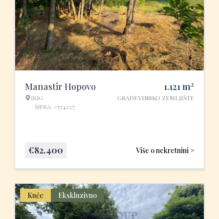
2
Manastir Hopovo
1.121
m
IRIG
GRAĐEVINSKO ZEMLJIŠTE
ŠIFRA: #574237
€
82.400
Više o nekretnini >
Kuće
Ekskluzivno