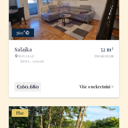
360°
2
Salajka
52
m
NOVI SAD
TROSOBAN
ŠIFRA: #575068
€
160.680
Više o nekretnini >
Plac