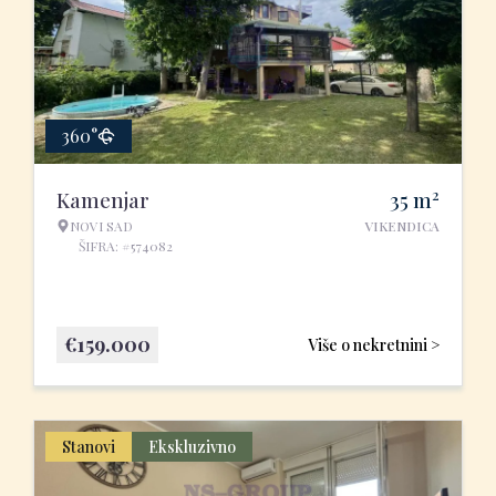
360°
2
Kamenjar
35
m
NOVI SAD
VIKENDICA
ŠIFRA: #574082
€
159.000
Više o nekretnini >
Stanovi
Ekskluzivno