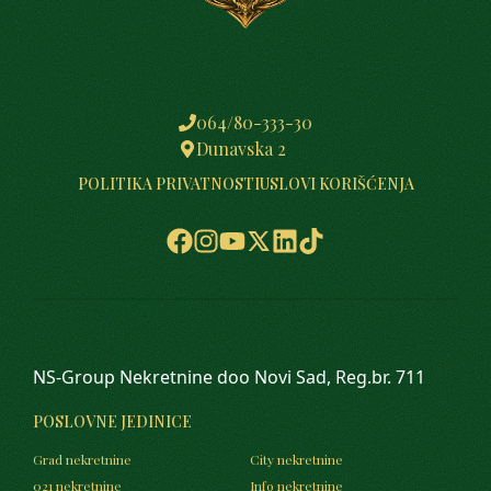
064/80-333-30
Dunavska 2
POLITIKA PRIVATNOSTI
USLOVI KORIŠĆENJA
NS-Group Nekretnine doo Novi Sad, Reg.br. 711
POSLOVNE JEDINICE
Grad nekretnine
City nekretnine
021 nekretnine
Info nekretnine