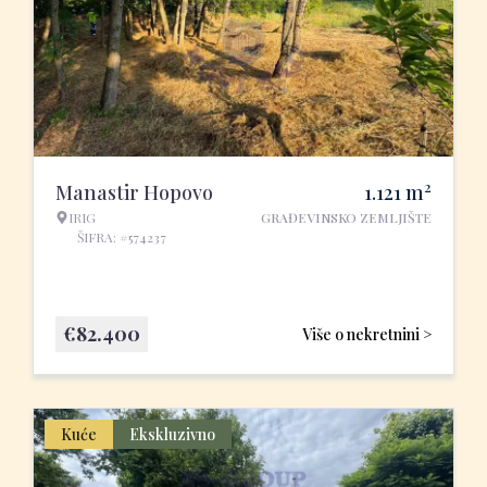
2
Manastir Hopovo
1.121
m
IRIG
GRAĐEVINSKO ZEMLJIŠTE
ŠIFRA: #574237
€
82.400
Više o nekretnini >
Kuće
Ekskluzivno