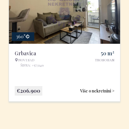
360°
2
Grbavica
50
m
NOVI SAD
TROSOBAN
ŠIFRA: #573149
€
206.900
Više o nekretnini >