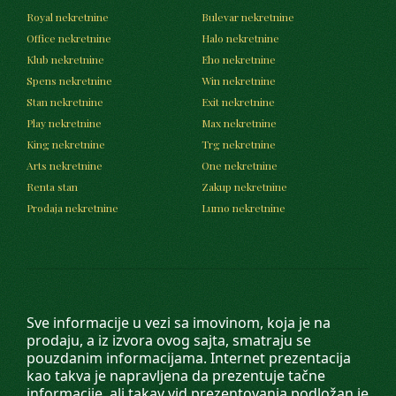
Royal nekretnine
Bulevar nekretnine
Office nekretnine
Halo nekretnine
Klub nekretnine
Eho nekretnine
Spens nekretnine
Win nekretnine
Stan nekretnine
Exit nekretnine
Play nekretnine
Max nekretnine
King nekretnine
Trg nekretnine
Arts nekretnine
One nekretnine
Renta stan
Zakup nekretnine
Prodaja nekretnine
Lumo nekretnine
Sve informacije u vezi sa imovinom, koja je na
prodaju, a iz izvora ovog sajta, smatraju se
pouzdanim informacijama. Internet prezentacija
kao takva je napravljena da prezentuje tačne
informacije, ali takav vid prezentovanja podložan je