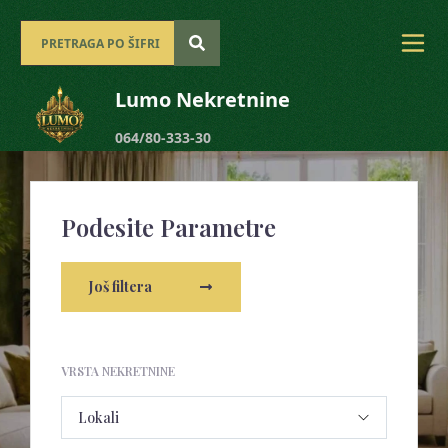
Lumo Nekretnine
064/80-333-30
Podesite Parametre
Još filtera
VRSTA NEKRETNINE