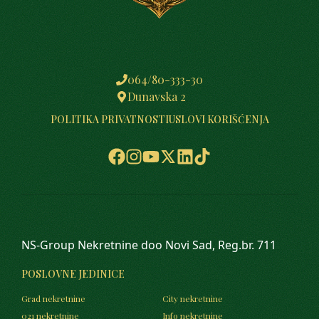
064/80-333-30
Dunavska 2
POLITIKA PRIVATNOSTI
USLOVI KORIŠĆENJA
NS-Group Nekretnine doo Novi Sad, Reg.br. 711
POSLOVNE JEDINICE
Grad nekretnine
City nekretnine
021 nekretnine
Info nekretnine