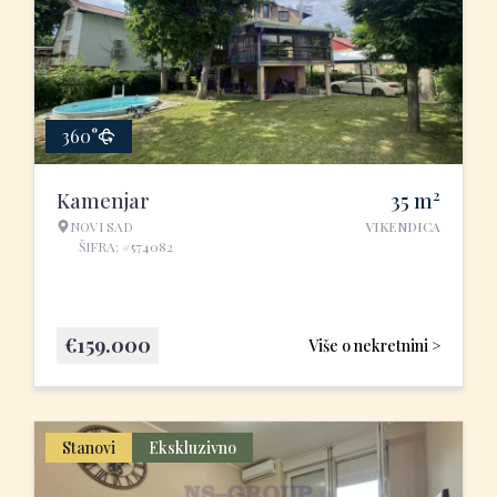
360°
2
Kamenjar
35
m
NOVI SAD
VIKENDICA
ŠIFRA: #574082
€
159.000
Više o nekretnini >
Stanovi
Ekskluzivno