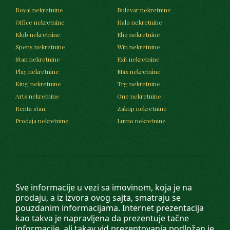
Royal nekretnine
Bulevar nekretnine
Office nekretnine
Halo nekretnine
Klub nekretnine
Eho nekretnine
Spens nekretnine
Win nekretnine
Stan nekretnine
Exit nekretnine
Play nekretnine
Max nekretnine
King nekretnine
Trg nekretnine
Arts nekretnine
One nekretnine
Renta stan
Zakup nekretnine
Prodaja nekretnine
Lumo nekretnine
Sve informacije u vezi sa imovinom, koja je na
prodaju, a iz izvora ovog sajta, smatraju se
pouzdanim informacijama. Internet prezentacija
kao takva je napravljena da prezentuje tačne
informacije, ali takav vid prezentovanja podložan je