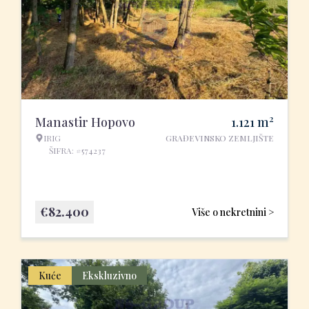
2
Manastir Hopovo
1.121
m
IRIG
GRAĐEVINSKO ZEMLJIŠTE
ŠIFRA: #574237
€
82.400
Više o nekretnini >
Kuće
Ekskluzivno