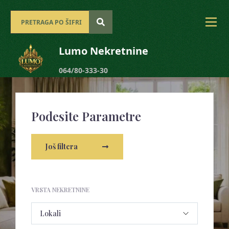
Lumo Nekretnine
064/80-333-30
Podesite Parametre
Još filtera
VRSTA NEKRETNINE