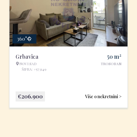
360°
2
Grbavica
50
m
NOVI SAD
TROSOBAN
ŠIFRA: #573149
€
206.900
Više o nekretnini >