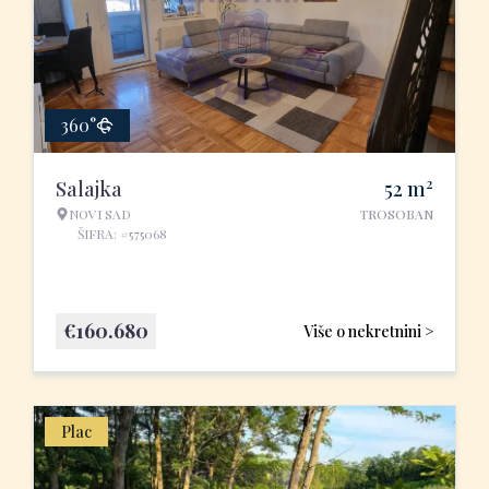
360°
2
Salajka
52
m
NOVI SAD
TROSOBAN
ŠIFRA: #575068
€
160.680
Više o nekretnini >
Plac