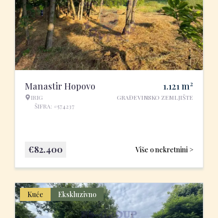
2
Manastir Hopovo
1.121
m
IRIG
GRAĐEVINSKO ZEMLJIŠTE
ŠIFRA: #574237
€
82.400
Više o nekretnini >
Kuće
Ekskluzivno