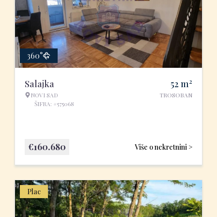
360°
2
Salajka
52
m
NOVI SAD
TROSOBAN
ŠIFRA: #575068
€
160.680
Više o nekretnini >
Plac