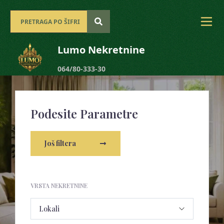
Lumo Nekretnine
064/80-333-30
Podesite Parametre
Još filtera
VRSTA NEKRETNINE