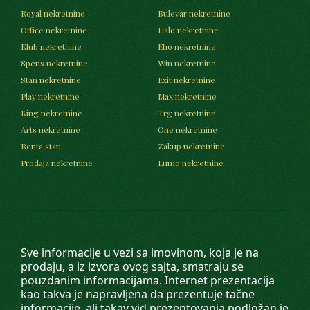
Royal nekretnine
Bulevar nekretnine
Office nekretnine
Halo nekretnine
Klub nekretnine
Eho nekretnine
Spens nekretnine
Win nekretnine
Stan nekretnine
Exit nekretnine
Play nekretnine
Max nekretnine
King nekretnine
Trg nekretnine
Arts nekretnine
One nekretnine
Renta stan
Zakup nekretnine
Prodaja nekretnine
Lumo nekretnine
Sve informacije u vezi sa imovinom, koja je na
prodaju, a iz izvora ovog sajta, smatraju se
pouzdanim informacijama. Internet prezentacija
kao takva je napravljena da prezentuje tačne
informacije, ali takav vid prezentovanja podložan je