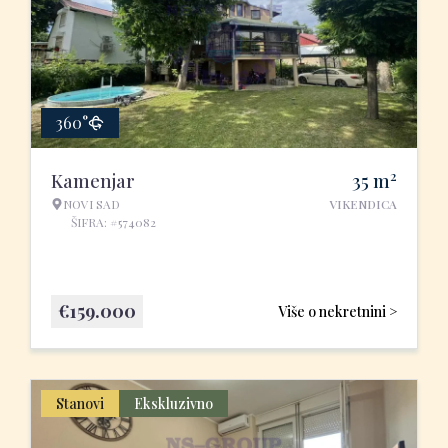
360°
2
Kamenjar
35
m
NOVI SAD
VIKENDICA
ŠIFRA: #574082
€
159.000
Više o nekretnini >
Stanovi
Ekskluzivno