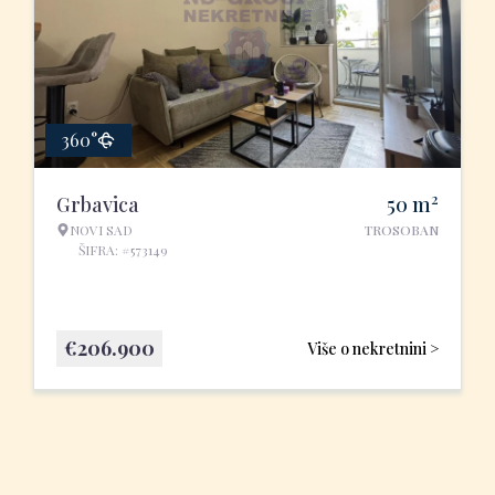
360°
2
Grbavica
50
m
NOVI SAD
TROSOBAN
ŠIFRA: #573149
€
206.900
Više o nekretnini >