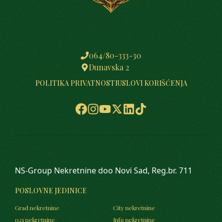
064/80-333-30
Dunavska 2
POLITIKA PRIVATNOSTI
USLOVI KORIŠĆENJA
NS-Group Nekretnine doo Novi Sad, Reg.br. 711
POSLOVNE JEDINICE
Grad nekretnine
City nekretnine
021 nekretnine
Info nekretnine