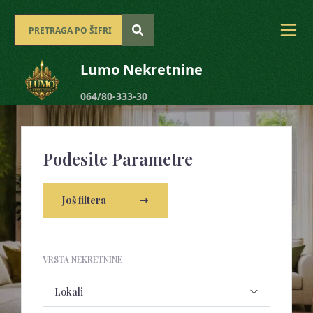
Lumo Nekretnine
064/80-333-30
Podesite Parametre
Još filtera
VRSTA NEKRETNINE