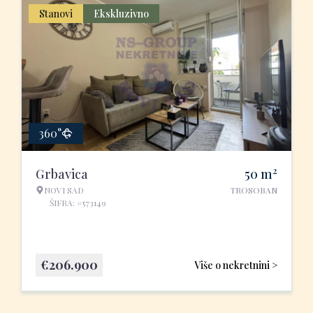
Stanovi
Ekskluzivno
360°
2
Grbavica
50
m
NOVI SAD
TROSOBAN
ŠIFRA: #573149
€
206.900
Više o nekretnini >