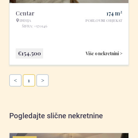
2
Centar
174
m
INĐIJA
POSLOVNI OBJEKAT
ŠIFRA: #570146
€
154.500
Više o nekretnini >
<
>
1
Pogledajte slične nekretnine