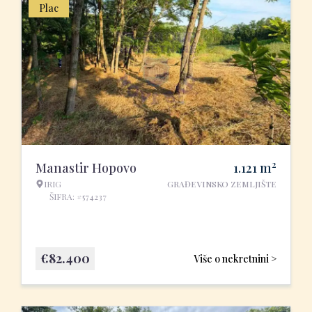
Plac
2
Manastir Hopovo
1.121
m
IRIG
GRAĐEVINSKO ZEMLJIŠTE
ŠIFRA: #574237
€
82.400
Više o nekretnini >