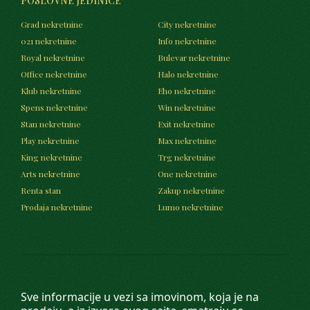
POSLOVNE JEDINICE
Grad nekretnine
City nekretnine
021 nekretnine
Info nekretnine
Royal nekretnine
Bulevar nekretnine
Office nekretnine
Halo nekretnine
Klub nekretnine
Eho nekretnine
Spens nekretnine
Win nekretnine
Stan nekretnine
Exit nekretnine
Play nekretnine
Max nekretnine
King nekretnine
Trg nekretnine
Arts nekretnine
One nekretnine
Renta stan
Zakup nekretnine
Prodaja nekretnine
Lumo nekretnine
Sve informacije u vezi sa imovinom, koja je na