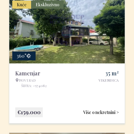
Kuće
Ekskluzivno
360°
2
Kamenjar
35
m
NOVI SAD
VIKENDICA
ŠIFRA: #574082
€
159.000
Više o nekretnini >