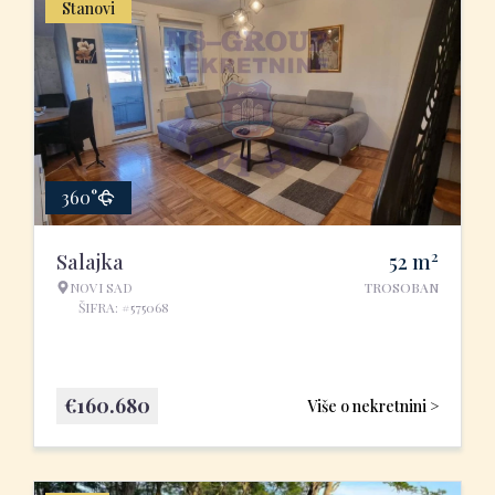
Stanovi
360°
2
Salajka
52
m
NOVI SAD
TROSOBAN
ŠIFRA: #575068
€
160.680
Više o nekretnini >