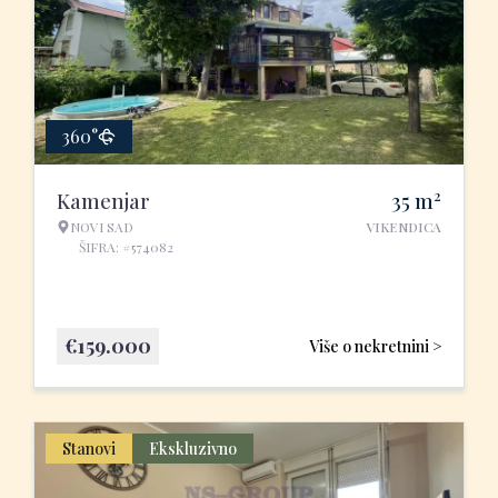
360°
2
Kamenjar
35
m
NOVI SAD
VIKENDICA
ŠIFRA: #574082
€
159.000
Više o nekretnini >
Stanovi
Ekskluzivno