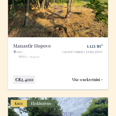
2
Manastir Hopovo
1.121
m
IRIG
GRAĐEVINSKO ZEMLJIŠTE
ŠIFRA: #574237
€
82.400
Više o nekretnini >
Kuće
Ekskluzivno