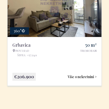
360°
2
Grbavica
50
m
NOVI SAD
TROSOBAN
ŠIFRA: #573149
€
206.900
Više o nekretnini >