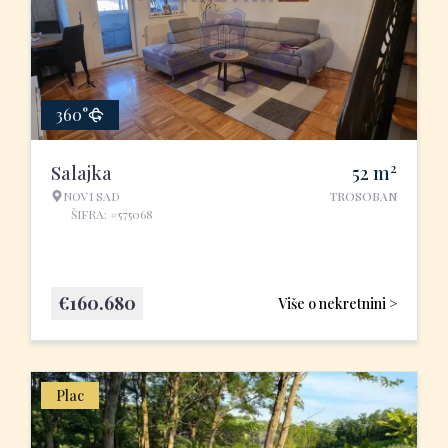
360°
2
Salajka
52
m
NOVI SAD
TROSOBAN
ŠIFRA: #575068
€
160.680
Više o nekretnini >
Plac