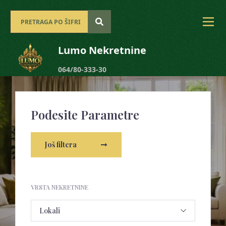
Lumo Nekretnine
064/80-333-30
Podesite Parametre
Još filtera
VRSTA NEKRETNINE