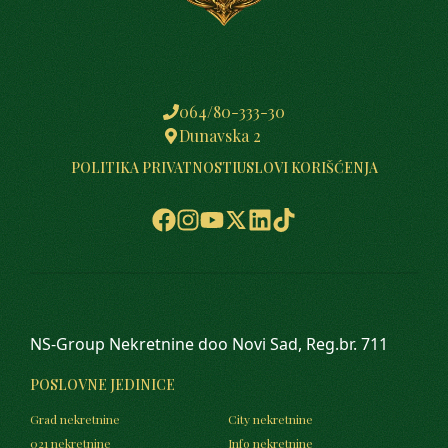
064/80-333-30
Dunavska 2
POLITIKA PRIVATNOSTI
USLOVI KORIŠĆENJA
NS-Group Nekretnine doo Novi Sad, Reg.br. 711
POSLOVNE JEDINICE
Grad nekretnine
City nekretnine
021 nekretnine
Info nekretnine