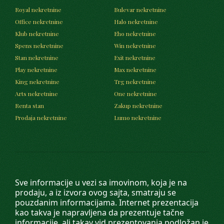
Royal nekretnine
Bulevar nekretnine
Office nekretnine
Halo nekretnine
Klub nekretnine
Eho nekretnine
Spens nekretnine
Win nekretnine
Stan nekretnine
Exit nekretnine
Play nekretnine
Max nekretnine
King nekretnine
Trg nekretnine
Arts nekretnine
One nekretnine
Renta stan
Zakup nekretnine
Prodaja nekretnine
Lumo nekretnine
Sve informacije u vezi sa imovinom, koja je na
prodaju, a iz izvora ovog sajta, smatraju se
pouzdanim informacijama. Internet prezentacija
kao takva je napravljena da prezentuje tačne
informacije, ali takav vid prezentovanja podložan je