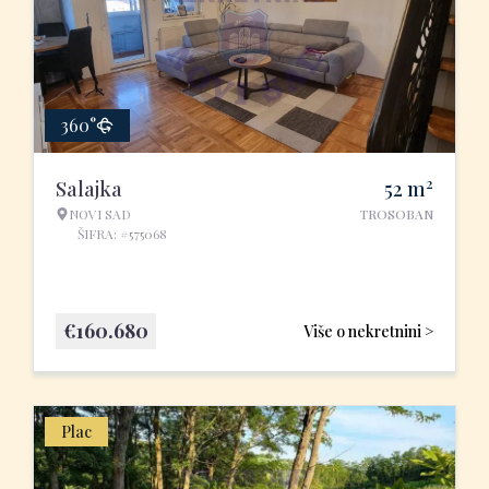
360°
2
Salajka
52
m
NOVI SAD
TROSOBAN
ŠIFRA: #575068
€
160.680
Više o nekretnini >
Plac