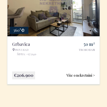
360°
2
Grbavica
50
m
NOVI SAD
TROSOBAN
ŠIFRA: #573149
€
206.900
Više o nekretnini >