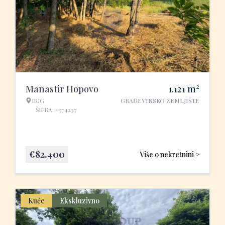
2
Manastir Hopovo
1.121
m
IRIG
GRAĐEVINSKO ZEMLJIŠTE
ŠIFRA: #574237
€
82.400
Više o nekretnini >
Kuće
Ekskluzivno