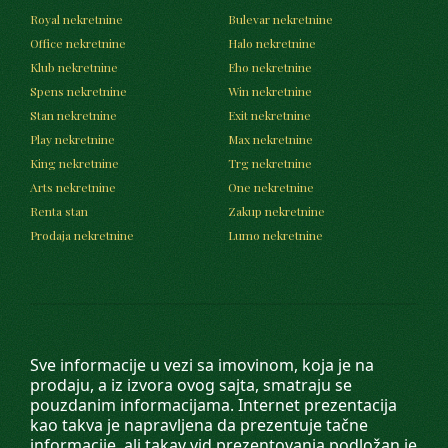
Royal nekretnine
Bulevar nekretnine
Office nekretnine
Halo nekretnine
Klub nekretnine
Eho nekretnine
Spens nekretnine
Win nekretnine
Stan nekretnine
Exit nekretnine
Play nekretnine
Max nekretnine
King nekretnine
Trg nekretnine
Arts nekretnine
One nekretnine
Renta stan
Zakup nekretnine
Prodaja nekretnine
Lumo nekretnine
Sve informacije u vezi sa imovinom, koja je na
prodaju, a iz izvora ovog sajta, smatraju se
pouzdanim informacijama. Internet prezentacija
kao takva je napravljena da prezentuje tačne
informacije, ali takav vid prezentovanja podložan je