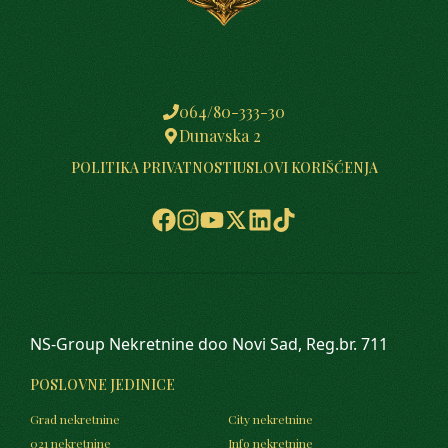
064/80-333-30
Dunavska 2
POLITIKA PRIVATNOSTI
USLOVI KORIŠĆENJA
NS-Group Nekretnine doo Novi Sad, Reg.br. 711
POSLOVNE JEDINICE
Grad nekretnine
City nekretnine
021 nekretnine
Info nekretnine