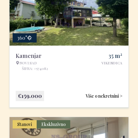
360°
2
Kamenjar
35
m
NOVI SAD
VIKENDICA
ŠIFRA: #574082
€
159.000
Više o nekretnini >
Stanovi
Ekskluzivno