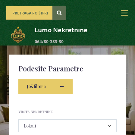
Lumo Nekretnine
064/80-333-30
Podesite Parametre
Još filtera
VRSTA NEKRETNINE