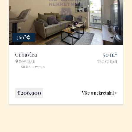
360°
2
Grbavica
50
m
NOVI SAD
TROSOBAN
ŠIFRA: #573149
€
206.900
Više o nekretnini >