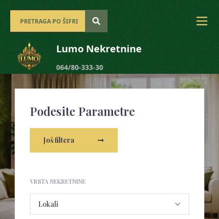
Lumo Nekretnine
064/80-333-30
Podesite Parametre
Još filtera
VRSTA NEKRETNINE