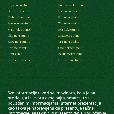
Royal nekretnine
Bulevar nekretnine
Office nekretnine
Halo nekretnine
Klub nekretnine
Eho nekretnine
Spens nekretnine
Win nekretnine
Stan nekretnine
Exit nekretnine
Play nekretnine
Max nekretnine
King nekretnine
Trg nekretnine
Arts nekretnine
One nekretnine
Renta stan
Zakup nekretnine
Prodaja nekretnine
Lumo nekretnine
Sve informacije u vezi sa imovinom, koja je na
prodaju, a iz izvora ovog sajta, smatraju se
pouzdanim informacijama. Internet prezentacija
kao takva je napravljena da prezentuje tačne
informacije, ali takav vid prezentovanja podložan je