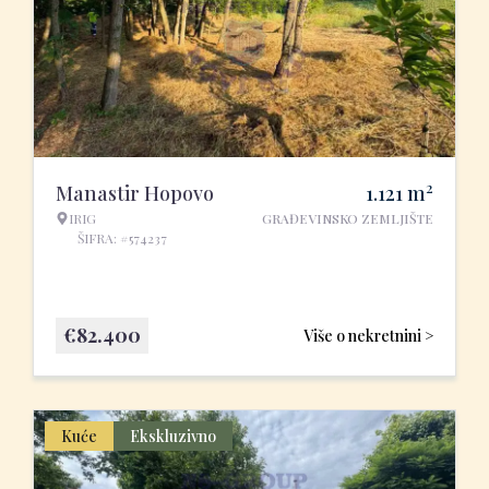
2
Manastir Hopovo
1.121
m
IRIG
GRAĐEVINSKO ZEMLJIŠTE
ŠIFRA: #574237
€
82.400
Više o nekretnini >
Kuće
Ekskluzivno