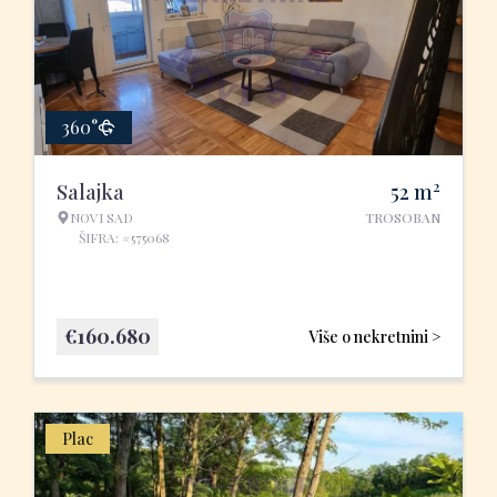
360°
2
Salajka
52
m
NOVI SAD
TROSOBAN
ŠIFRA: #575068
€
160.680
Više o nekretnini >
Plac