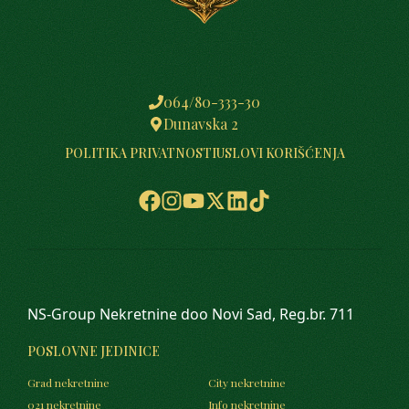
064/80-333-30
Dunavska 2
POLITIKA PRIVATNOSTI
USLOVI KORIŠĆENJA
NS-Group Nekretnine doo Novi Sad, Reg.br. 711
POSLOVNE JEDINICE
Grad nekretnine
City nekretnine
021 nekretnine
Info nekretnine