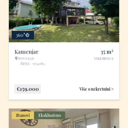
360°
2
Kamenjar
35
m
NOVI SAD
VIKENDICA
ŠIFRA: #574082
€
159.000
Više o nekretnini >
Stanovi
Ekskluzivno