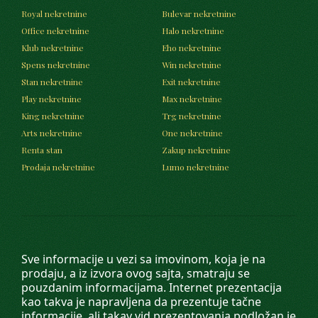
Royal nekretnine
Bulevar nekretnine
Office nekretnine
Halo nekretnine
Klub nekretnine
Eho nekretnine
Spens nekretnine
Win nekretnine
Stan nekretnine
Exit nekretnine
Play nekretnine
Max nekretnine
King nekretnine
Trg nekretnine
Arts nekretnine
One nekretnine
Renta stan
Zakup nekretnine
Prodaja nekretnine
Lumo nekretnine
Sve informacije u vezi sa imovinom, koja je na
prodaju, a iz izvora ovog sajta, smatraju se
pouzdanim informacijama. Internet prezentacija
kao takva je napravljena da prezentuje tačne
informacije, ali takav vid prezentovanja podložan je