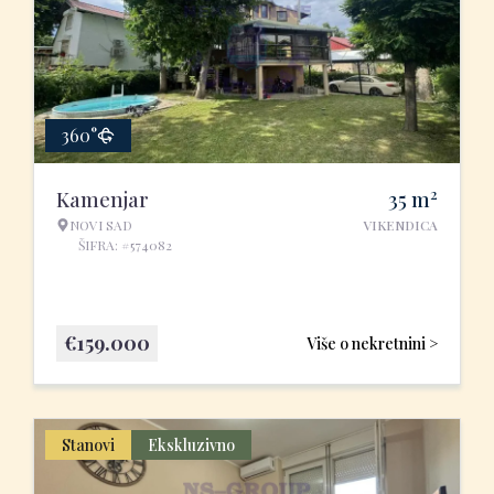
360°
2
Kamenjar
35
m
NOVI SAD
VIKENDICA
ŠIFRA: #574082
€
159.000
Više o nekretnini >
Stanovi
Ekskluzivno