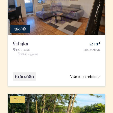
360°
2
Salajka
52
m
NOVI SAD
TROSOBAN
ŠIFRA: #575068
€
160.680
Više o nekretnini >
Plac