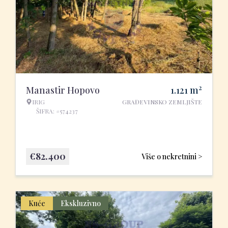
2
Manastir Hopovo
1.121
m
IRIG
GRAĐEVINSKO ZEMLJIŠTE
ŠIFRA: #574237
€
82.400
Više o nekretnini >
Kuće
Ekskluzivno