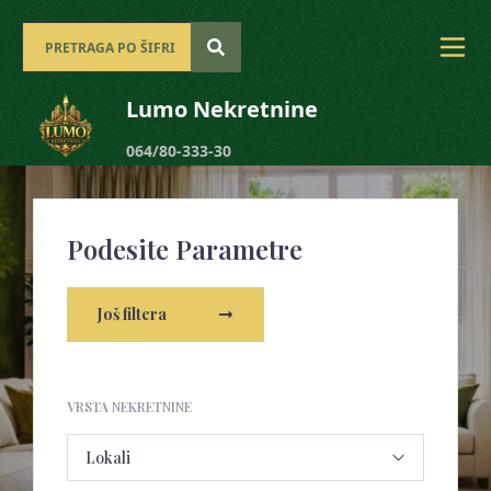
Lumo Nekretnine
064/80-333-30
Podesite Parametre
Još filtera
VRSTA NEKRETNINE