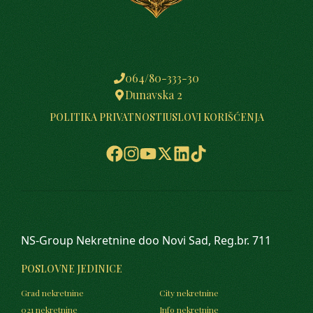
064/80-333-30
Dunavska 2
POLITIKA PRIVATNOSTI
USLOVI KORIŠĆENJA
NS-Group Nekretnine doo Novi Sad, Reg.br. 711
POSLOVNE JEDINICE
Grad nekretnine
City nekretnine
021 nekretnine
Info nekretnine