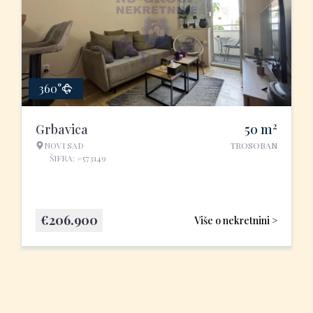
360°
2
Grbavica
50
m
NOVI SAD
TROSOBAN
ŠIFRA: #573149
€
206.900
Više o nekretnini >