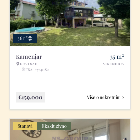
360°
2
Kamenjar
35
m
NOVI SAD
VIKENDICA
ŠIFRA: #574082
€
159.000
Više o nekretnini >
Stanovi
Ekskluzivno