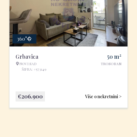
360°
2
Grbavica
50
m
NOVI SAD
TROSOBAN
ŠIFRA: #573149
€
206.900
Više o nekretnini >