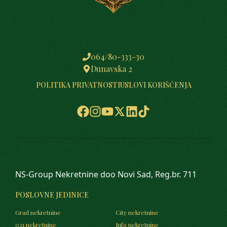
064/80-333-30
Dunavska 2
POLITIKA PRIVATNOSTI
USLOVI KORIŠĆENJA
NS-Group Nekretnine doo Novi Sad, Reg.br. 711
POSLOVNE JEDINICE
Grad nekretnine
City nekretnine
021 nekretnine
Info nekretnine