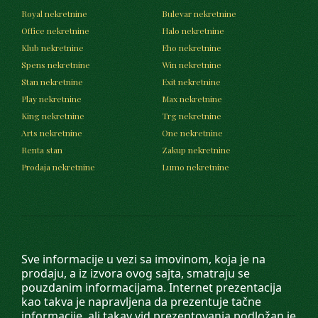
Royal nekretnine
Bulevar nekretnine
Office nekretnine
Halo nekretnine
Klub nekretnine
Eho nekretnine
Spens nekretnine
Win nekretnine
Stan nekretnine
Exit nekretnine
Play nekretnine
Max nekretnine
King nekretnine
Trg nekretnine
Arts nekretnine
One nekretnine
Renta stan
Zakup nekretnine
Prodaja nekretnine
Lumo nekretnine
Sve informacije u vezi sa imovinom, koja je na
prodaju, a iz izvora ovog sajta, smatraju se
pouzdanim informacijama. Internet prezentacija
kao takva je napravljena da prezentuje tačne
informacije, ali takav vid prezentovanja podložan je