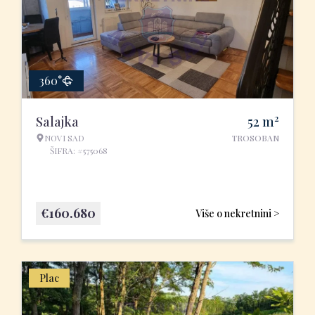
360°
2
Salajka
52
m
NOVI SAD
TROSOBAN
ŠIFRA: #575068
€
160.680
Više o nekretnini >
Plac