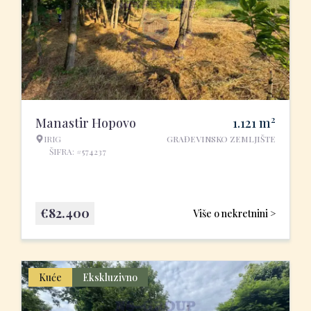
2
Manastir Hopovo
1.121
m
IRIG
GRAĐEVINSKO ZEMLJIŠTE
ŠIFRA: #574237
€
82.400
Više o nekretnini >
Kuće
Ekskluzivno