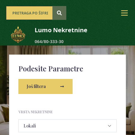
Lumo Nekretnine
064/80-333-30
Podesite Parametre
Još filtera
VRSTA NEKRETNINE