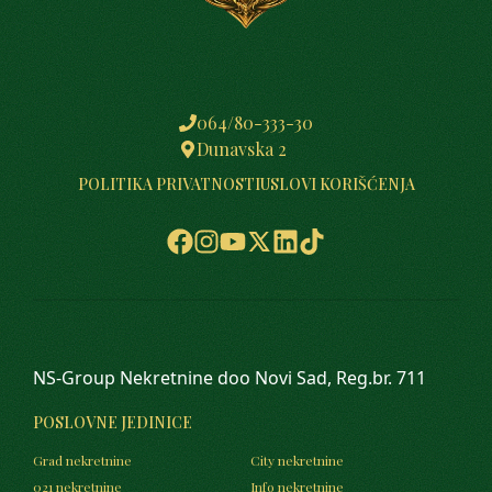
064/80-333-30
Dunavska 2
POLITIKA PRIVATNOSTI
USLOVI KORIŠĆENJA
NS-Group Nekretnine doo Novi Sad, Reg.br. 711
POSLOVNE JEDINICE
Grad nekretnine
City nekretnine
021 nekretnine
Info nekretnine