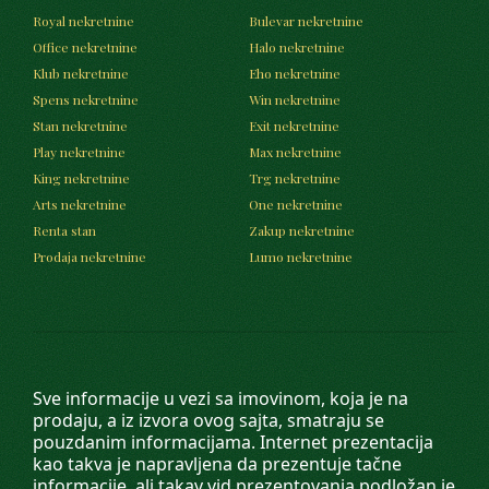
Royal nekretnine
Bulevar nekretnine
Office nekretnine
Halo nekretnine
Klub nekretnine
Eho nekretnine
Spens nekretnine
Win nekretnine
Stan nekretnine
Exit nekretnine
Play nekretnine
Max nekretnine
King nekretnine
Trg nekretnine
Arts nekretnine
One nekretnine
Renta stan
Zakup nekretnine
Prodaja nekretnine
Lumo nekretnine
Sve informacije u vezi sa imovinom, koja je na
prodaju, a iz izvora ovog sajta, smatraju se
pouzdanim informacijama. Internet prezentacija
kao takva je napravljena da prezentuje tačne
informacije, ali takav vid prezentovanja podložan je