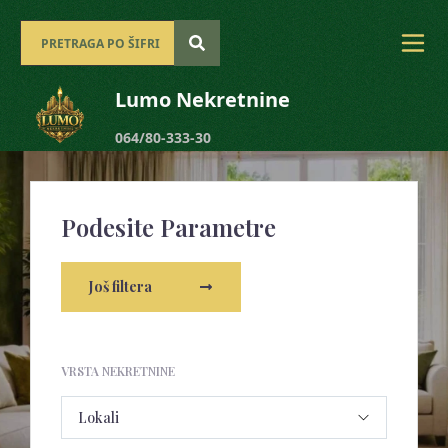
Lumo Nekretnine
064/80-333-30
Podesite Parametre
Još filtera
VRSTA NEKRETNINE