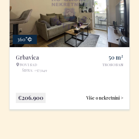
360°
2
Grbavica
50
m
NOVI SAD
TROSOBAN
ŠIFRA: #573149
€
206.900
Više o nekretnini >