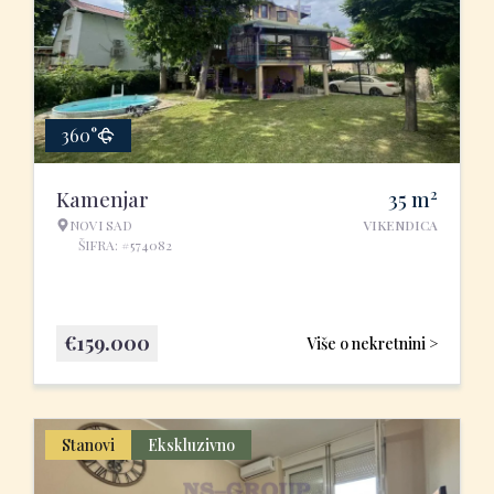
360°
2
Kamenjar
35
m
NOVI SAD
VIKENDICA
ŠIFRA: #574082
€
159.000
Više o nekretnini >
Stanovi
Ekskluzivno