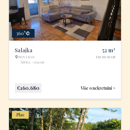
360°
2
Salajka
52
m
NOVI SAD
TROSOBAN
ŠIFRA: #575068
€
160.680
Više o nekretnini >
Plac