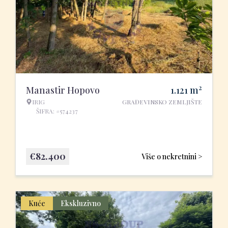
2
Manastir Hopovo
1.121
m
IRIG
GRAĐEVINSKO ZEMLJIŠTE
ŠIFRA: #574237
€
82.400
Više o nekretnini >
Kuće
Ekskluzivno