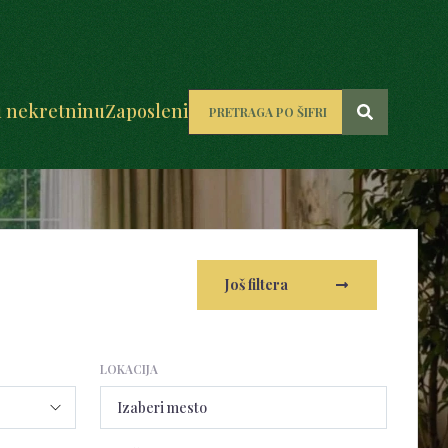
u nekretninu
Zaposleni
Još filtera
LOKACIJA
Izaberi mesto