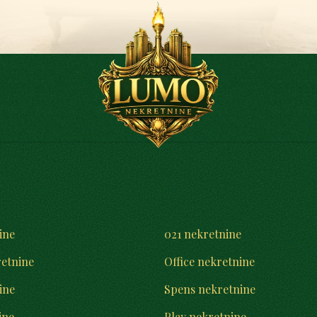
ine
021 nekretnine
retnine
Office nekretnine
ine
Spens nekretnine
ine
Play nekretnine