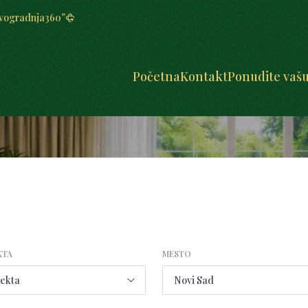
vogradnja
360°
Početna
Kontakt
Ponudite vaš
KTA
MESTO