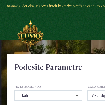
Stanovi
Kuće
Lokali
Placevi
Hitno!
Ekskluzivno
Snižene cene
Lux
No
Podesite Parametre
VRSTA NEKRETNINE
VRSTA OBJE