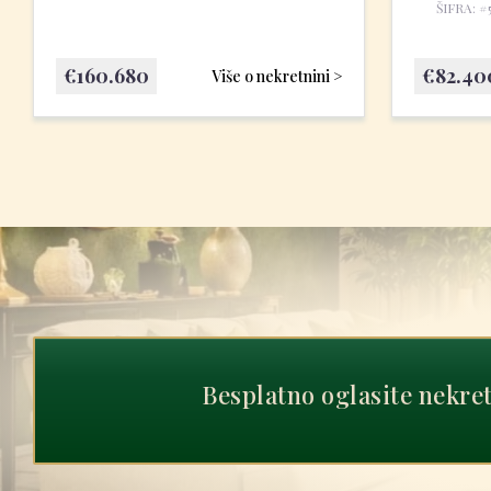
ŠIFRA: #
€
160.680
€
82.40
Više o nekretnini >
Besplatno oglasite nekre