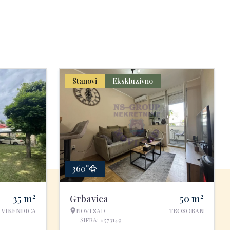
Stanovi
Ekskluzivno
360°
2
2
35
m
Grbavica
50
m
VIKENDICA
NOVI SAD
TROSOBAN
ŠIFRA: #573149