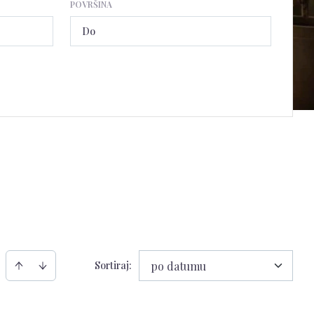
POVRŠINA
Sortiraj
:
po datumu