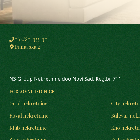
064/80-333-30
Dunavska 2
NS-Group Nekretnine doo Novi Sad, Reg.br. 711
POSLOVNE JEDINICE
Grad nekretnine
City nekretn
Royal nekretnine
Bulevar nek
Klub nekretnine
Eho nekretn
Stan nekretnine
Exit nekretn