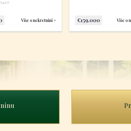
574237
0
€
159.000
Više o nekretnini >
Više o 
tninu
Pr