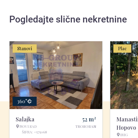
Pogledajte slične nekretnine
Stanovi
Plac
360°
2
Salajka
52
m
Manasti
NOVI SAD
TROSOBAN
Hopovo
ŠIFRA: #575068
IRIG