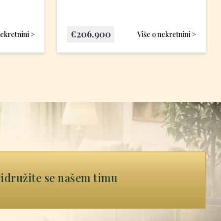
€
206.900
nekretnini >
Više o nekretnini >
idružite se našem timu