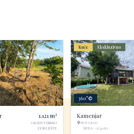
Kuće
Ekskluzivno
360°
2
r
1.121
m
Kamenjar
GRAĐEVINSKO
NOVI SAD
ZEMLJIŠTE
ŠIFRA: #574082