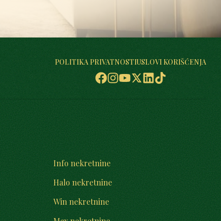
POLITIKA PRIVATNOSTI
USLOVI KORIŠĆENJA
Info nekretnine
Halo nekretnine
Win nekretnine
Max nekretnine