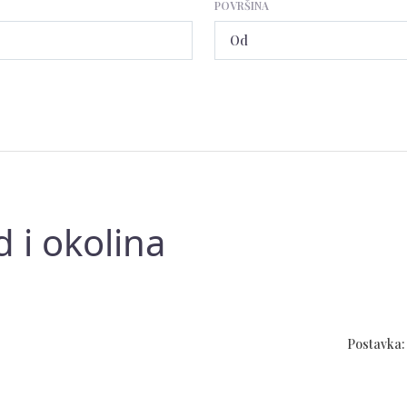
POVRŠINA
d i okolina
Postavka: