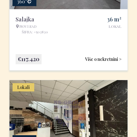
360°
2
Salajka
36
m
NOVI SAD
LOKAL
ŠIFRA: #503830
€
117.420
Više o nekretnini >
Lokali