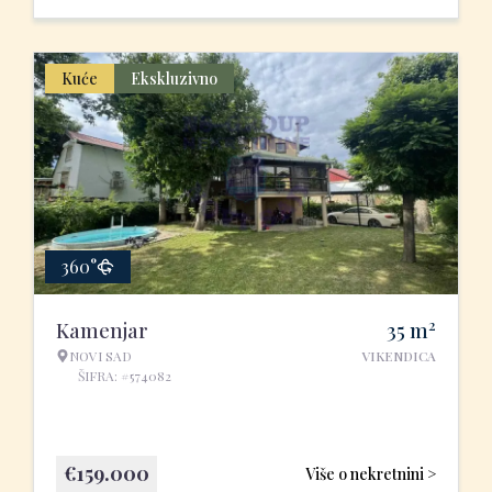
Kuće
Ekskluzivno
360°
2
Kamenjar
35
m
NOVI SAD
VIKENDICA
ŠIFRA: #574082
€
159.000
Više o nekretnini >