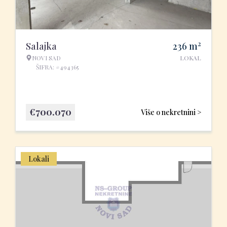
2
Salajka
236
m
NOVI SAD
LOKAL
ŠIFRA: #494365
€
700.070
Više o nekretnini >
Lokali