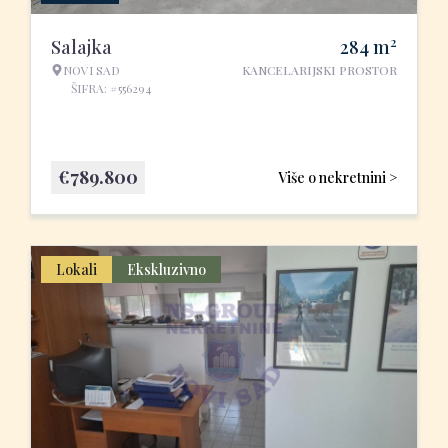
2
Salajka
284
m
NOVI SAD
KANCELARIJSKI PROSTOR
ŠIFRA: #556294
€
789.800
Više o nekretnini >
Lokali
Ekskluzivno