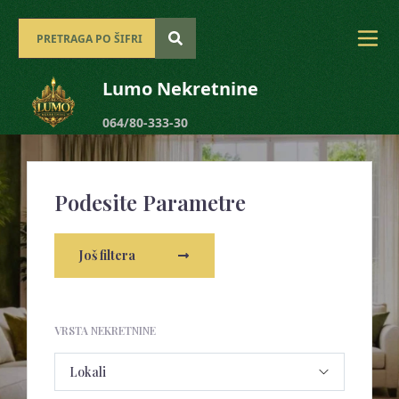
Lumo Nekretnine
064/80-333-30
Podesite Parametre
Još filtera
VRSTA NEKRETNINE