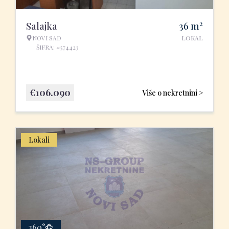
2
Salajka
36
m
NOVI SAD
LOKAL
ŠIFRA: #574423
€
106.090
Više o nekretnini >
Lokali
360°