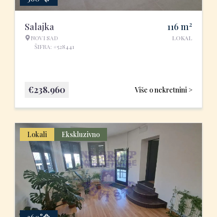
2
Salajka
116
m
NOVI SAD
LOKAL
ŠIFRA: #528441
€
238.960
Više o nekretnini >
Lokali
Ekskluzivno