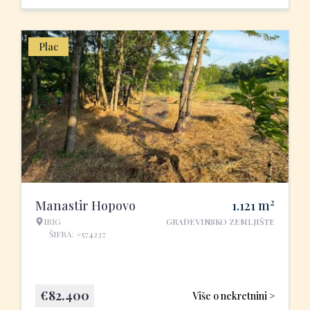
Plac
2
Manastir Hopovo
1.121
m
IRIG
GRAĐEVINSKO ZEMLJIŠTE
ŠIFRA: #574237
€
82.400
Više o nekretnini >