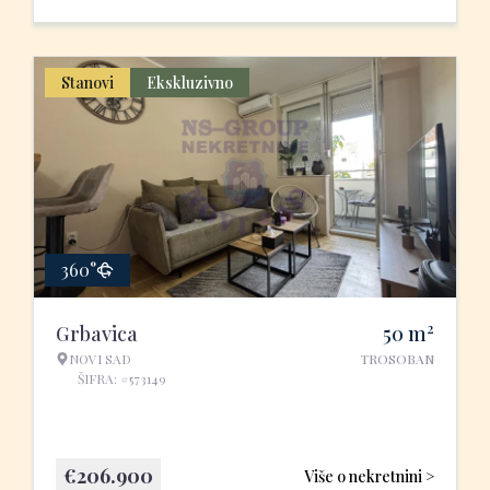
Stanovi
Ekskluzivno
360°
2
Grbavica
50
m
NOVI SAD
TROSOBAN
ŠIFRA: #573149
€
206.900
Više o nekretnini >