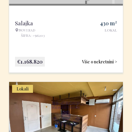
2
Salajka
430
m
NOVI SAD
LOKAL
ŠIFRA: #516203
€
1.168.820
Više o nekretnini >
Lokali