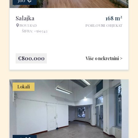
360°
2
Salajka
168
m
NOVI SAD
POSLOVNI OBJEKAT
ŠIFRA: #569343
€
800.000
Više o nekretnini >
Lokali