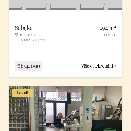
2
Salajka
294
m
NOVI SAD
LOKAL
ŠIFRA: #549033
€
654.090
Više o nekretnini >
Lokali