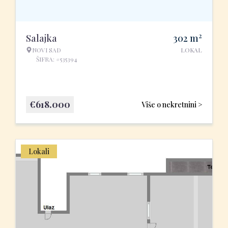
2
Salajka
302
m
NOVI SAD
LOKAL
ŠIFRA: #535394
€
618.000
Više o nekretnini >
Lokali