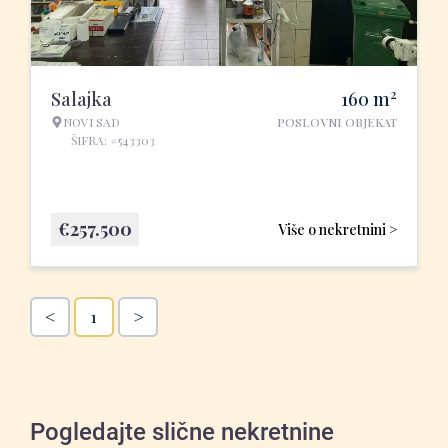
2
Salajka
160
m
NOVI SAD
POSLOVNI OBJEKAT
ŠIFRA: #543303
€
257.500
Više o nekretnini >
<
>
1
Pogledajte slične nekretnine