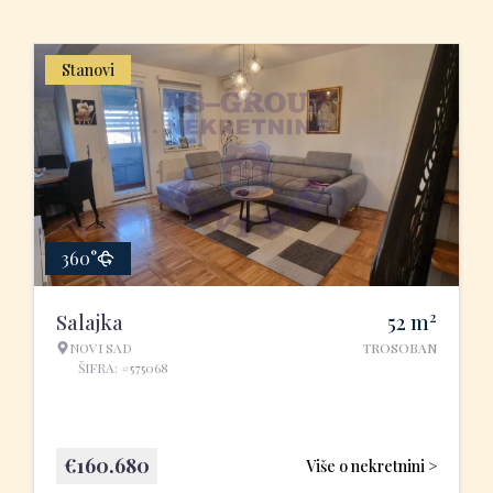
Stanovi
360°
2
Salajka
52
m
NOVI SAD
TROSOBAN
ŠIFRA: #575068
€
160.680
Više o nekretnini >