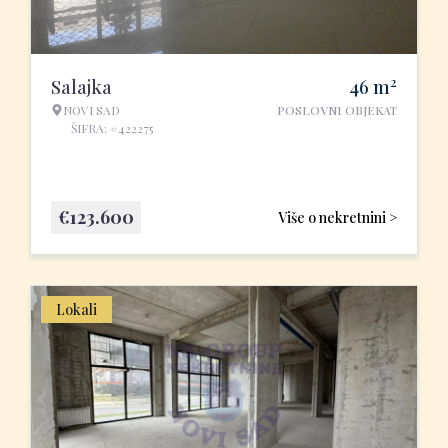
2
Salajka
46
m
NOVI SAD
POSLOVNI OBJEKAT
ŠIFRA: #422275
€
123.600
Više o nekretnini >
Lokali