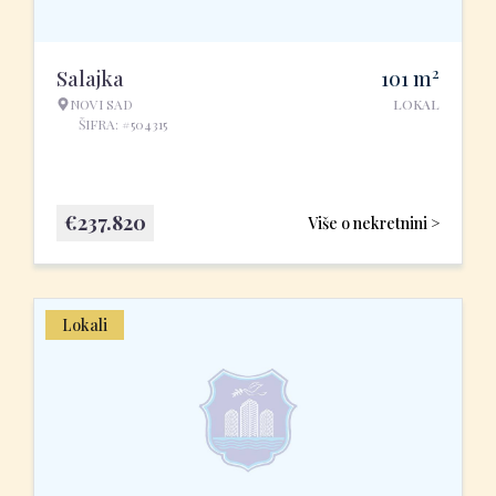
2
Salajka
101
m
NOVI SAD
LOKAL
ŠIFRA: #504315
€
237.820
Više o nekretnini >
Lokali