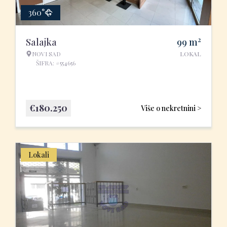
360°
2
Salajka
99
m
NOVI SAD
LOKAL
ŠIFRA: #554656
€
180.250
Više o nekretnini >
Lokali