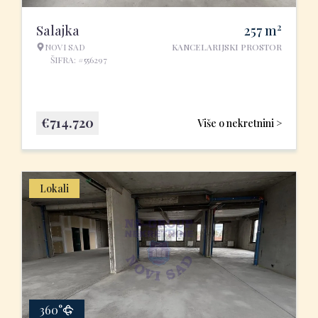
2
Salajka
257
m
NOVI SAD
KANCELARIJSKI PROSTOR
ŠIFRA: #556297
€
714.720
Više o nekretnini >
Lokali
360°