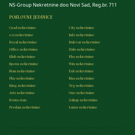
NS-Group Nekretnine doo Novi Sad, Reg.br. 711
POSLOVNE JEDINICE
Grad nekretnine
City nekretnine
021 nekretnine
Info nekretnine
Royal nekretnine
Bulevar nekretnine
Office nekretnine
Halo nekretnine
Klub nekretnine
Eho nekretnine
Spens nekretnine
Win nekretnine
Stan nekretnine
Exit nekretnine
Play nekretnine
Max nekretnine
King nekretnine
Trg nekretnine
Arts nekretnine
One nekretnine
Renta stan
Zakup nekretnine
Prodaja nekretnine
Lumo nekretnine