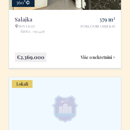
360°
2
Salajka
379
m
NOVI SAD
POSLOVNI OBJEKAT
ŠIFRA: #563428
€
2.369.000
Više o nekretnini >
Lokali