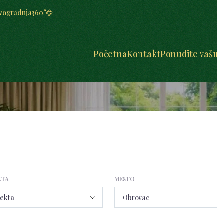
vogradnja
360°
Početna
Kontakt
Ponudite vaš
KTA
MESTO