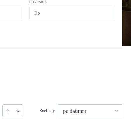
POVRŠINA
Sortiraj
:
po datumu