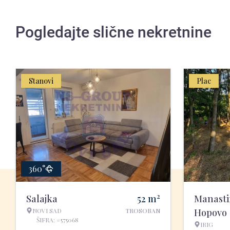
Pogledajte slične nekretnine
Stanovi
Plac
360°
2
Salajka
52
m
Manasti
NOVI SAD
TROSOBAN
Hopovo
ŠIFRA: #575068
IRIG