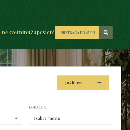
u nekretninu
Zaposleni
Još filtera
LOKACIJA
Izaberi mesto