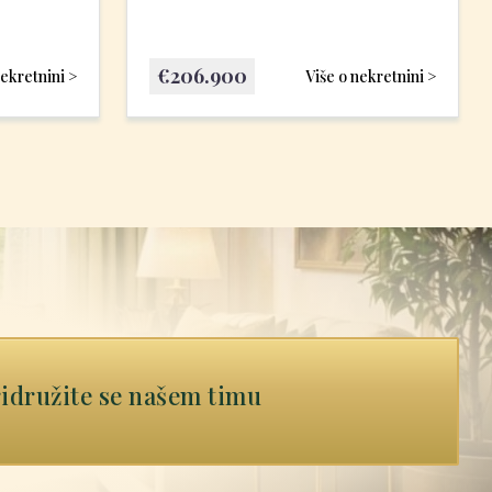
€
206.900
nekretnini >
Više o nekretnini >
idružite se našem timu