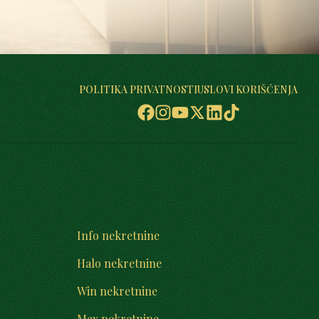
POLITIKA PRIVATNOSTI
USLOVI KORIŠĆENJA
Info nekretnine
Halo nekretnine
Win nekretnine
Max nekretnine