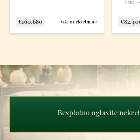
ŠIFRA: #
€
160.680
€
82.40
Više o nekretnini >
Besplatno oglasite nekre