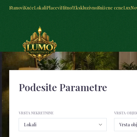
Stanovi
Kuće
Lokali
Placevi
Hitno!
Ekskluzivno
Snižene cene
Lux
No
Podesite Parametre
VRSTA NEKRETNINE
VRSTA OBJE