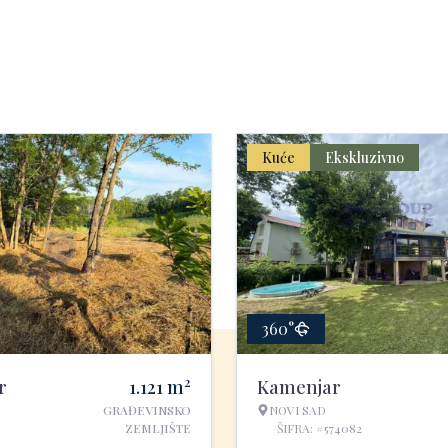
Kuće
Ekskluzivno
360°
2
r
1.121
m
Kamenjar
GRAĐEVINSKO
NOVI SAD
ZEMLJIŠTE
ŠIFRA: #574082