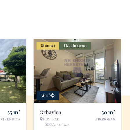
Stanovi
Ekskluzivno
360°
2
2
35
m
Grbavica
50
m
VIKENDICA
NOVI SAD
TROSOBAN
ŠIFRA: #573149