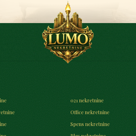
ine
021 nekretnine
retnine
Office nekretnine
ine
Spens nekretnine
ine
Play nekretnine