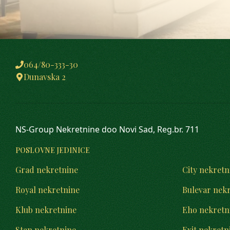
064/80-333-30
Dunavska 2
NS-Group Nekretnine doo Novi Sad, Reg.br. 711
POSLOVNE JEDINICE
Grad nekretnine
City nekretn
Royal nekretnine
Bulevar nek
Klub nekretnine
Eho nekretn
Stan nekretnine
Exit nekretn