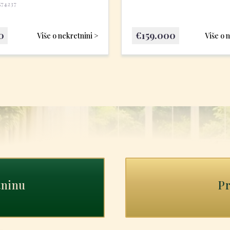
574237
0
€
159.000
Više o nekretnini >
Više o 
tninu
Pr