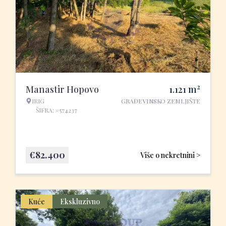
2
Manastir Hopovo
1.121
m
IRIG
GRAĐEVINSKO ZEMLJIŠTE
ŠIFRA: #574237
€
82.400
Više o nekretnini >
Kuće
Ekskluzivno