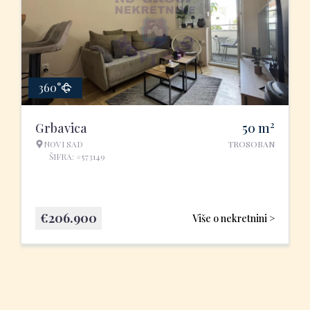
360°
2
Grbavica
50
m
NOVI SAD
TROSOBAN
ŠIFRA: #573149
€
206.900
Više o nekretnini >