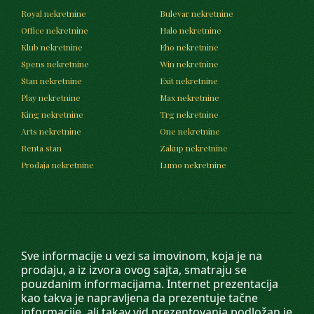
Royal nekretnine
Bulevar nekretnine
Office nekretnine
Halo nekretnine
Klub nekretnine
Eho nekretnine
Spens nekretnine
Win nekretnine
Stan nekretnine
Exit nekretnine
Play nekretnine
Max nekretnine
King nekretnine
Trg nekretnine
Arts nekretnine
One nekretnine
Renta stan
Zakup nekretnine
Prodaja nekretnine
Lumo nekretnine
Sve informacije u vezi sa imovinom, koja je na
prodaju, a iz izvora ovog sajta, smatraju se
pouzdanim informacijama. Internet prezentacija
kao takva je napravljena da prezentuje tačne
informacije, ali takav vid prezentovanja podložan je