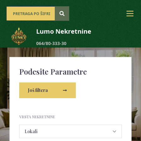
Lumo Nekretnine
064/80-333-30
Podesite Parametre
Još filtera
VRSTA NEKRETNINE