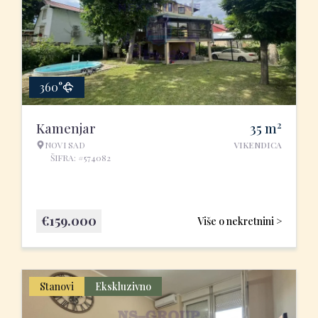
360°
2
Kamenjar
35
m
NOVI SAD
VIKENDICA
ŠIFRA: #574082
€
159.000
Više o nekretnini >
Stanovi
Ekskluzivno