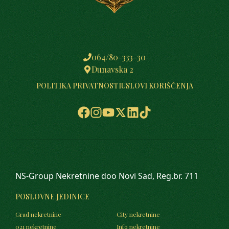
064/80-333-30
Dunavska 2
POLITIKA PRIVATNOSTI
USLOVI KORIŠĆENJA
NS-Group Nekretnine doo Novi Sad, Reg.br. 711
POSLOVNE JEDINICE
Grad nekretnine
City nekretnine
021 nekretnine
Info nekretnine