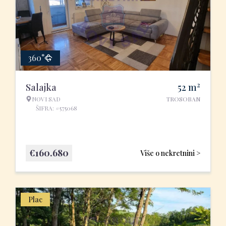
360°
2
Salajka
52
m
NOVI SAD
TROSOBAN
ŠIFRA: #575068
€
160.680
Više o nekretnini >
Plac