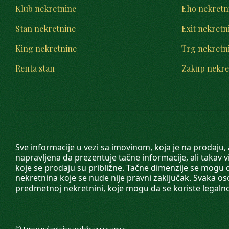
Klub nekretnine
Eho nekretn
Stan nekretnine
Exit nekretn
King nekretnine
Trg nekretn
Renta stan
Zakup nekre
Sve informacije u vezi sa imovinom, koja je na prodaju,
napravljena da prezentuje tačne informacije, ali taka
koje se prodaju su približne. Tačne dimenzije se mogu d
nekretnina koje se nude nije pravni zaključak. Svaka o
predmetnoj nekretnini, koje mogu da se koriste legaln
©
Lumo nekretnine
zadržava sva prava