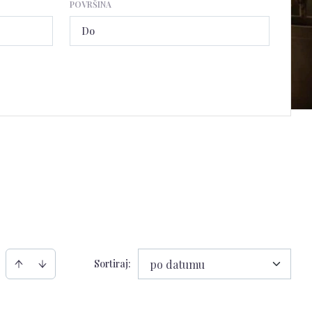
POVRŠINA
Sortiraj
:
po datumu