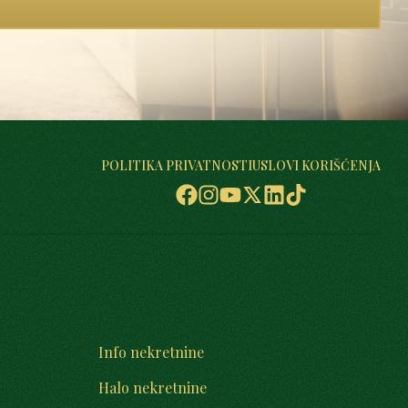
POLITIKA PRIVATNOSTI
USLOVI KORIŠĆENJA
Info nekretnine
Halo nekretnine