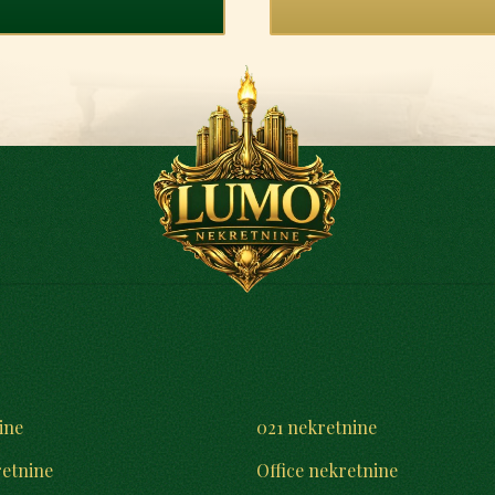
ine
021 nekretnine
retnine
Office nekretnine