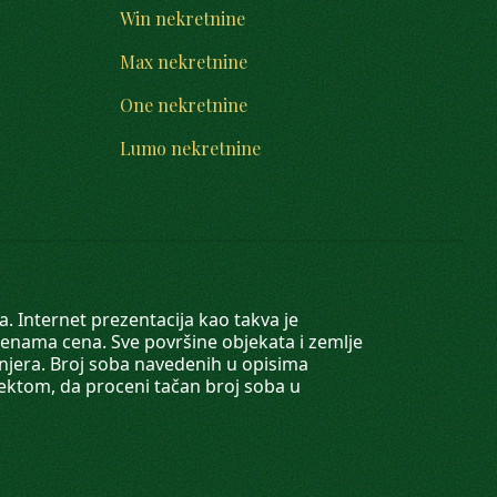
Win nekretnine
Max nekretnine
One nekretnine
Lumo nekretnine
. Internet prezentacija kao takva je
menama cena. Sve površine objekata i zemlje
injera. Broj soba navedenih u opisima
tektom, da proceni tačan broj soba u