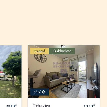
Stanovi
Ekskluzivno
360°
2
2
35
m
Grbavica
50
m