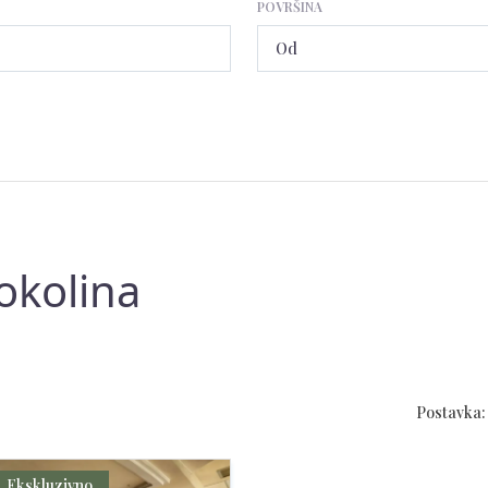
POVRŠINA
okolina
Postavka:
Ekskluzivno