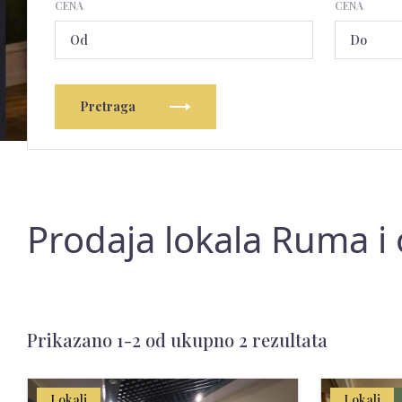
CENA
CENA
Pretraga
Prodaja lokala Ruma i 
Prikazano 1-2 od ukupno 2 rezultata
Lokali
Lokali