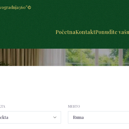
vogradnja
360°
Početna
Kontakt
Ponudite vaš
KTA
MESTO