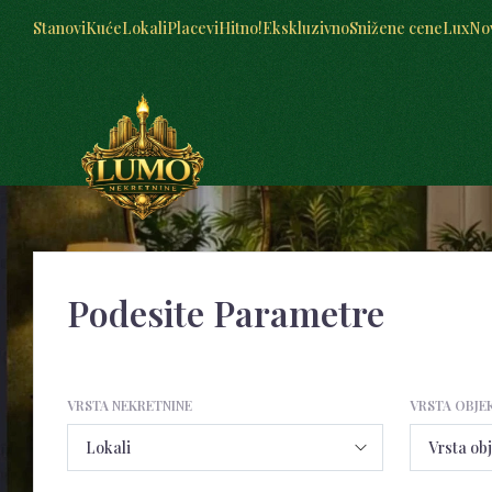
Stanovi
Kuće
Lokali
Placevi
Hitno!
Ekskluzivno
Snižene cene
Lux
No
Podesite Parametre
VRSTA NEKRETNINE
VRSTA OBJE