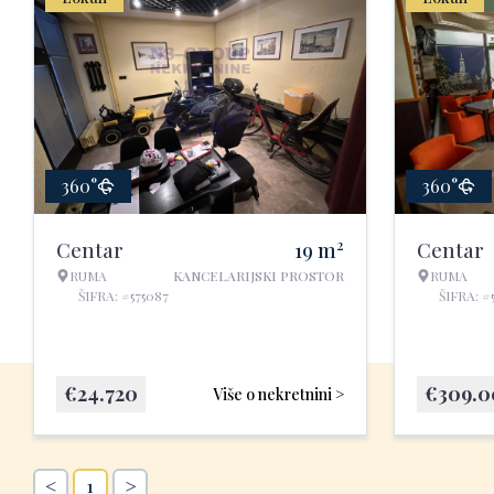
360°
360°
2
Centar
19
m
Centar
RUMA
KANCELARIJSKI PROSTOR
RUMA
ŠIFRA: #575087
ŠIFRA: #
€
24.720
€
309.
Više o nekretnini >
<
>
1