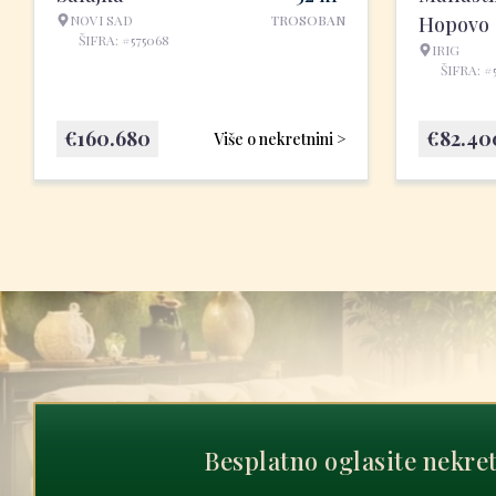
NOVI SAD
TROSOBAN
Hopovo
ŠIFRA: #575068
IRIG
ŠIFRA: #
€
160.680
€
82.40
Više o nekretnini >
Besplatno oglasite nekre