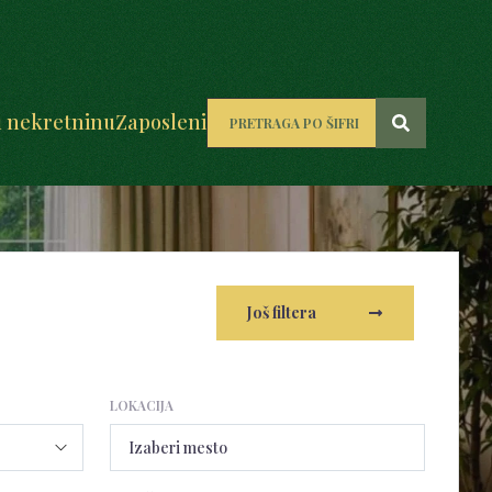
u nekretninu
Zaposleni
Još filtera
LOKACIJA
Izaberi mesto