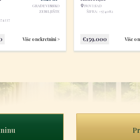
GRAĐEVINSKO
NOVI SAD
ZEMLJIŠTE
ŠIFRA: #574082
574237
0
€
159.000
Više o nekretnini >
Više o 
tninu
Pr