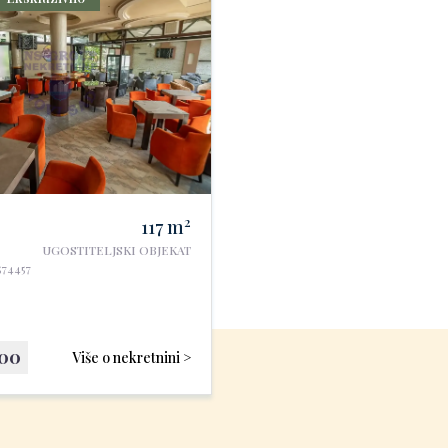
2
117
m
UGOSTITELJSKI OBJEKAT
574457
000
Više o nekretnini >