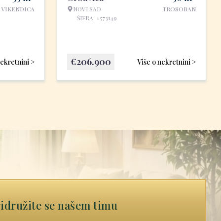
VIKENDICA
NOVI SAD
TROSOBAN
ŠIFRA: #573149
€
206.900
nekretnini >
Više o nekretnini >
idružite se našem timu