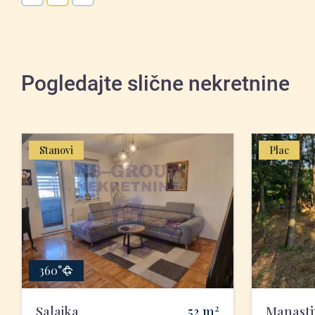
Pogledajte slične nekretnine
Stanovi
Plac
360°
2
Salajka
52
m
Manasti