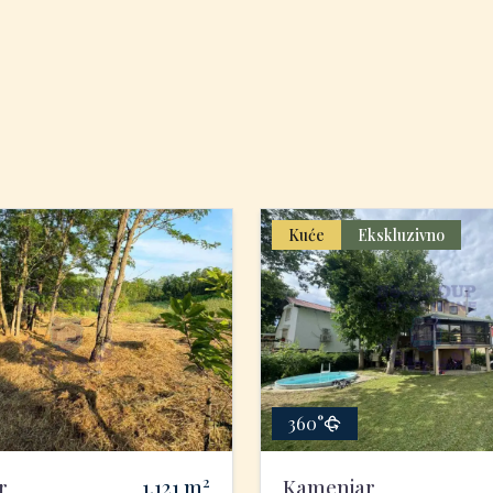
Kuće
Ekskluzivno
360°
2
r
1.121
m
Kamenjar