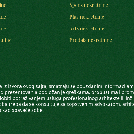
ine
Spens nekretnine
ine
Play nekretnine
ine
Arts nekretnine
tnine
Prodaja nekretnine
 a iz izvora ovog sajta, smatraju se pouzdanim informacijama
v vid prezentovanja podložan je greškama, propustima i pro
obiti potraživanjem usluga profesionalnog arhitekte ili inž
soba treba da se konsultuje sa sopstvenim advokatom, arhi
o kao spavaće sobe.