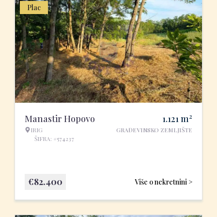
Plac
2
Manastir Hopovo
1.121
m
IRIG
GRAĐEVINSKO ZEMLJIŠTE
ŠIFRA: #574237
€
82.400
Više o nekretnini >