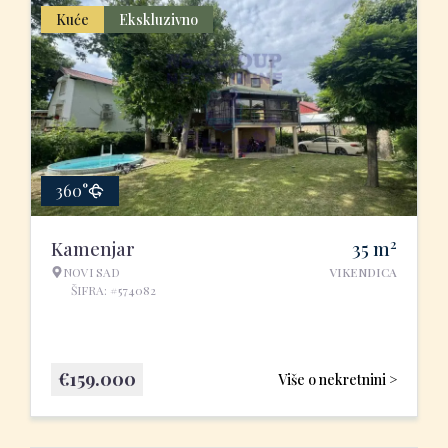
Kuće
Ekskluzivno
360°
2
Kamenjar
35
m
NOVI SAD
VIKENDICA
ŠIFRA: #574082
€
159.000
Više o nekretnini >