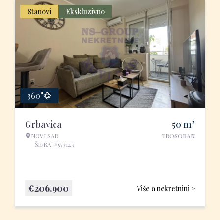
Stanovi
Ekskluzivno
360°
2
Grbavica
50
m
NOVI SAD
TROSOBAN
ŠIFRA: #573149
€
206.900
Više o nekretnini >