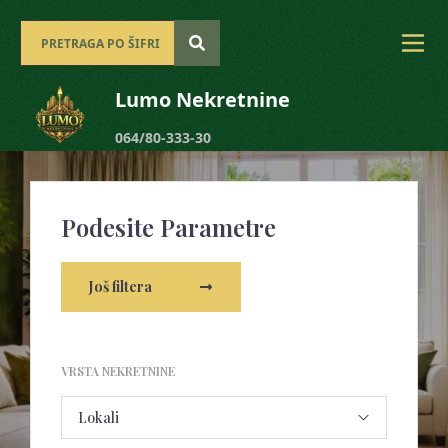
Lumo Nekretnine
064/80-333-30
Podesite Parametre
Još filtera
VRSTA NEKRETNINE