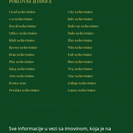
POSLOVNE JEDINICE
Grad nekretnine
City nekretnine
021 nekretnine
Info nekretnine
Royal nekretnine
Bulevar nekretnine
Office nekretnine
Halo nekretnine
Klub nekretnine
Eho nekretnine
Spens nekretnine
Win nekretnine
Stan nekretnine
Exit nekretnine
Play nekretnine
Max nekretnine
King nekretnine
Trg nekretnine
Arts nekretnine
One nekretnine
Renta stan
Zakup nekretnine
Prodaja nekretnine
Lumo nekretnine
Sve informacije u vezi sa imovinom, koja je na