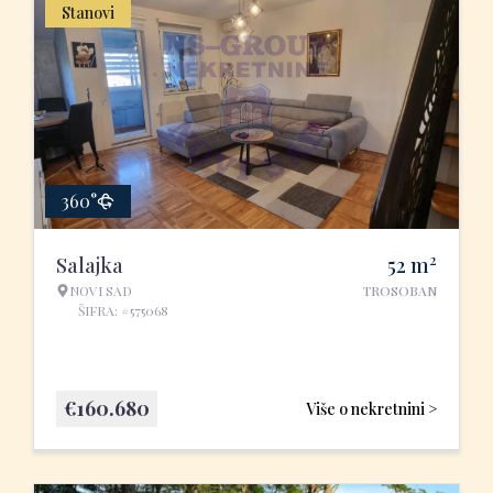
Stanovi
360°
2
Salajka
52
m
NOVI SAD
TROSOBAN
ŠIFRA: #575068
€
160.680
Više o nekretnini >