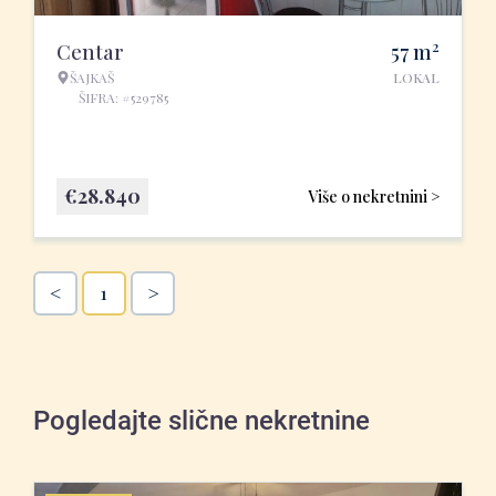
2
Centar
57
m
ŠAJKAŠ
LOKAL
ŠIFRA: #529785
€
28.840
Više o nekretnini >
<
>
1
Pogledajte slične nekretnine