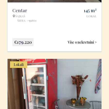
2
Centar
145
m
ŠAJKAŠ
LOKAL
ŠIFRA: #551869
€
179.220
Više o nekretnini >
Lokali