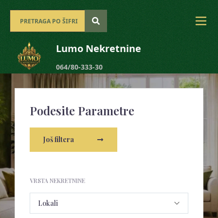
Lumo Nekretnine
064/80-333-30
Podesite Parametre
Još filtera
VRSTA NEKRETNINE