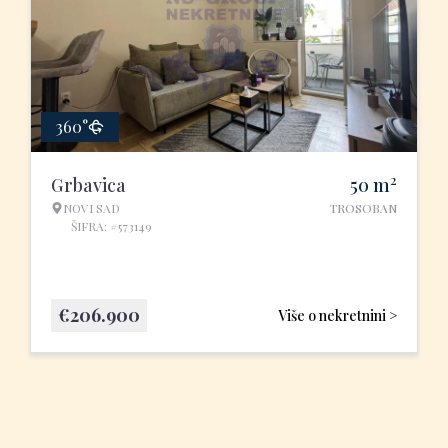
360°
2
Grbavica
50
m
NOVI SAD
TROSOBAN
ŠIFRA: #573149
€
206.900
Više o nekretnini >