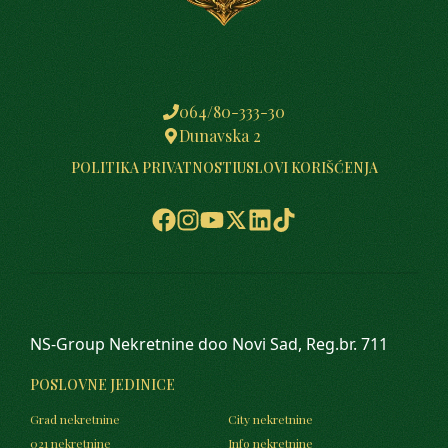
064/80-333-30
Dunavska 2
POLITIKA PRIVATNOSTI
USLOVI KORIŠĆENJA
NS-Group Nekretnine doo Novi Sad, Reg.br. 711
POSLOVNE JEDINICE
Grad nekretnine
City nekretnine
021 nekretnine
Info nekretnine