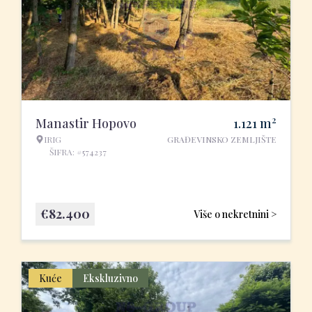
2
Manastir Hopovo
1.121
m
IRIG
GRAĐEVINSKO ZEMLJIŠTE
ŠIFRA: #574237
€
82.400
Više o nekretnini >
Kuće
Ekskluzivno