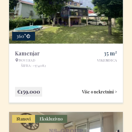
360°
2
Kamenjar
35
m
NOVI SAD
VIKENDICA
ŠIFRA: #574082
€
159.000
Više o nekretnini >
Stanovi
Ekskluzivno