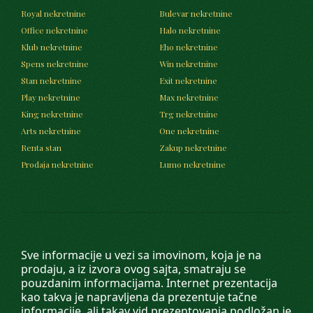
Royal nekretnine
Bulevar nekretnine
Office nekretnine
Halo nekretnine
Klub nekretnine
Eho nekretnine
Spens nekretnine
Win nekretnine
Stan nekretnine
Exit nekretnine
Play nekretnine
Max nekretnine
King nekretnine
Trg nekretnine
Arts nekretnine
One nekretnine
Renta stan
Zakup nekretnine
Prodaja nekretnine
Lumo nekretnine
Sve informacije u vezi sa imovinom, koja je na
prodaju, a iz izvora ovog sajta, smatraju se
pouzdanim informacijama. Internet prezentacija
kao takva je napravljena da prezentuje tačne
informacije, ali takav vid prezentovanja podložan je