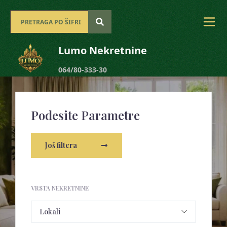
Lumo Nekretnine
064/80-333-30
Podesite Parametre
Još filtera
VRSTA NEKRETNINE