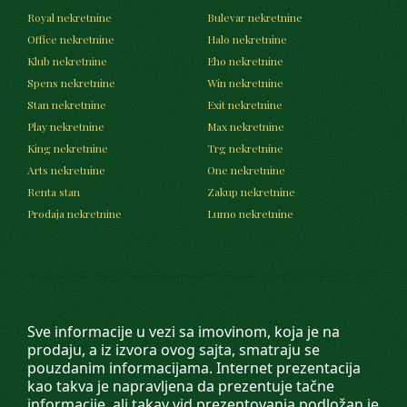
Royal nekretnine
Bulevar nekretnine
Office nekretnine
Halo nekretnine
Klub nekretnine
Eho nekretnine
Spens nekretnine
Win nekretnine
Stan nekretnine
Exit nekretnine
Play nekretnine
Max nekretnine
King nekretnine
Trg nekretnine
Arts nekretnine
One nekretnine
Renta stan
Zakup nekretnine
Prodaja nekretnine
Lumo nekretnine
Sve informacije u vezi sa imovinom, koja je na
prodaju, a iz izvora ovog sajta, smatraju se
pouzdanim informacijama. Internet prezentacija
kao takva je napravljena da prezentuje tačne
informacije, ali takav vid prezentovanja podložan je