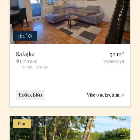
360°
2
Salajka
52
m
NOVI SAD
TROSOBAN
ŠIFRA: #575068
€
160.680
Više o nekretnini >
Plac