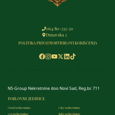
064/80-333-30
Dunavska 2
POLITIKA PRIVATNOSTI
USLOVI KORIŠĆENJA
NS-Group Nekretnine doo Novi Sad, Reg.br. 711
POSLOVNE JEDINICE
Grad nekretnine
City nekretnine
021 nekretnine
Info nekretnine