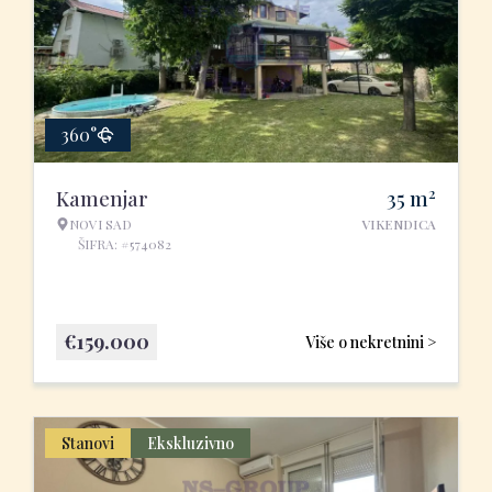
360°
2
Kamenjar
35
m
NOVI SAD
VIKENDICA
ŠIFRA: #574082
€
159.000
Više o nekretnini >
Stanovi
Ekskluzivno