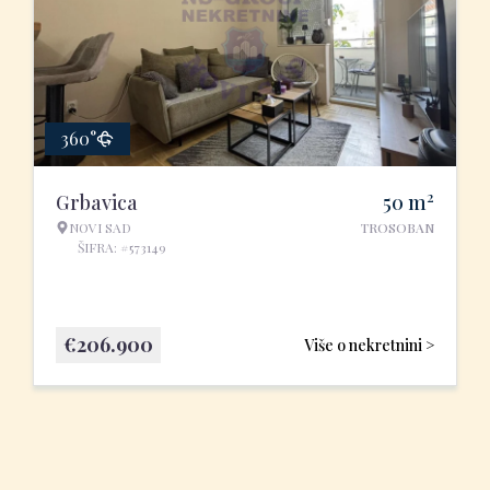
360°
2
Grbavica
50
m
NOVI SAD
TROSOBAN
ŠIFRA: #573149
€
206.900
Više o nekretnini >