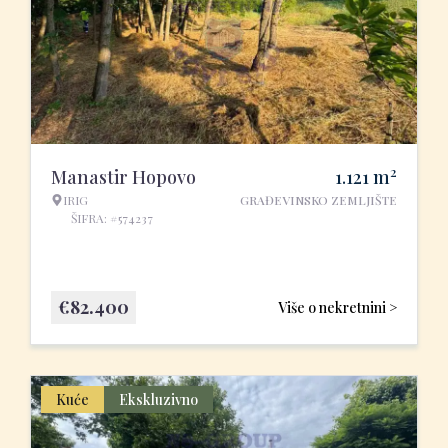
2
Manastir Hopovo
1.121
m
IRIG
GRAĐEVINSKO ZEMLJIŠTE
ŠIFRA: #574237
€
82.400
Više o nekretnini >
Kuće
Ekskluzivno