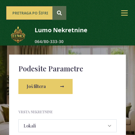
Lumo Nekretnine
064/80-333-30
Podesite Parametre
Još filtera
VRSTA NEKRETNINE