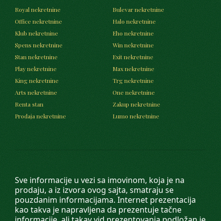
Royal nekretnine
Bulevar nekretnine
Office nekretnine
Halo nekretnine
Klub nekretnine
Eho nekretnine
Spens nekretnine
Win nekretnine
Stan nekretnine
Exit nekretnine
Play nekretnine
Max nekretnine
King nekretnine
Trg nekretnine
Arts nekretnine
One nekretnine
Renta stan
Zakup nekretnine
Prodaja nekretnine
Lumo nekretnine
Sve informacije u vezi sa imovinom, koja je na
prodaju, a iz izvora ovog sajta, smatraju se
pouzdanim informacijama. Internet prezentacija
kao takva je napravljena da prezentuje tačne
informacije, ali takav vid prezentovanja podložan je