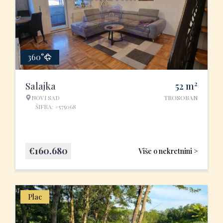
360°
2
Salajka
52
m
NOVI SAD
TROSOBAN
ŠIFRA: #575068
€
160.680
Više o nekretnini >
Plac