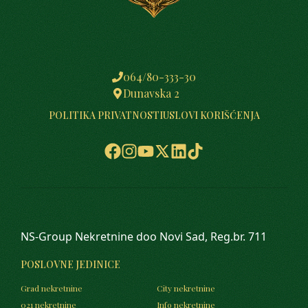
064/80-333-30
Dunavska 2
POLITIKA PRIVATNOSTI
USLOVI KORIŠĆENJA
NS-Group Nekretnine doo Novi Sad, Reg.br. 711
POSLOVNE JEDINICE
Grad nekretnine
City nekretnine
021 nekretnine
Info nekretnine