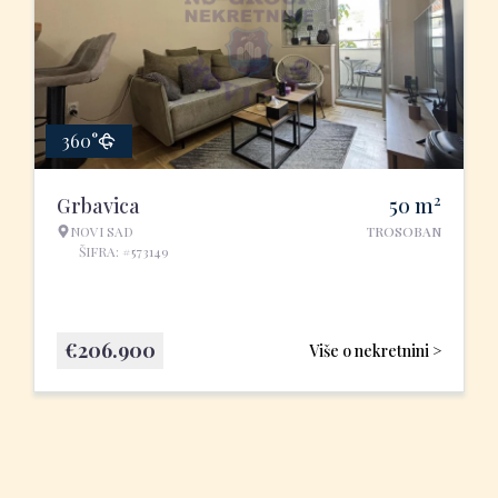
360°
2
Grbavica
50
m
NOVI SAD
TROSOBAN
ŠIFRA: #573149
€
206.900
Više o nekretnini >