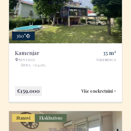
360°
2
Kamenjar
35
m
NOVI SAD
VIKENDICA
ŠIFRA: #574082
€
159.000
Više o nekretnini >
Stanovi
Ekskluzivno