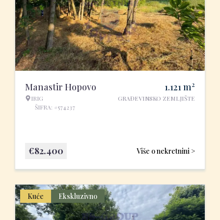
2
Manastir Hopovo
1.121
m
IRIG
GRAĐEVINSKO ZEMLJIŠTE
ŠIFRA: #574237
€
82.400
Više o nekretnini >
Kuće
Ekskluzivno