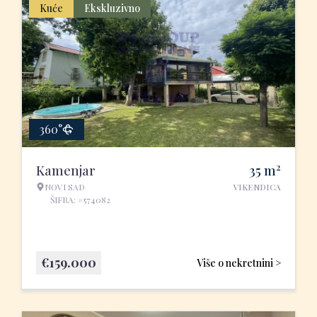
Kuće
Ekskluzivno
360°
2
Kamenjar
35
m
NOVI SAD
VIKENDICA
ŠIFRA: #574082
€
159.000
Više o nekretnini >