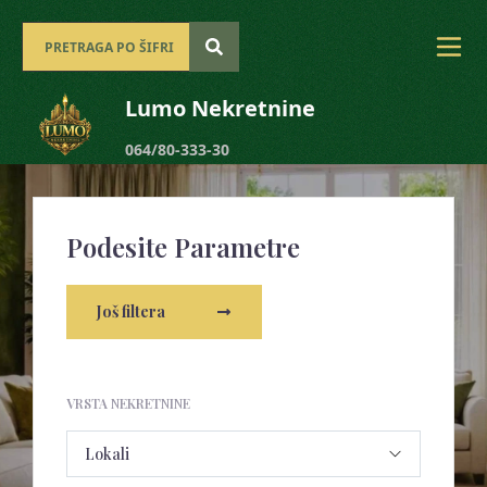
Lumo Nekretnine
064/80-333-30
Podesite Parametre
Još filtera
VRSTA NEKRETNINE