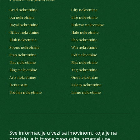
Grad nekretnine
City nekretnine
021 nekretnine
Info nekretnine
Royal nekretnine
Bulevar nekretnine
Office nekretnine
Halo nekretnine
Klub nekretnine
Eho nekretnine
Spens nekretnine
Win nekretnine
Stan nekretnine
Exit nekretnine
Play nekretnine
Max nekretnine
King nekretnine
Trg nekretnine
Arts nekretnine
One nekretnine
Renta stan
Zakup nekretnine
Prodaja nekretnine
Lumo nekretnine
Sve informacije u vezi sa imovinom, koja je na
prodaju, a iz izvora ovog sajta, smatraju se