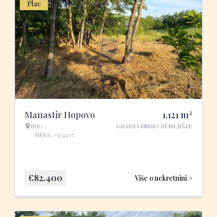
Plac
2
Manastir Hopovo
1.121
m
IRIG
GRAĐEVINSKO ZEMLJIŠTE
ŠIFRA: #574237
€
82.400
Više o nekretnini >