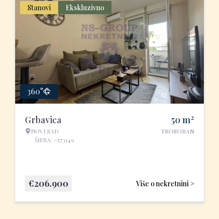
Stanovi
Ekskluzivno
360°
2
Grbavica
50
m
NOVI SAD
TROSOBAN
ŠIFRA: #573149
€
206.900
Više o nekretnini >