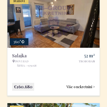
Stanovi
360°
2
Salajka
52
m
NOVI SAD
TROSOBAN
ŠIFRA: #575068
€
160.680
Više o nekretnini >