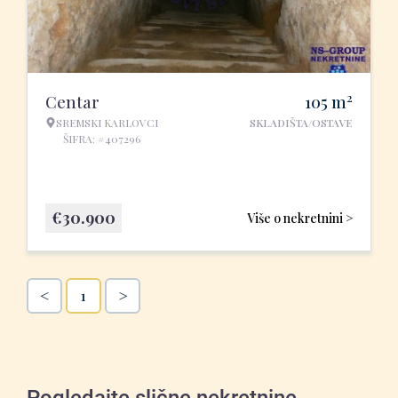
2
Centar
105
m
SREMSKI KARLOVCI
SKLADIŠTA/OSTAVE
ŠIFRA: #407296
€
30.900
Više o nekretnini >
<
>
1