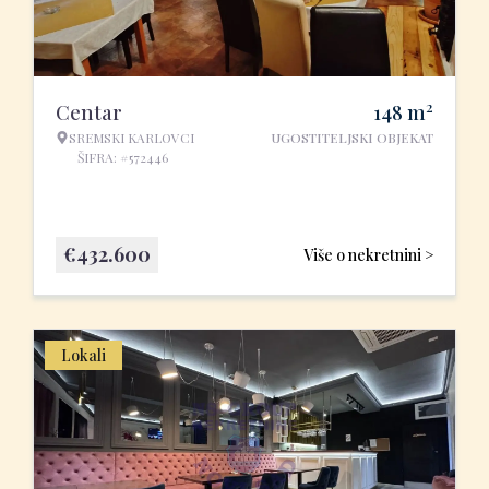
2
Centar
148
m
SREMSKI KARLOVCI
UGOSTITELJSKI OBJEKAT
ŠIFRA: #572446
€
432.600
Više o nekretnini >
Lokali