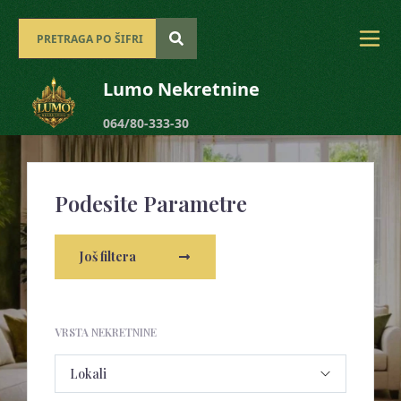
Lumo Nekretnine
064/80-333-30
Podesite Parametre
Još filtera
VRSTA NEKRETNINE