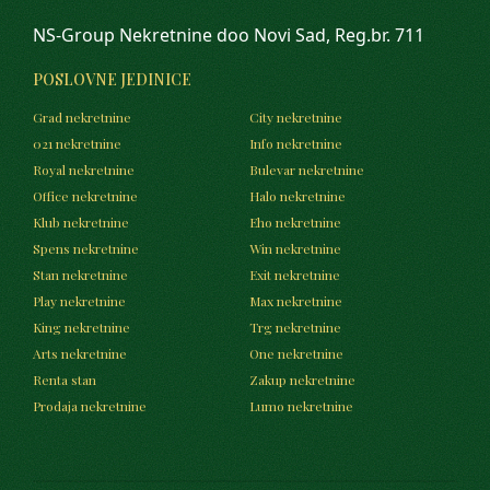
NS-Group Nekretnine doo Novi Sad, Reg.br. 711
POSLOVNE JEDINICE
Grad nekretnine
City nekretnine
021 nekretnine
Info nekretnine
Royal nekretnine
Bulevar nekretnine
Office nekretnine
Halo nekretnine
Klub nekretnine
Eho nekretnine
Spens nekretnine
Win nekretnine
Stan nekretnine
Exit nekretnine
Play nekretnine
Max nekretnine
King nekretnine
Trg nekretnine
Arts nekretnine
One nekretnine
Renta stan
Zakup nekretnine
Prodaja nekretnine
Lumo nekretnine