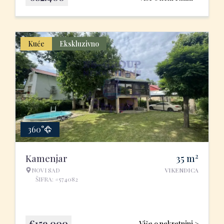
Kuće
Ekskluzivno
360°
2
Kamenjar
35
m
NOVI SAD
VIKENDICA
ŠIFRA: #574082
€
159.000
Više o nekretnini >