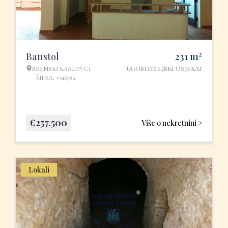
2
Banstol
231
m
SREMSKI KARLOVCI
UGOSTITELJSKI OBJEKAT
ŠIFRA: #516582
€
257.500
Više o nekretnini >
Lokali