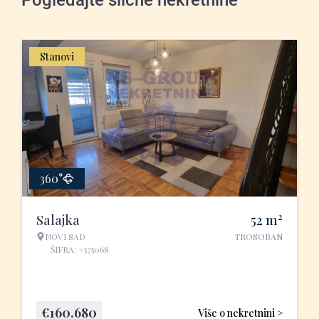
Pogledajte slične nekretnine
Stanovi
360°
2
Salajka
52
m
NOVI SAD
TROSOBAN
ŠIFRA: #575068
€
160.680
Više o nekretnini >