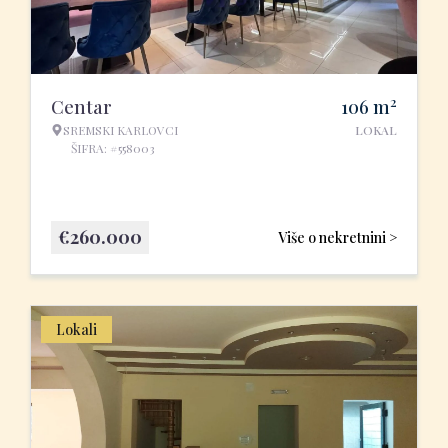
2
Centar
106
m
SREMSKI KARLOVCI
LOKAL
ŠIFRA: #558003
€
260.000
Više o nekretnini >
Lokali