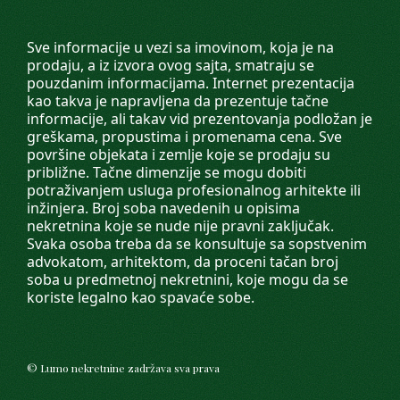
Sve informacije u vezi sa imovinom, koja je na
prodaju, a iz izvora ovog sajta, smatraju se
pouzdanim informacijama. Internet prezentacija
kao takva je napravljena da prezentuje tačne
informacije, ali takav vid prezentovanja podložan je
greškama, propustima i promenama cena. Sve
površine objekata i zemlje koje se prodaju su
približne. Tačne dimenzije se mogu dobiti
potraživanjem usluga profesionalnog arhitekte ili
inžinjera. Broj soba navedenih u opisima
nekretnina koje se nude nije pravni zaključak.
Svaka osoba treba da se konsultuje sa sopstvenim
advokatom, arhitektom, da proceni tačan broj
soba u predmetnoj nekretnini, koje mogu da se
koriste legalno kao spavaće sobe.
©
Lumo nekretnine
zadržava sva prava