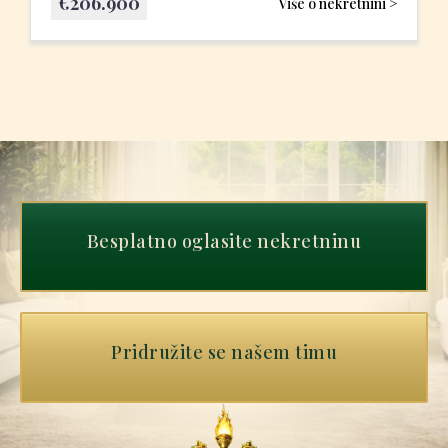
€
206.900
Više o nekretnini >
Besplatno oglasite nekretninu
Pridružite se našem timu