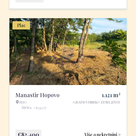
Plac
2
Manastir Hopovo
1.121
m
IRIG
GRAĐEVINSKO ZEMLJIŠTE
ŠIFRA: #574237
€
82.400
Više o nekretnini >