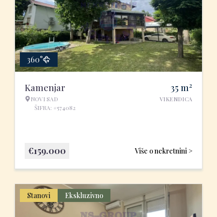
360°
2
Kamenjar
35
m
NOVI SAD
VIKENDICA
ŠIFRA: #574082
€
159.000
Više o nekretnini >
Stanovi
Ekskluzivno