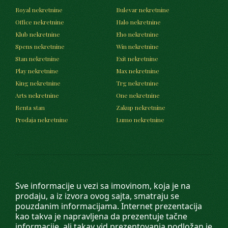
Royal nekretnine
Bulevar nekretnine
Office nekretnine
Halo nekretnine
Klub nekretnine
Eho nekretnine
Spens nekretnine
Win nekretnine
Stan nekretnine
Exit nekretnine
Play nekretnine
Max nekretnine
King nekretnine
Trg nekretnine
Arts nekretnine
One nekretnine
Renta stan
Zakup nekretnine
Prodaja nekretnine
Lumo nekretnine
Sve informacije u vezi sa imovinom, koja je na
prodaju, a iz izvora ovog sajta, smatraju se
pouzdanim informacijama. Internet prezentacija
kao takva je napravljena da prezentuje tačne
informacije, ali takav vid prezentovanja podložan je