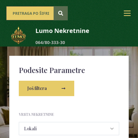
Lumo Nekretnine
064/80-333-30
Podesite Parametre
Još filtera
VRSTA NEKRETNINE