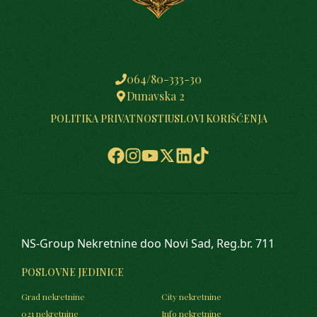
064/80-333-30
Dunavska 2
POLITIKA PRIVATNOSTI
USLOVI KORIŠĆENJA
NS-Group Nekretnine doo Novi Sad, Reg.br. 711
POSLOVNE JEDINICE
Grad nekretnine
City nekretnine
021 nekretnine
Info nekretnine