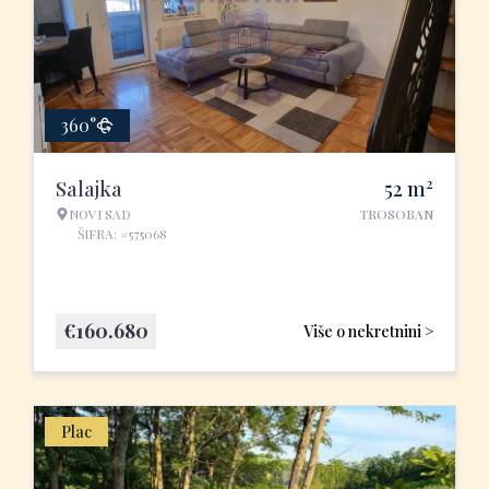
360°
2
Salajka
52
m
NOVI SAD
TROSOBAN
ŠIFRA: #575068
€
160.680
Više o nekretnini >
Plac