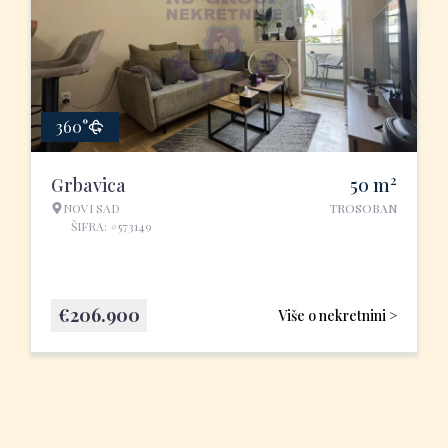
360°
2
Grbavica
50
m
NOVI SAD
TROSOBAN
ŠIFRA: #573149
€
206.900
Više o nekretnini >