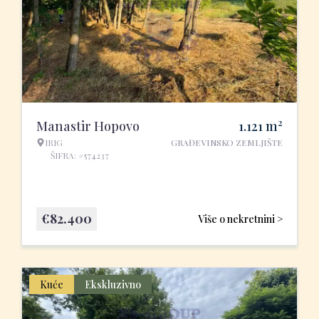
2
Manastir Hopovo
1.121
m
IRIG
GRAĐEVINSKO ZEMLJIŠTE
ŠIFRA: #574237
€
82.400
Više o nekretnini >
Kuće
Ekskluzivno