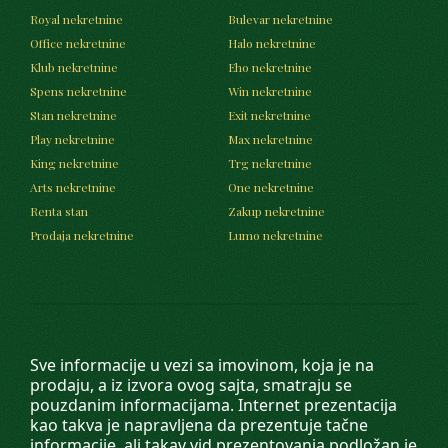
Royal nekretnine
Bulevar nekretnine
Office nekretnine
Halo nekretnine
Klub nekretnine
Eho nekretnine
Spens nekretnine
Win nekretnine
Stan nekretnine
Exit nekretnine
Play nekretnine
Max nekretnine
King nekretnine
Trg nekretnine
Arts nekretnine
One nekretnine
Renta stan
Zakup nekretnine
Prodaja nekretnine
Lumo nekretnine
Sve informacije u vezi sa imovinom, koja je na
prodaju, a iz izvora ovog sajta, smatraju se
pouzdanim informacijama. Internet prezentacija
kao takva je napravljena da prezentuje tačne
informacije, ali takav vid prezentovanja podložan je