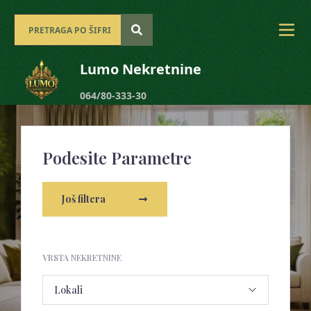
Lumo Nekretnine
064/80-333-30
Podesite Parametre
Još filtera
VRSTA NEKRETNINE