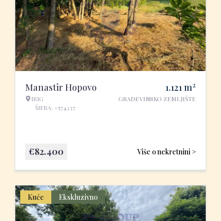
2
Manastir Hopovo
1.121
m
IRIG
GRAĐEVINSKO ZEMLJIŠTE
ŠIFRA: #574237
€
82.400
Više o nekretnini >
Kuće
Ekskluzivno