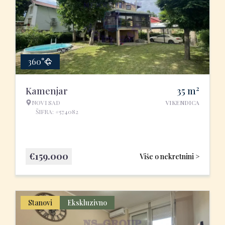
360°
2
Kamenjar
35
m
NOVI SAD
VIKENDICA
ŠIFRA: #574082
€
159.000
Više o nekretnini >
Stanovi
Ekskluzivno