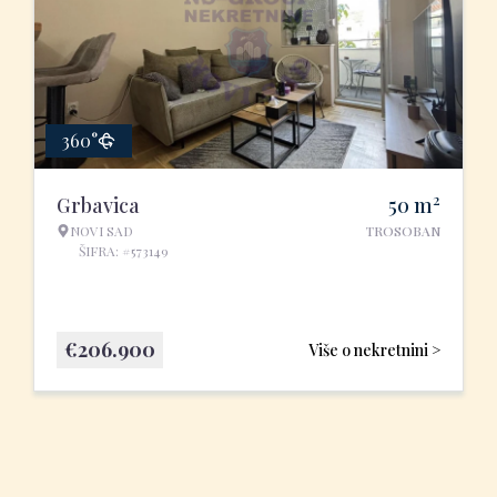
360°
2
Grbavica
50
m
NOVI SAD
TROSOBAN
ŠIFRA: #573149
€
206.900
Više o nekretnini >