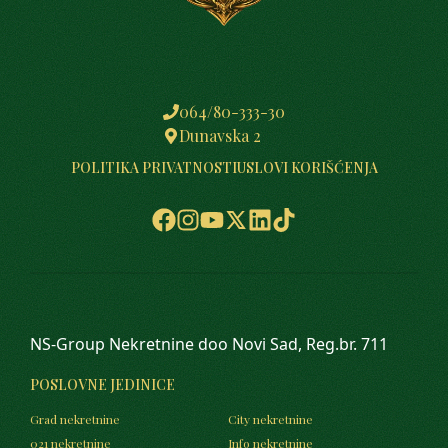
064/80-333-30
Dunavska 2
POLITIKA PRIVATNOSTI
USLOVI KORIŠĆENJA
NS-Group Nekretnine doo Novi Sad, Reg.br. 711
POSLOVNE JEDINICE
Grad nekretnine
City nekretnine
021 nekretnine
Info nekretnine