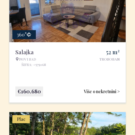
360°
2
Salajka
52
m
NOVI SAD
TROSOBAN
ŠIFRA: #575068
€
160.680
Više o nekretnini >
Plac