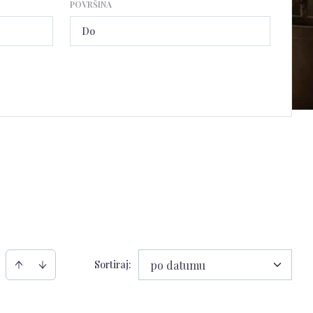
POVRŠINA
Sortiraj
:
po datumu