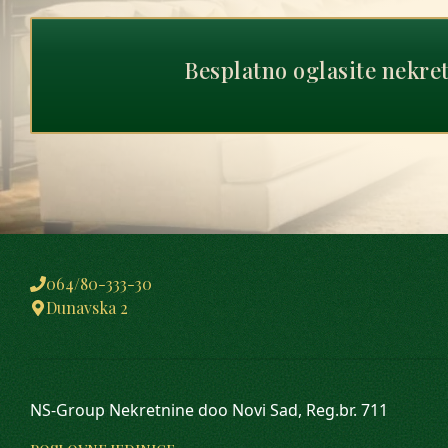
Besplatno oglasite nekre
064/80-333-30
Dunavska 2
NS-Group Nekretnine doo Novi Sad, Reg.br. 711