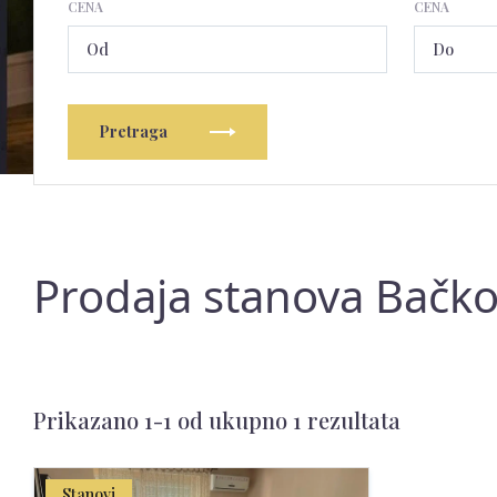
CENA
CENA
Pretraga
Prodaja stanova Bačko 
Prikazano 1-1 od ukupno 1 rezultata
Stanovi