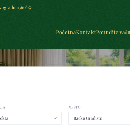
vogradnja
360°
Početna
Kontakt
Ponudite vaš
KTA
MESTO