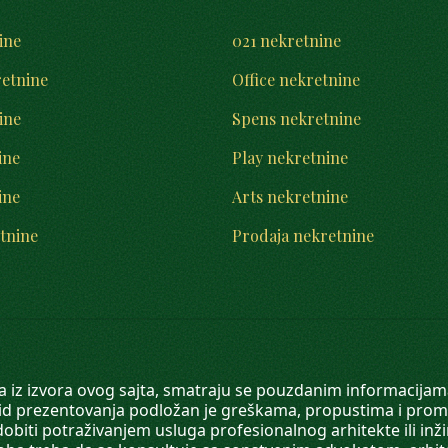
ine
021 nekretnine
retnine
Office nekretnine
ine
Spens nekretnine
ine
Play nekretnine
ine
Arts nekretnine
tnine
Prodaja nekretnine
 a iz izvora ovog sajta, smatraju se pouzdanim informacijama
v vid prezentovanja podložan je greškama, propustima i pro
obiti potraživanjem usluga profesionalnog arhitekte ili inž