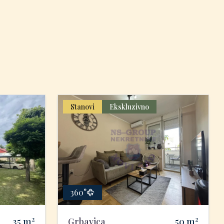
Stanovi
Ekskluzivno
360°
2
2
35
m
Grbavica
50
m