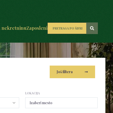
u nekretninu
Zaposleni
Još filtera
LOKACIJA
Izaberi mesto