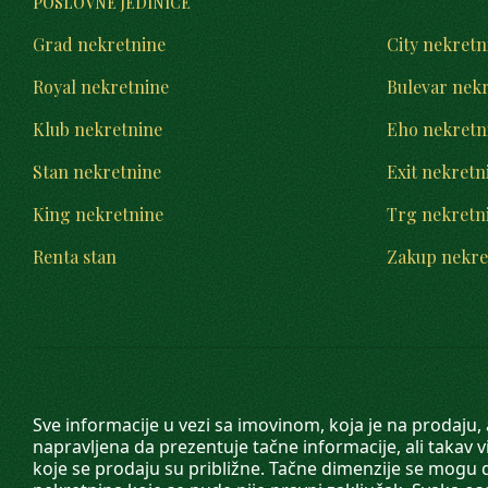
POSLOVNE JEDINICE
Grad nekretnine
City nekretn
Royal nekretnine
Bulevar nek
Klub nekretnine
Eho nekretn
Stan nekretnine
Exit nekretn
King nekretnine
Trg nekretn
Renta stan
Zakup nekre
Sve informacije u vezi sa imovinom, koja je na prodaju,
napravljena da prezentuje tačne informacije, ali taka
koje se prodaju su približne. Tačne dimenzije se mogu d