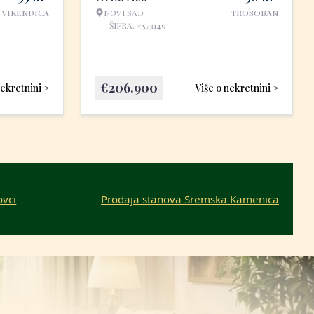
VIKENDICA
NOVI SAD
TROSOBAN
ŠIFRA: #573149
€
206.900
nekretnini >
Više o nekretnini >
ovci
Prodaja stanova Sremska Kamenica