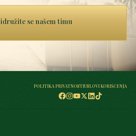
idružite se našem timu
POLITIKA PRIVATNOSTI
USLOVI KORIŠĆENJA