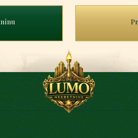
tninu
Pr