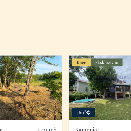
Kuće
Ekskluzivno
360°
2
r
1.121
m
Kamenjar