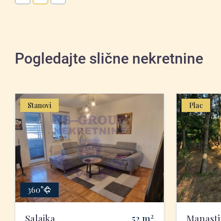
Pogledajte slične nekretnine
Stanovi
Plac
360°
2
Salajka
52
m
Manasti