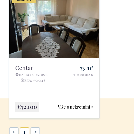
2
Centar
73
m
BAČKO GRADIŠTE
TROSOBAN
ŠIFRA: #535348
€
72.100
Više o nekretnini >
<
>
1