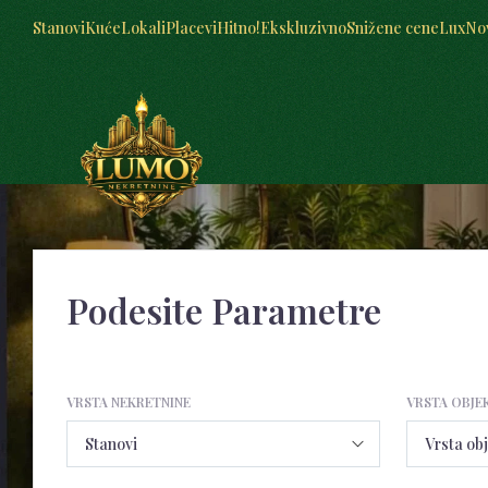
Stanovi
Kuće
Lokali
Placevi
Hitno!
Ekskluzivno
Snižene cene
Lux
No
Podesite Parametre
VRSTA NEKRETNINE
VRSTA OBJE