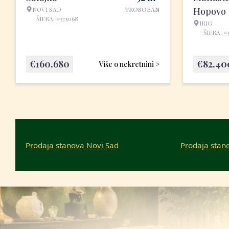
NOVI SAD
TROSOBAN
Hopovo
ŠIFRA: #575068
IRIG
ŠIFRA: #
€
160.680
€
82.40
Više o nekretnini >
Prodaja stanova Novi Sad
Prodaja stan