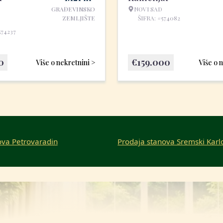
GRAĐEVINSKO
NOVI SAD
ZEMLJIŠTE
ŠIFRA: #574082
574237
0
€
159.000
Više o nekretnini >
Više o 
ova Petrovaradin
Prodaja stanova Sremski Karl