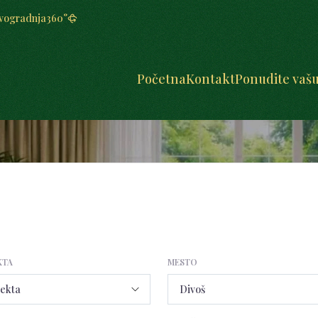
vogradnja
360°
Početna
Kontakt
Ponudite vaš
KTA
MESTO