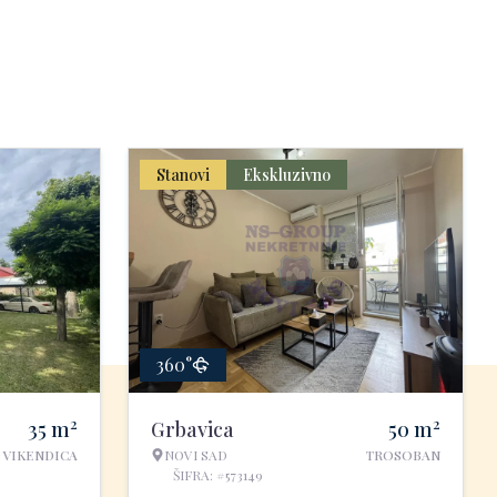
Stanovi
Ekskluzivno
360°
2
2
35
m
Grbavica
50
m
VIKENDICA
NOVI SAD
TROSOBAN
ŠIFRA: #573149