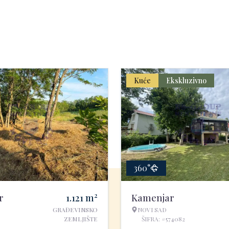
Kuće
Ekskluzivno
360°
2
r
1.121
m
Kamenjar
GRAĐEVINSKO
NOVI SAD
ZEMLJIŠTE
ŠIFRA: #574082