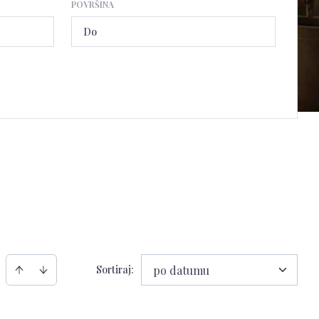
POVRŠINA
Sortiraj
:
po datumu