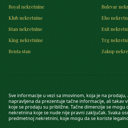
Royal nekretnine
Bulevar nek
Klub nekretnine
Eho nekretn
Stan nekretnine
Exit nekretn
King nekretnine
Trg nekretn
Renta stan
Zakup nekre
Sve informacije u vezi sa imovinom, koja je na prodaju,
napravljena da prezentuje tačne informacije, ali taka
koje se prodaju su približne. Tačne dimenzije se mogu d
nekretnina koje se nude nije pravni zaključak. Svaka o
predmetnoj nekretnini, koje mogu da se koriste legaln