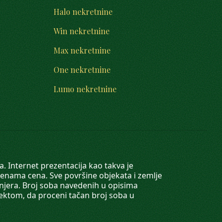
Halo nekretnine
Win nekretnine
Max nekretnine
One nekretnine
Lumo nekretnine
. Internet prezentacija kao takva je
menama cena. Sve površine objekata i zemlje
injera. Broj soba navedenih u opisima
tektom, da proceni tačan broj soba u