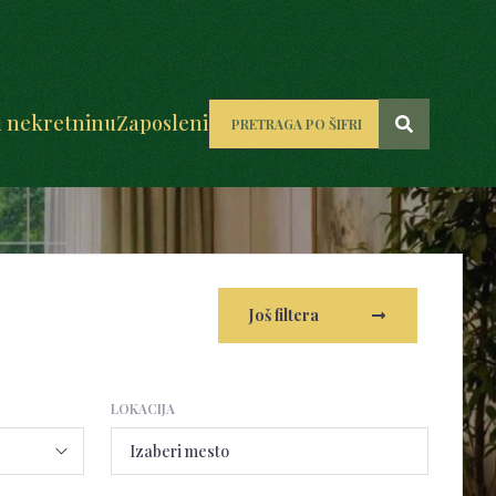
u nekretninu
Zaposleni
Još filtera
LOKACIJA
Izaberi mesto