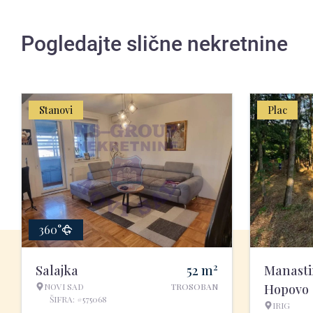
Pogledajte slične nekretnine
Stanovi
Plac
360°
2
Salajka
52
m
Manasti
NOVI SAD
TROSOBAN
Hopovo
ŠIFRA: #575068
IRIG