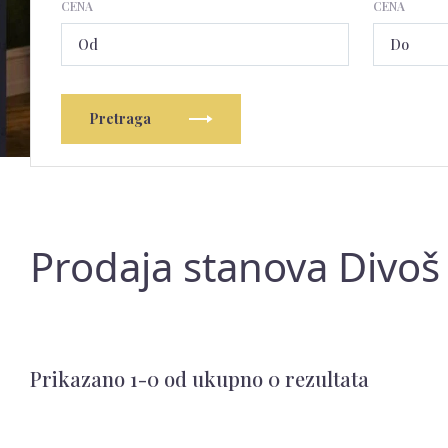
CENA
CENA
Pretraga
Prodaja stanova Divoš 
Prikazano 1-0 od ukupno 0 rezultata