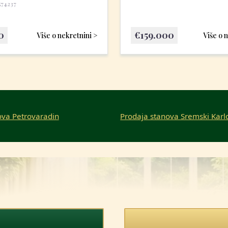
574237
0
€
159.000
Više o nekretnini >
Više o 
ova Petrovaradin
Prodaja stanova Sremski Karl