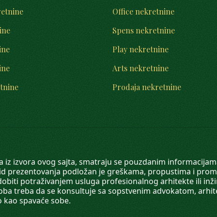
retnine
Office nekretnine
ine
Spens nekretnine
ine
Play nekretnine
ine
Arts nekretnine
tnine
Prodaja nekretnine
 a iz izvora ovog sajta, smatraju se pouzdanim informacijama
v vid prezentovanja podložan je greškama, propustima i pro
obiti potraživanjem usluga profesionalnog arhitekte ili inž
soba treba da se konsultuje sa sopstvenim advokatom, arhi
o kao spavaće sobe.