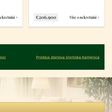
€
206.900
nekretnini >
Više o nekretnini >
ovci
Prodaja stanova Sremska Kamenica