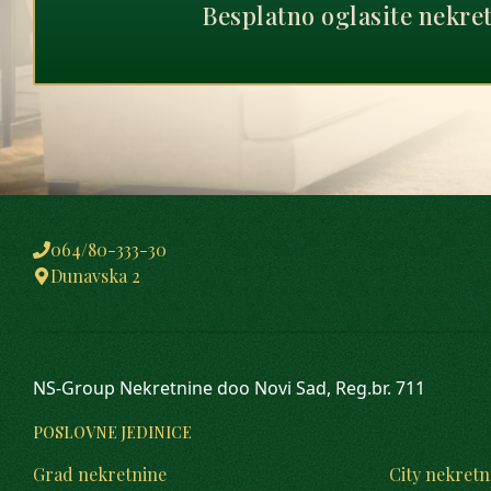
Besplatno oglasite nekre
064/80-333-30
Dunavska 2
NS-Group Nekretnine doo Novi Sad, Reg.br. 711
POSLOVNE JEDINICE
Grad nekretnine
City nekretn