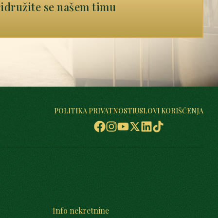
idružite se našem timu
POLITIKA PRIVATNOSTI
USLOVI KORIŠĆENJA
Info nekretnine