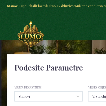
Stanovi
Kuće
Lokali
Placevi
Hitno!
Ekskluzivno
Snižene cene
Lux
No
Podesite Parametre
VRSTA NEKRETNINE
VRSTA OBJE