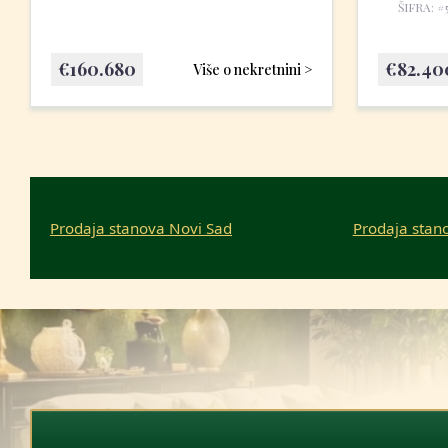
ŠIFRA: #
€
160.680
€
82.40
Više o nekretnini >
Prodaja stanova Novi Sad
Prodaja stan