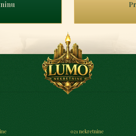
tninu
Pr
ine
021 nekretnine