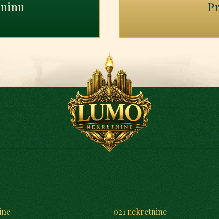
tninu
Pr
ine
021 nekretnine