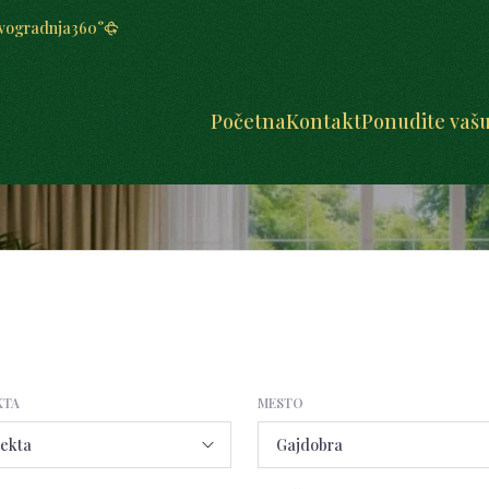
vogradnja
360°
Početna
Kontakt
Ponudite vaš
KTA
MESTO