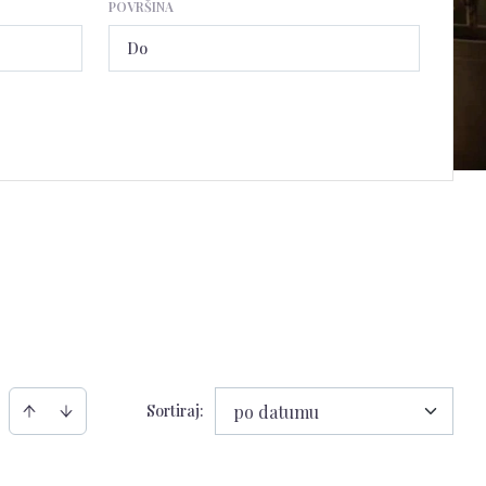
POVRŠINA
Sortiraj
:
po datumu