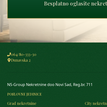
Besplatno oglasite nekre
064/80-333-30
Dunavska 2
NS-Group Nekretnine doo Novi Sad, Reg.br. 711
POSLOVNE JEDINICE
Grad nekretnine
City nekretn