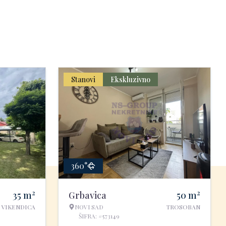
Stanovi
Ekskluzivno
360°
2
2
35
m
Grbavica
50
m
VIKENDICA
NOVI SAD
TROSOBAN
ŠIFRA: #573149