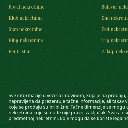
Royal nekretnine
Bulevar nek
Klub nekretnine
Eho nekretn
Stan nekretnine
Exit nekretn
King nekretnine
Trg nekretn
Renta stan
Zakup nekre
Sve informacije u vezi sa imovinom, koja je na prodaju,
napravljena da prezentuje tačne informacije, ali taka
koje se prodaju su približne. Tačne dimenzije se mogu d
nekretnina koje se nude nije pravni zaključak. Svaka o
predmetnoj nekretnini, koje mogu da se koriste legaln