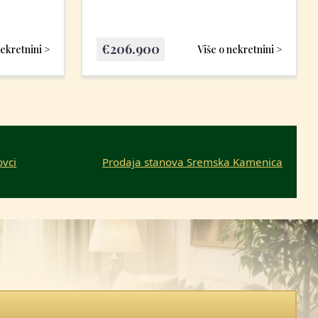
€
206.900
nekretnini >
Više o nekretnini >
ovci
Prodaja stanova Sremska Kamenica