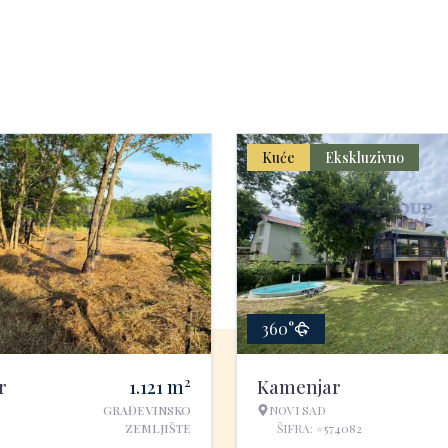
Kuće
Ekskluzivno
360°
2
r
1.121
m
Kamenjar
GRAĐEVINSKO
NOVI SAD
ZEMLJIŠTE
ŠIFRA: #574082