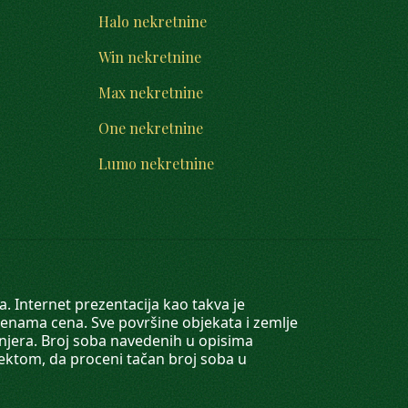
Halo nekretnine
Win nekretnine
Max nekretnine
One nekretnine
Lumo nekretnine
. Internet prezentacija kao takva je
menama cena. Sve površine objekata i zemlje
injera. Broj soba navedenih u opisima
tektom, da proceni tačan broj soba u