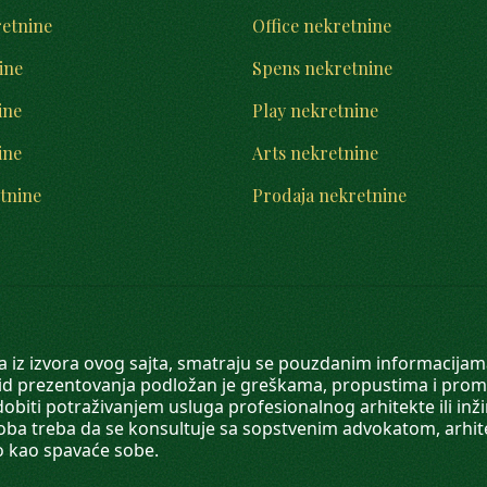
retnine
Office nekretnine
ine
Spens nekretnine
ine
Play nekretnine
ine
Arts nekretnine
tnine
Prodaja nekretnine
 a iz izvora ovog sajta, smatraju se pouzdanim informacijama
v vid prezentovanja podložan je greškama, propustima i pro
obiti potraživanjem usluga profesionalnog arhitekte ili inž
soba treba da se konsultuje sa sopstvenim advokatom, arhi
o kao spavaće sobe.