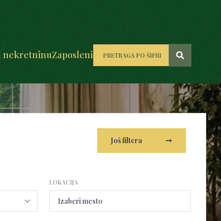
u nekretninu
Zaposleni
Još filtera
LOKACIJA
Izaberi mesto