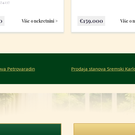
574237
0
€
159.000
Više o nekretnini >
Više o 
ova Petrovaradin
Prodaja stanova Sremski Karl