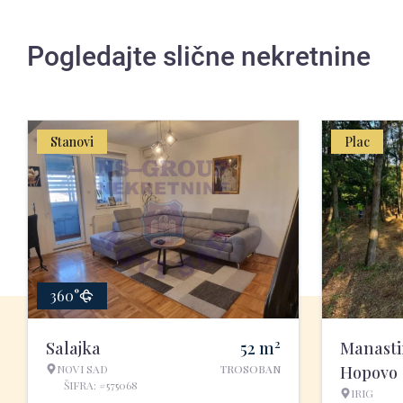
Pogledajte slične nekretnine
Stanovi
Plac
360°
2
Salajka
52
m
Manasti
NOVI SAD
TROSOBAN
Hopovo
ŠIFRA: #575068
IRIG