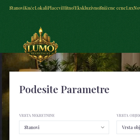
Stanovi
Kuće
Lokali
Placevi
Hitno!
Ekskluzivno
Snižene cene
Lux
No
Podesite Parametre
VRSTA NEKRETNINE
VRSTA OBJE