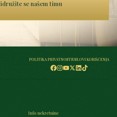
idružite se našem timu
POLITIKA PRIVATNOSTI
USLOVI KORIŠĆENJA
Info nekretnine