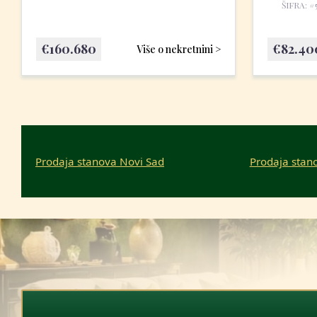
ŠIFRA: #
€
160.680
€
82.40
Više o nekretnini >
Prodaja stanova Novi Sad
Prodaja stan