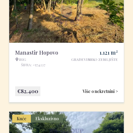
2
Manastir Hopovo
1.121
m
IRIG
GRAĐEVINSKO ZEMLJIŠTE
ŠIFRA: #574237
€
82.400
Više o nekretnini >
Kuće
Ekskluzivno