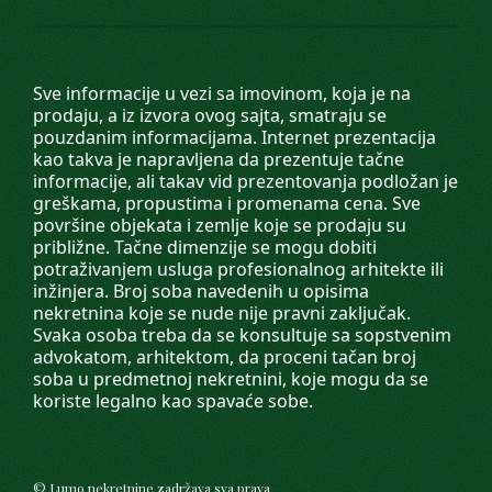
Sve informacije u vezi sa imovinom, koja je na
prodaju, a iz izvora ovog sajta, smatraju se
pouzdanim informacijama. Internet prezentacija
kao takva je napravljena da prezentuje tačne
informacije, ali takav vid prezentovanja podložan je
greškama, propustima i promenama cena. Sve
površine objekata i zemlje koje se prodaju su
približne. Tačne dimenzije se mogu dobiti
potraživanjem usluga profesionalnog arhitekte ili
inžinjera. Broj soba navedenih u opisima
nekretnina koje se nude nije pravni zaključak.
Svaka osoba treba da se konsultuje sa sopstvenim
advokatom, arhitektom, da proceni tačan broj
soba u predmetnoj nekretnini, koje mogu da se
koriste legalno kao spavaće sobe.
©
Lumo nekretnine
zadržava sva prava