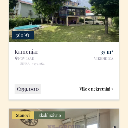
360°
2
Kamenjar
35
m
NOVI SAD
VIKENDICA
ŠIFRA: #574082
€
159.000
Više o nekretnini >
Stanovi
Ekskluzivno