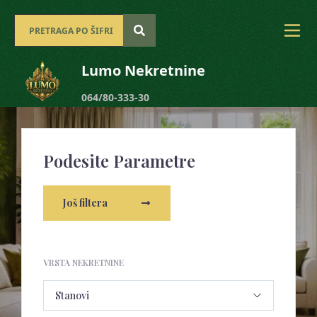
Lumo Nekretnine
064/80-333-30
Podesite Parametre
Još filtera
VRSTA NEKRETNINE