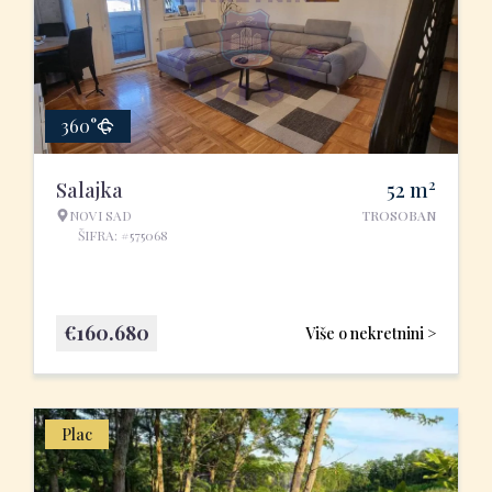
360°
2
Salajka
52
m
NOVI SAD
TROSOBAN
ŠIFRA: #575068
€
160.680
Više o nekretnini >
Plac