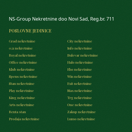
NS-Group Nekretnine doo Novi Sad, Reg.br. 711
POSLOVNE JEDINICE
Grad nekretnine
City nekretnine
021 nekretnine
Info nekretnine
Royal nekretnine
Bulevar nekretnine
Office nekretnine
Halo nekretnine
Klub nekretnine
Eho nekretnine
Spens nekretnine
Win nekretnine
Stan nekretnine
Exit nekretnine
Play nekretnine
Max nekretnine
King nekretnine
Trg nekretnine
Arts nekretnine
One nekretnine
Renta stan
Zakup nekretnine
Prodaja nekretnine
Lumo nekretnine