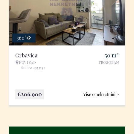
360°
2
Grbavica
50
m
NOVI SAD
TROSOBAN
ŠIFRA: #573149
€
206.900
Više o nekretnini >