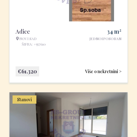
2
Adice
34
m
NOVI SAD
JEDNOIPOSOBAN
ŠIFRA: #557610
€
61.320
Više o nekretnini >
Stanovi