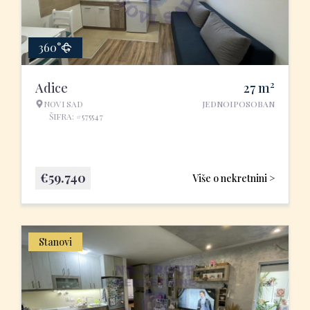
360°
2
Adice
27
m
NOVI SAD
JEDNOIPOSOBAN
ŠIFRA: #575547
€
59.740
Više o nekretnini >
Stanovi