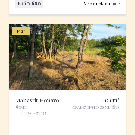
€
160.680
Više o nekretnini >
Plac
2
Manastir Hopovo
1.121
m
IRIG
GRAĐEVINSKO ZEMLJIŠTE
ŠIFRA: #574237