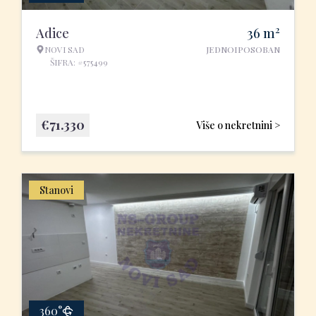
2
Adice
36
m
NOVI SAD
JEDNOIPOSOBAN
ŠIFRA: #575499
€
71.330
Više o nekretnini >
Stanovi
360°