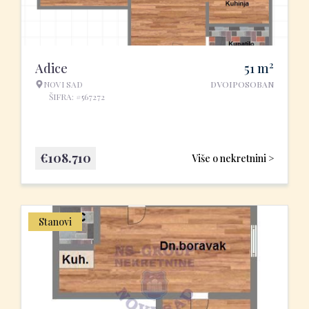
2
Adice
51
m
NOVI SAD
DVOIPOSOBAN
ŠIFRA: #567272
€
108.710
Više o nekretnini >
Stanovi