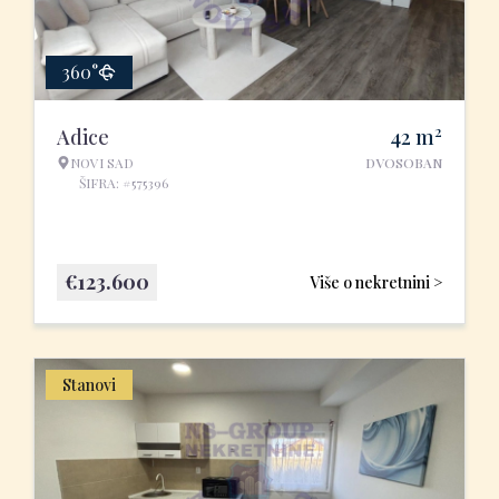
360°
2
Adice
42
m
NOVI SAD
DVOSOBAN
ŠIFRA: #575396
€
123.600
Više o nekretnini >
Stanovi