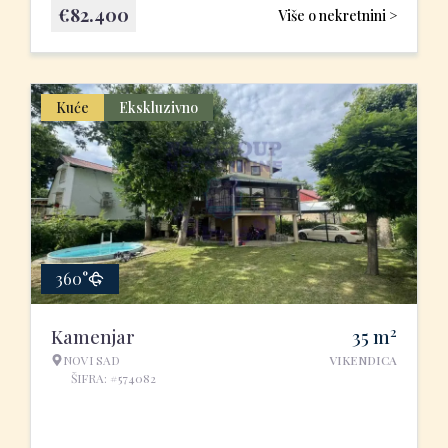
€
82.400
Više o nekretnini >
Kuće
Ekskluzivno
360°
2
Kamenjar
35
m
NOVI SAD
VIKENDICA
ŠIFRA: #574082