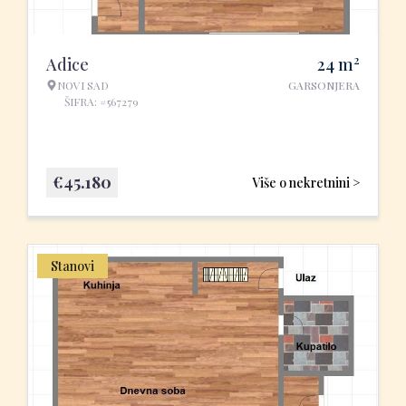
2
Adice
24
m
NOVI SAD
GARSONJERA
ŠIFRA: #567279
€
45.180
Više o nekretnini >
Stanovi