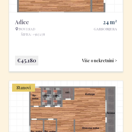
2
Adice
24
m
NOVI SAD
GARSONJERA
ŠIFRA: #567278
€
45.180
Više o nekretnini >
Stanovi