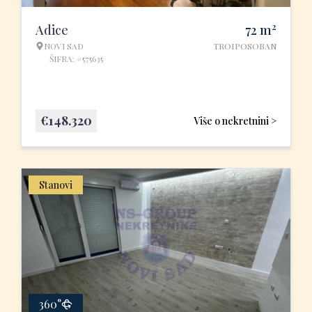
2
Adice
72
m
NOVI SAD
TROIPOSOBAN
ŠIFRA: #575635
€
148.320
Više o nekretnini >
Stanovi
360°