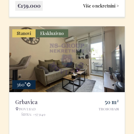
€
159.000
Više o nekretnini >
Stanovi
Ekskluzivno
360°
2
Grbavica
50
m
NOVI SAD
TROSOBAN
ŠIFRA: #573149