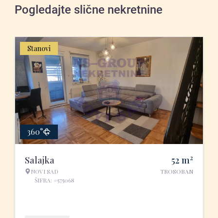
Pogledajte slične nekretnine
Stanovi
360°
2
Salajka
52
m
NOVI SAD
TROSOBAN
ŠIFRA: #575068