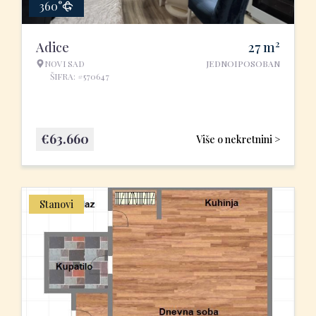
360°
2
Adice
27
m
NOVI SAD
JEDNOIPOSOBAN
ŠIFRA: #570647
€
63.660
Više o nekretnini >
Stanovi