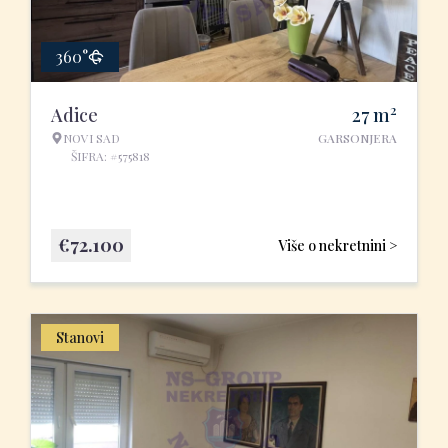
360°
2
Adice
27
m
NOVI SAD
GARSONJERA
ŠIFRA: #575818
€
72.100
Više o nekretnini >
Stanovi