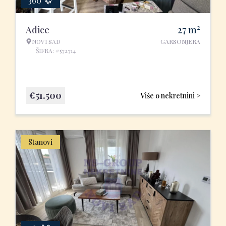
360°
2
Adice
27
m
NOVI SAD
GARSONJERA
ŠIFRA: #572714
€
51.500
Više o nekretnini >
Stanovi