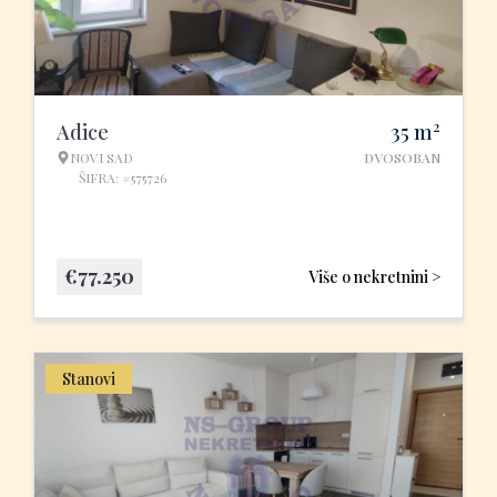
2
Adice
35
m
NOVI SAD
DVOSOBAN
ŠIFRA: #575726
€
77.250
Više o nekretnini >
Stanovi