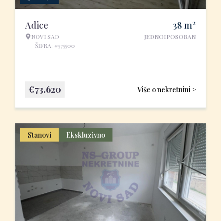
2
Adice
38
m
NOVI SAD
JEDNOIPOSOBAN
ŠIFRA: #575500
€
73.620
Više o nekretnini >
Stanovi
Ekskluzivno