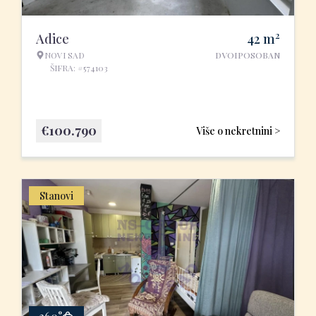
2
Adice
42
m
NOVI SAD
DVOIPOSOBAN
ŠIFRA: #574103
€
100.790
Više o nekretnini >
Stanovi