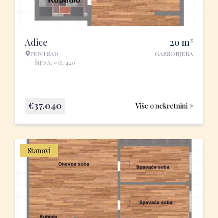
2
Adice
20
m
NOVI SAD
GARSONJERA
ŠIFRA: #567420
€
37.040
Više o nekretnini >
Stanovi