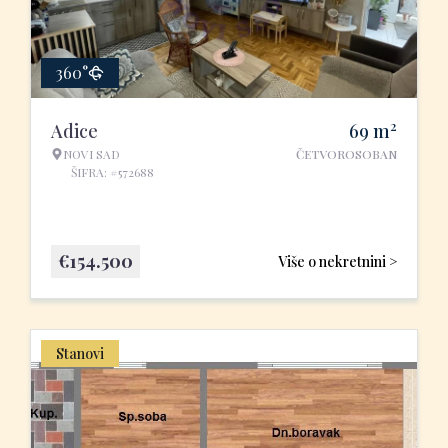
360°
2
Adice
69
m
NOVI SAD
ČETVOROSOBAN
ŠIFRA: #572688
€
154.500
Više o nekretnini >
Stanovi