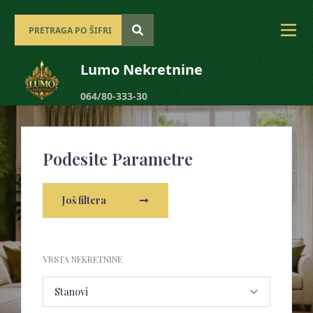
Lumo Nekretnine
064/80-333-30
Podesite Parametre
Još filtera
VRSTA NEKRETNINE