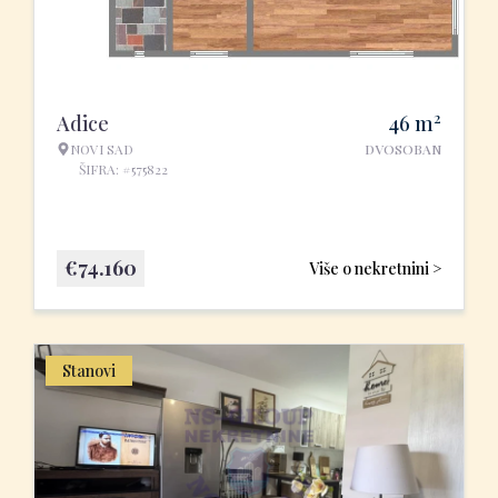
2
Adice
46
m
NOVI SAD
DVOSOBAN
ŠIFRA: #575822
€
74.160
Više o nekretnini >
Stanovi