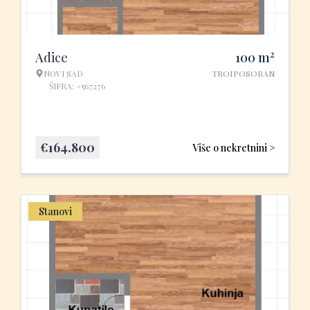
2
Adice
100
m
NOVI SAD
TROIPOSOBAN
ŠIFRA: #567276
€
164.800
Više o nekretnini >
Stanovi