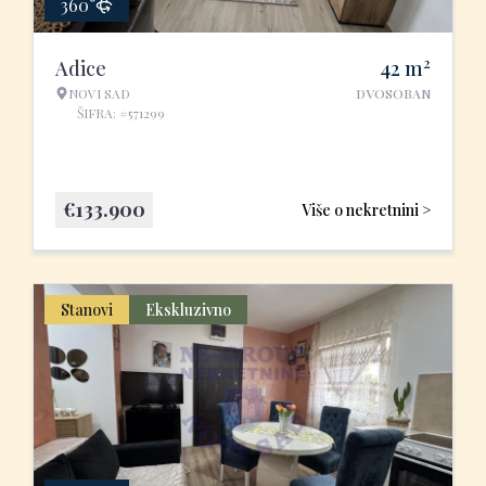
360°
2
Adice
42
m
NOVI SAD
DVOSOBAN
ŠIFRA: #571299
€
133.900
Više o nekretnini >
Stanovi
Ekskluzivno