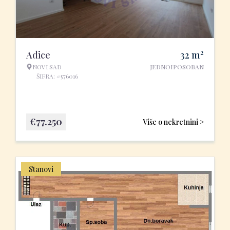
2
Adice
32
m
NOVI SAD
JEDNOIPOSOBAN
ŠIFRA: #576016
€
77.250
Više o nekretnini >
Stanovi