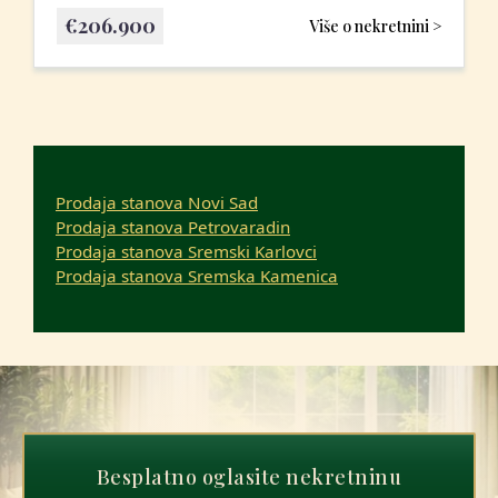
€
206.900
Više o nekretnini >
Prodaja stanova Novi Sad
Prodaja stanova Petrovaradin
Prodaja stanova Sremski Karlovci
Prodaja stanova Sremska Kamenica
Besplatno oglasite nekretninu