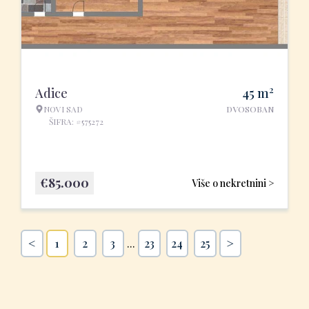
2
Adice
45
m
NOVI SAD
DVOSOBAN
ŠIFRA: #575272
€
85.000
Više o nekretnini >
<
>
1
2
3
...
23
24
25