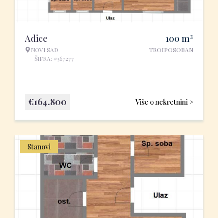
2
Adice
100
m
NOVI SAD
TROIPOSOBAN
ŠIFRA: #567277
€
164.800
Više o nekretnini >
Stanovi