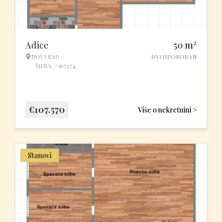
2
Adice
50
m
NOVI SAD
DVOIPOSOBAN
ŠIFRA: #567274
€
107.570
Više o nekretnini >
Stanovi