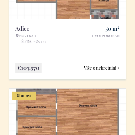
2
Adice
50
m
NOVI SAD
DVOIPOSOBAN
ŠIFRA: #567273
€
107.570
Više o nekretnini >
Stanovi