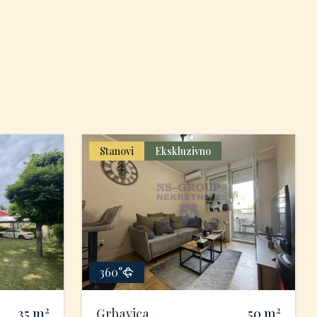
Stanovi
Ekskluzivno
360°
2
2
35
m
Grbavica
50
m