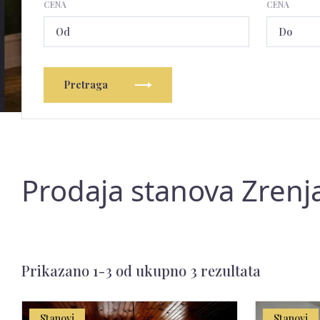
CENA
CENA
Pretraga
Prodaja stanova Zrenja
Prikazano 1-3 od ukupno 3 rezultata
Stanovi
Stanovi