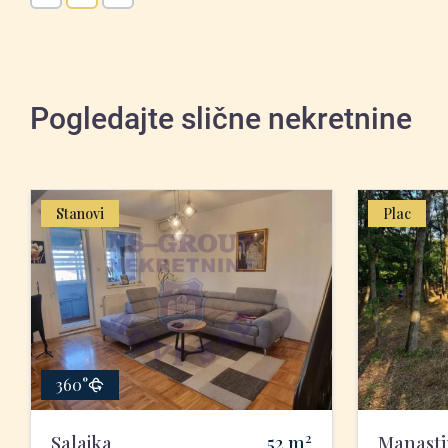
Pogledajte slične nekretnine
Stanovi
Plac
360°
2
Salajka
52
m
Manasti