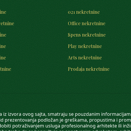
ine
021 nekretnine
retnine
Office nekretnine
ine
Spens nekretnine
ine
Play nekretnine
ine
Arts nekretnine
tnine
Prodaja nekretnine
 a iz izvora ovog sajta, smatraju se pouzdanim informacijama
v vid prezentovanja podložan je greškama, propustima i pro
obiti potraživanjem usluga profesionalnog arhitekte ili inž