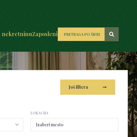
u nekretninu
Zaposleni
Još filtera
LOKACIJA
Izaberi mesto