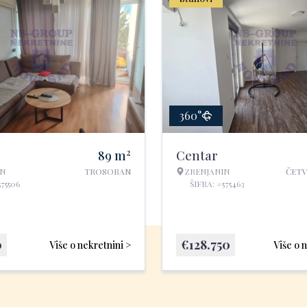
360°
2
89
m
Centar
IN
TROSOBAN
ZRENJANIN
ČET
575506
ŠIFRA: #575463
0
€
128.750
Više o nekretnini >
Više o 