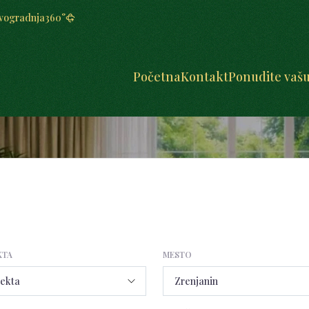
vogradnja
360°
Početna
Kontakt
Ponudite vaš
KTA
MESTO