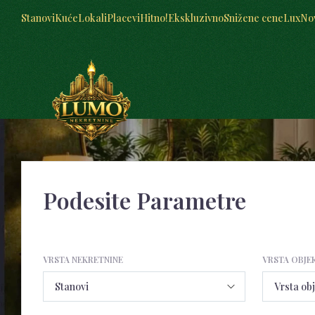
Stanovi
Kuće
Lokali
Placevi
Hitno!
Ekskluzivno
Snižene cene
Lux
No
Podesite Parametre
VRSTA NEKRETNINE
VRSTA OBJE