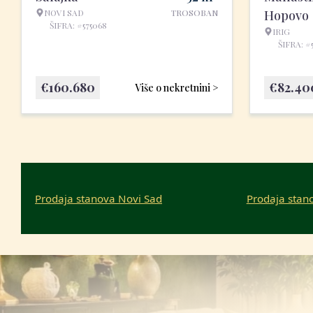
NOVI SAD
TROSOBAN
Hopovo
ŠIFRA: #575068
IRIG
ŠIFRA: #
€
160.680
€
82.40
Više o nekretnini >
Prodaja stanova Novi Sad
Prodaja stan