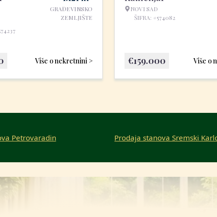
GRAĐEVINSKO
NOVI SAD
ZEMLJIŠTE
ŠIFRA: #574082
574237
0
€
159.000
Više o nekretnini >
Više o 
ova Petrovaradin
Prodaja stanova Sremski Karl