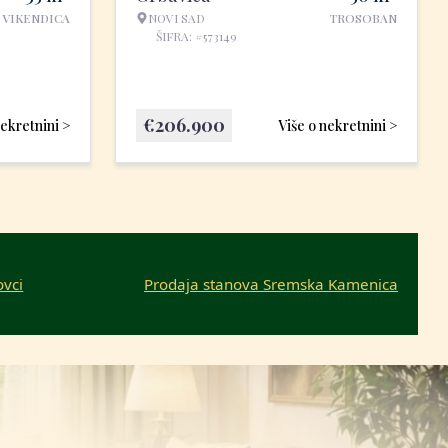
VIKENDICA
NOVI SAD
TROSOBAN
ŠIFRA: #573149
€
206.900
nekretnini >
Više o nekretnini >
ovci
Prodaja stanova Sremska Kamenica