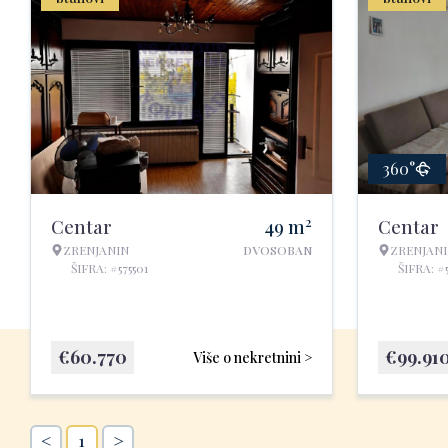
360°
2
Centar
49
m
Centar
ZRENJANIN
DVOSOBAN
ZRENJAN
ŠIFRA: #575501
ŠIFRA: #
€
60.770
€
99.91
Više o nekretnini >
<
>
1