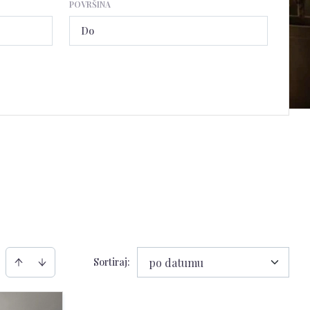
POVRŠINA
Sortiraj
:
po datumu