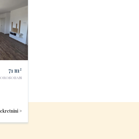
2
71
m
VOROSOBAN
nekretnini >