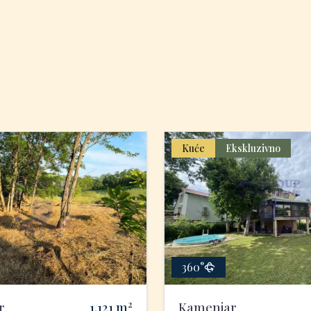
Kuće
Ekskluzivno
360°
2
r
1.121
m
Kamenjar