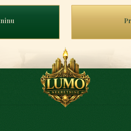
tninu
Pr