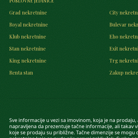
POSLOVNE JEDINICE
Grad nekretnine
City nekretn
Royal nekretnine
Bulevar nek
Klub nekretnine
Eho nekretn
Stan nekretnine
Exit nekretn
King nekretnine
Trg nekretn
Renta stan
Zakup nekre
Sve informacije u vezi sa imovinom, koja je na prodaju,
napravljena da prezentuje tačne informacije, ali taka
koje se prodaju su približne. Tačne dimenzije se mogu d