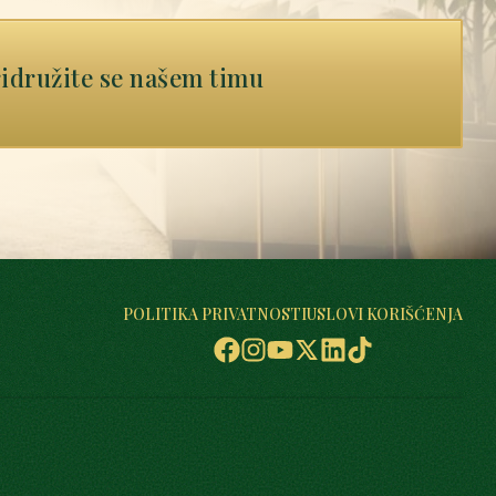
idružite se našem timu
POLITIKA PRIVATNOSTI
USLOVI KORIŠĆENJA