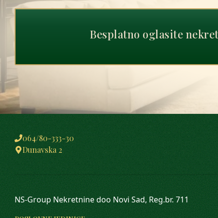
Besplatno oglasite nekre
064/80-333-30
Dunavska 2
NS-Group Nekretnine doo Novi Sad, Reg.br. 711