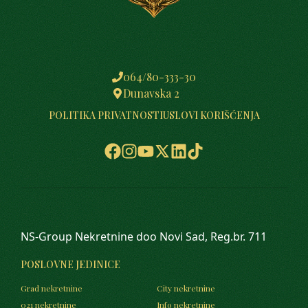
064/80-333-30
Dunavska 2
POLITIKA PRIVATNOSTI
USLOVI KORIŠĆENJA
NS-Group Nekretnine doo Novi Sad, Reg.br. 711
POSLOVNE JEDINICE
Grad nekretnine
City nekretnine
021 nekretnine
Info nekretnine