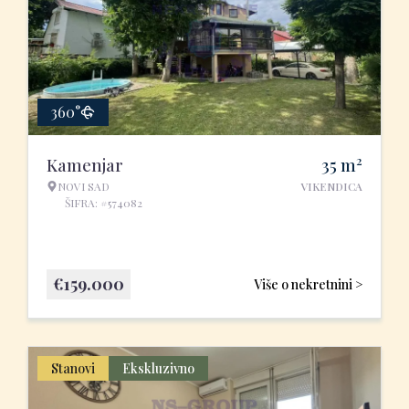
360°
2
Kamenjar
35
m
NOVI SAD
VIKENDICA
ŠIFRA: #574082
€
159.000
Više o nekretnini >
Stanovi
Ekskluzivno