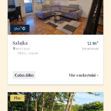
360°
2
Salajka
52
m
NOVI SAD
TROSOBAN
ŠIFRA: #575068
€
160.680
Više o nekretnini >
Plac