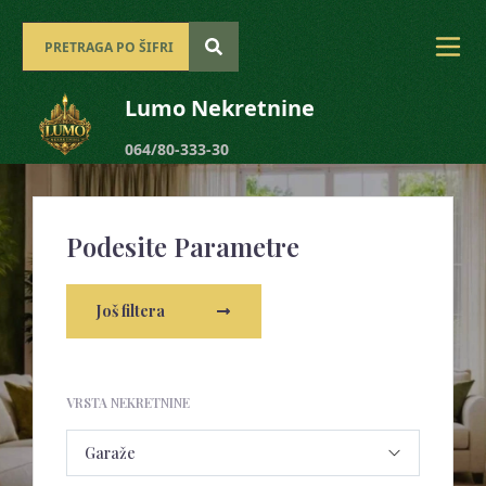
Lumo Nekretnine
064/80-333-30
Podesite Parametre
Još filtera
VRSTA NEKRETNINE