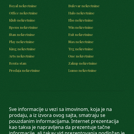
Royal nekretnine
Bulevar nekretnine
Office nekretnine
Halo nekretnine
Klub nekretnine
Eho nekretnine
Spens nekretnine
Win nekretnine
Stan nekretnine
Exit nekretnine
Play nekretnine
Max nekretnine
King nekretnine
Trg nekretnine
Arts nekretnine
One nekretnine
Renta stan
Zakup nekretnine
Prodaja nekretnine
Lumo nekretnine
Sve informacije u vezi sa imovinom, koja je na
prodaju, a iz izvora ovog sajta, smatraju se
pouzdanim informacijama. Internet prezentacija
kao takva je napravljena da prezentuje tačne
informacije, ali takav vid prezentovanja podložan je