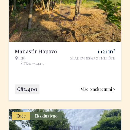
2
Manastir Hopovo
1.121
m
IRIG
GRAĐEVINSKO ZEMLJIŠTE
ŠIFRA: #574237
€
82.400
Više o nekretnini >
Kuće
Ekskluzivno