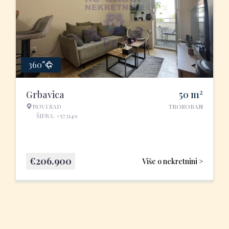
360°
2
Grbavica
50
m
NOVI SAD
TROSOBAN
ŠIFRA: #573149
€
206.900
Više o nekretnini >