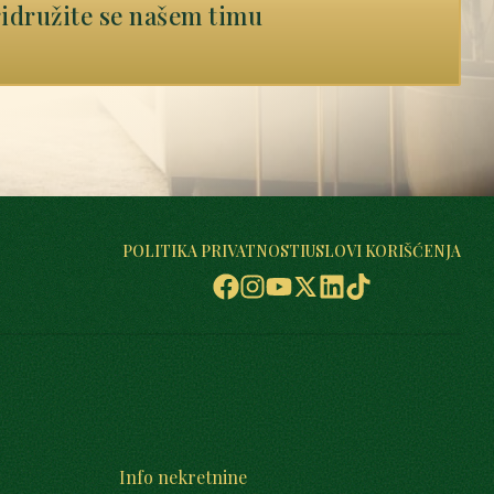
idružite se našem timu
POLITIKA PRIVATNOSTI
USLOVI KORIŠĆENJA
Info nekretnine