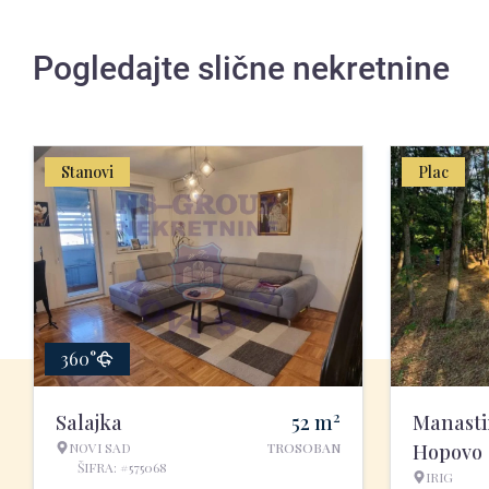
Pogledajte slične nekretnine
Stanovi
Plac
360°
2
Salajka
52
m
Manasti
NOVI SAD
TROSOBAN
Hopovo
ŠIFRA: #575068
IRIG