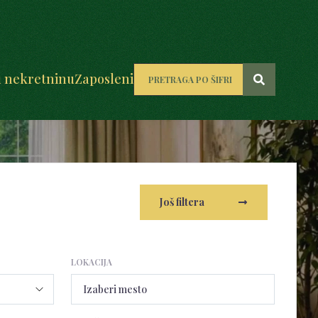
u nekretninu
Zaposleni
Još filtera
LOKACIJA
Izaberi mesto