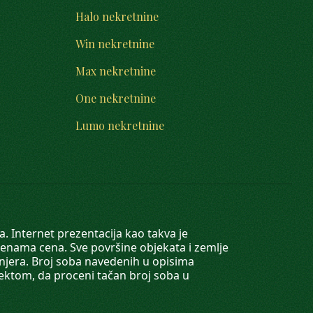
Halo nekretnine
Win nekretnine
Max nekretnine
One nekretnine
Lumo nekretnine
. Internet prezentacija kao takva je
menama cena. Sve površine objekata i zemlje
injera. Broj soba navedenih u opisima
tektom, da proceni tačan broj soba u