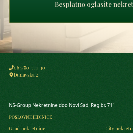
Besplatno oglasite nekre
064/80-333-30
Dunavska 2
NS-Group Nekretnine doo Novi Sad, Reg.br. 711
POSLOVNE JEDINICE
Grad nekretnine
City nekretn