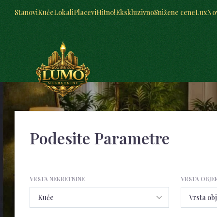
Stanovi
Kuće
Lokali
Placevi
Hitno!
Ekskluzivno
Snižene cene
Lux
No
Podesite Parametre
VRSTA NEKRETNINE
VRSTA OBJE