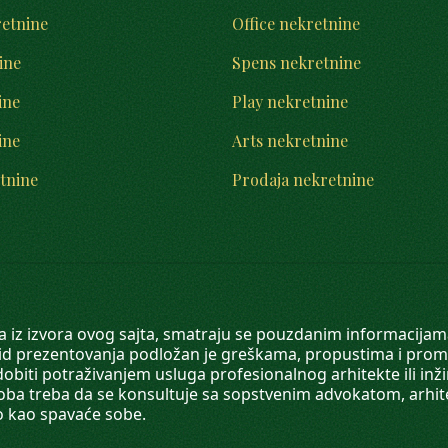
retnine
Office nekretnine
ine
Spens nekretnine
ine
Play nekretnine
ine
Arts nekretnine
tnine
Prodaja nekretnine
 a iz izvora ovog sajta, smatraju se pouzdanim informacijama
v vid prezentovanja podložan je greškama, propustima i pro
obiti potraživanjem usluga profesionalnog arhitekte ili inž
soba treba da se konsultuje sa sopstvenim advokatom, arhi
o kao spavaće sobe.