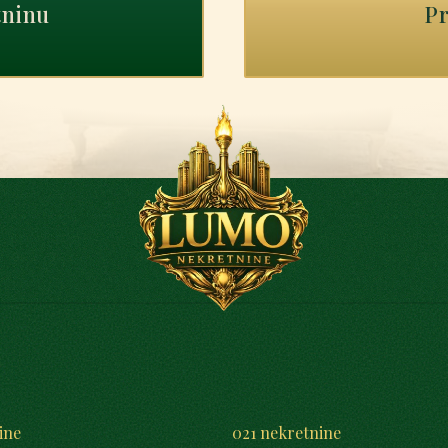
tninu
Pr
ine
021 nekretnine