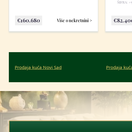
ŠIFRA: #
€
160.680
€
82.40
Više o nekretnini >
Prodaja kuća Novi Sad
Prodaja kuć