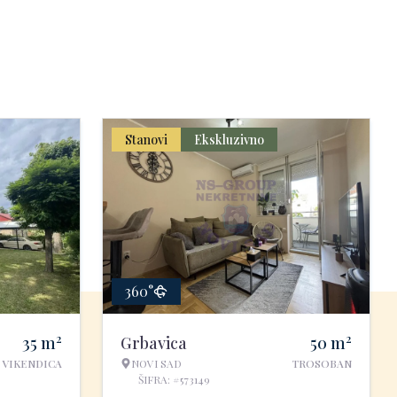
Stanovi
Ekskluzivno
360°
2
2
35
m
Grbavica
50
m
VIKENDICA
NOVI SAD
TROSOBAN
ŠIFRA: #573149