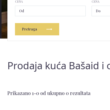
CENA
CENA
Pretraga
Prodaja kuća Bašaid i 
Prikazano 1-0 od ukupno 0 rezultata