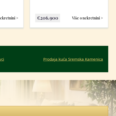
€
206.900
nekretnini >
Više o nekretnini >
vci
Prodaja kuća Sremska Kamenica