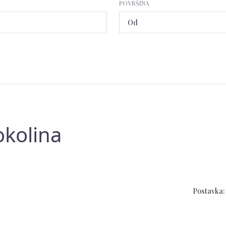
POVRŠINA
okolina
Postavka: