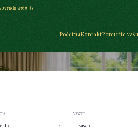
vogradnja
360°
Početna
Kontakt
Ponudite vaš
KTA
MESTO