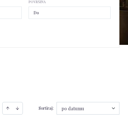
POVRŠINA
Sortiraj
:
po datumu