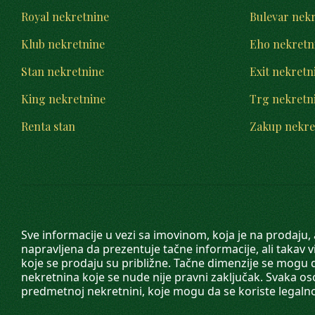
Royal nekretnine
Bulevar nek
Klub nekretnine
Eho nekretn
Stan nekretnine
Exit nekretn
King nekretnine
Trg nekretn
Renta stan
Zakup nekre
Sve informacije u vezi sa imovinom, koja je na prodaju,
napravljena da prezentuje tačne informacije, ali taka
koje se prodaju su približne. Tačne dimenzije se mogu d
nekretnina koje se nude nije pravni zaključak. Svaka o
predmetnoj nekretnini, koje mogu da se koriste legaln