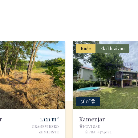
Kuće
Ekskluzivno
360°
2
r
1.121
m
Kamenjar
GRAĐEVINSKO
NOVI SAD
ZEMLJIŠTE
ŠIFRA: #574082