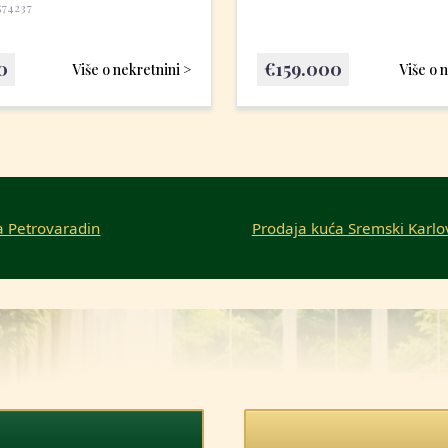
574237
0
€
159.000
Više o nekretnini >
Više o 
a Petrovaradin
Prodaja kuća Sremski Karlo