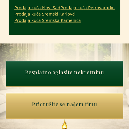
Prodaja kuća Novi Sad
Prodaja kuća Petrovaradin
Prodaja kuća Sremski Karlovci
Prodaja kuća Sremska Kamenica
Besplatno oglasite nekretninu
Pridružite se našem timu