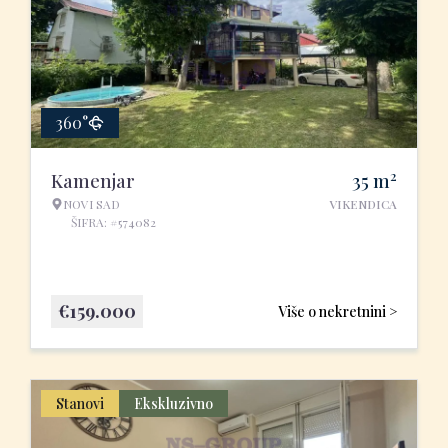
360°
2
Kamenjar
35
m
NOVI SAD
VIKENDICA
ŠIFRA: #574082
€
159.000
Više o nekretnini >
Stanovi
Ekskluzivno