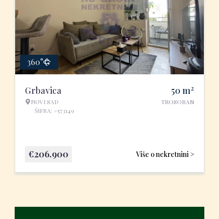
360°
2
Grbavica
50
m
NOVI SAD
TROSOBAN
ŠIFRA: #573149
€
206.900
Više o nekretnini >