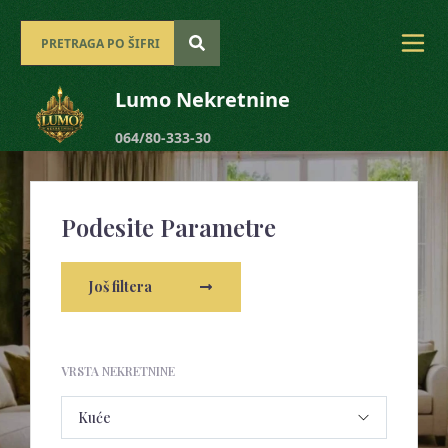
Lumo Nekretnine
064/80-333-30
Podesite Parametre
Još filtera
VRSTA NEKRETNINE