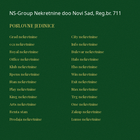
NS-Group Nekretnine doo Novi Sad, Reg.br. 711
POSLOVNE JEDINICE
Grad nekretnine
City nekretnine
021 nekretnine
Info nekretnine
Royal nekretnine
Bulevar nekretnine
Office nekretnine
Halo nekretnine
Klub nekretnine
Eho nekretnine
Spens nekretnine
Win nekretnine
Stan nekretnine
Exit nekretnine
Play nekretnine
Max nekretnine
King nekretnine
Trg nekretnine
Arts nekretnine
One nekretnine
Renta stan
Zakup nekretnine
Prodaja nekretnine
Lumo nekretnine