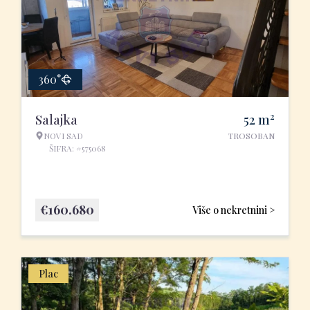
360°
2
Salajka
52
m
NOVI SAD
TROSOBAN
ŠIFRA: #575068
€
160.680
Više o nekretnini >
Plac