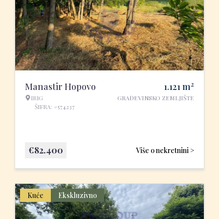
2
Manastir Hopovo
1.121
m
IRIG
GRAĐEVINSKO ZEMLJIŠTE
ŠIFRA: #574237
€
82.400
Više o nekretnini >
Kuće
Ekskluzivno