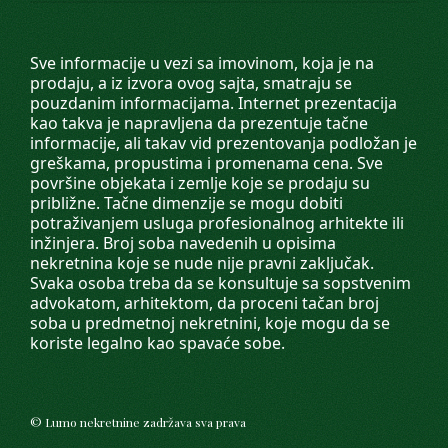
Sve informacije u vezi sa imovinom, koja je na
prodaju, a iz izvora ovog sajta, smatraju se
pouzdanim informacijama. Internet prezentacija
kao takva je napravljena da prezentuje tačne
informacije, ali takav vid prezentovanja podložan je
greškama, propustima i promenama cena. Sve
površine objekata i zemlje koje se prodaju su
približne. Tačne dimenzije se mogu dobiti
potraživanjem usluga profesionalnog arhitekte ili
inžinjera. Broj soba navedenih u opisima
nekretnina koje se nude nije pravni zaključak.
Svaka osoba treba da se konsultuje sa sopstvenim
advokatom, arhitektom, da proceni tačan broj
soba u predmetnoj nekretnini, koje mogu da se
koriste legalno kao spavaće sobe.
©
Lumo nekretnine
zadržava sva prava