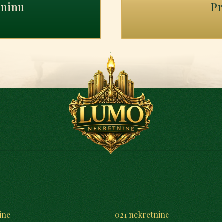
tninu
Pr
ine
021 nekretnine