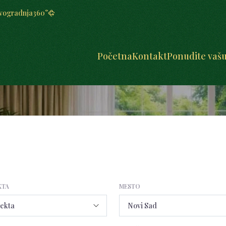
vogradnja
360°
Početna
Kontakt
Ponudite vaš
KTA
MESTO