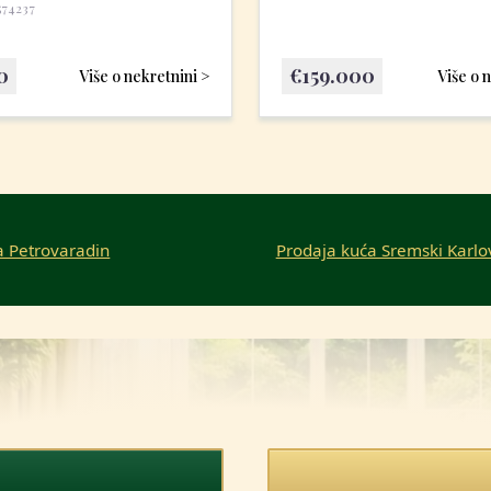
574237
0
€
159.000
Više o nekretnini >
Više o 
a Petrovaradin
Prodaja kuća Sremski Karlo