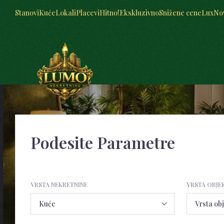
Stanovi
Kuće
Lokali
Placevi
Hitno!
Ekskluzivno
Snižene cene
Lux
No
Podesite Parametre
VRSTA NEKRETNINE
VRSTA OBJE