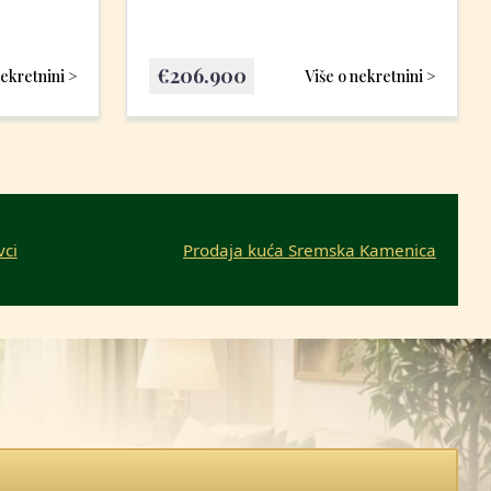
€
206.900
nekretnini >
Više o nekretnini >
vci
Prodaja kuća Sremska Kamenica