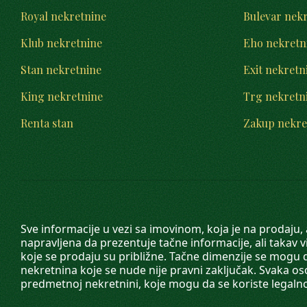
Royal nekretnine
Bulevar nek
Klub nekretnine
Eho nekretn
Stan nekretnine
Exit nekretn
King nekretnine
Trg nekretn
Renta stan
Zakup nekre
Sve informacije u vezi sa imovinom, koja je na prodaju,
napravljena da prezentuje tačne informacije, ali taka
koje se prodaju su približne. Tačne dimenzije se mogu d
nekretnina koje se nude nije pravni zaključak. Svaka o
predmetnoj nekretnini, koje mogu da se koriste legaln