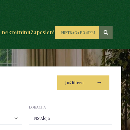
u nekretninu
Zaposleni
Još filtera
LOKACIJA
NS Aleja