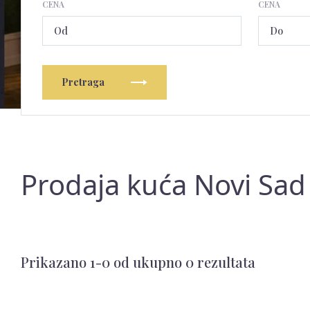
CENA
CENA
Pretraga
Prodaja kuća Novi Sad 
Prikazano 1-0 od ukupno 0 rezultata