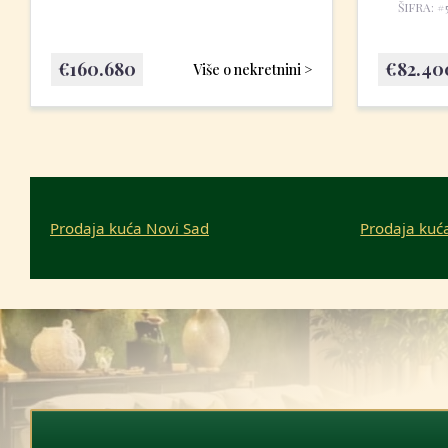
ŠIFRA: #
€
160.680
€
82.40
Više o nekretnini >
Prodaja kuća Novi Sad
Prodaja kuć