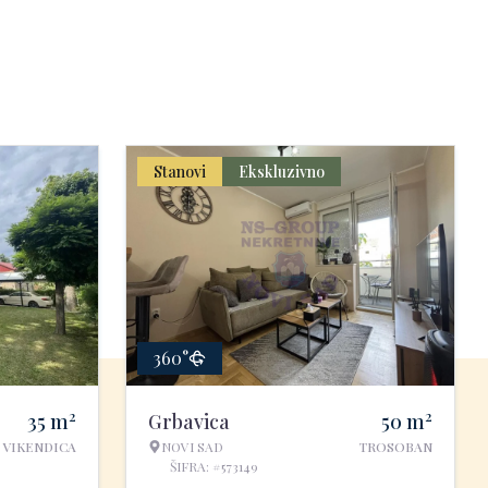
Stanovi
Ekskluzivno
360°
2
2
35
m
Grbavica
50
m
VIKENDICA
NOVI SAD
TROSOBAN
ŠIFRA: #573149