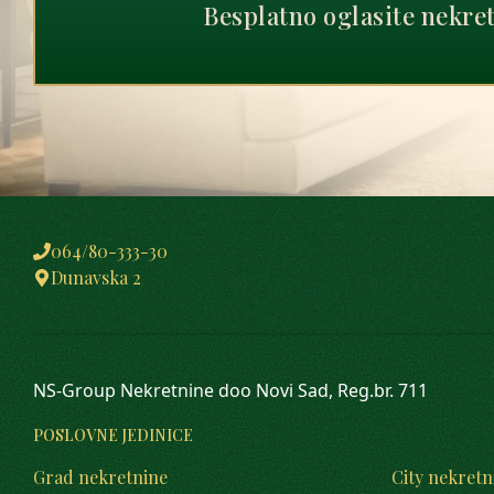
Besplatno oglasite nekre
064/80-333-30
Dunavska 2
NS-Group Nekretnine doo Novi Sad, Reg.br. 711
POSLOVNE JEDINICE
Grad nekretnine
City nekretn