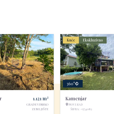
Kuće
Ekskluzivno
360°
2
r
1.121
m
Kamenjar
GRAĐEVINSKO
NOVI SAD
ZEMLJIŠTE
ŠIFRA: #574082