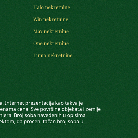
Halo nekretnine
Win nekretnine
Max nekretnine
One nekretnine
Lumo nekretnine
. Internet prezentacija kao takva je
menama cena. Sve površine objekata i zemlje
injera. Broj soba navedenih u opisima
tektom, da proceni tačan broj soba u