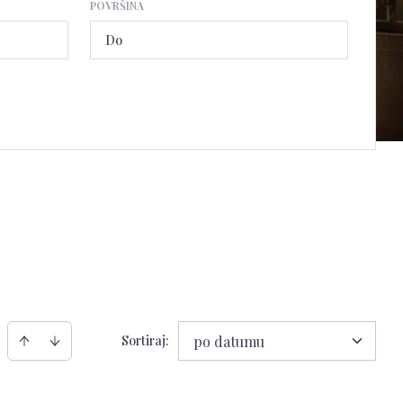
POVRŠINA
Sortiraj
:
po datumu