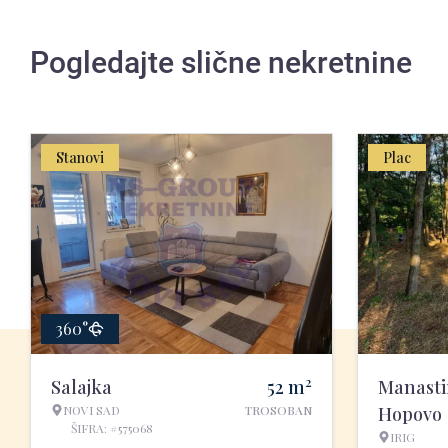
Pogledajte slične nekretnine
Stanovi
Plac
360°
2
Salajka
52
m
Manasti
NOVI SAD
TROSOBAN
Hopovo
ŠIFRA: #575068
IRIG