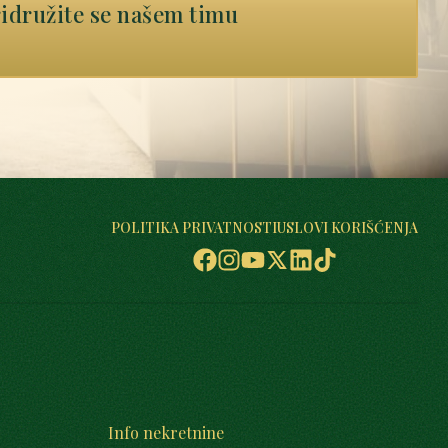
idružite se našem timu
POLITIKA PRIVATNOSTI
USLOVI KORIŠĆENJA
Info nekretnine