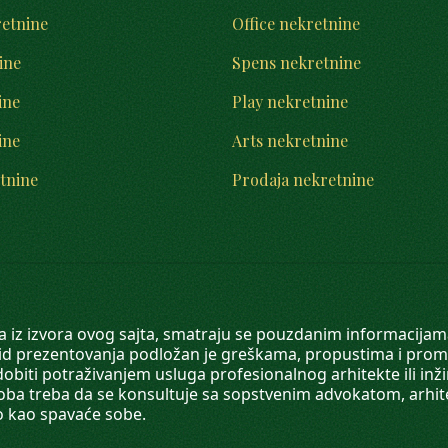
retnine
Office nekretnine
ine
Spens nekretnine
ine
Play nekretnine
ine
Arts nekretnine
tnine
Prodaja nekretnine
 a iz izvora ovog sajta, smatraju se pouzdanim informacijama
v vid prezentovanja podložan je greškama, propustima i pro
obiti potraživanjem usluga profesionalnog arhitekte ili inž
soba treba da se konsultuje sa sopstvenim advokatom, arhi
o kao spavaće sobe.