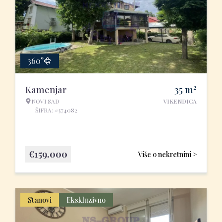
360°
2
Kamenjar
35
m
NOVI SAD
VIKENDICA
ŠIFRA: #574082
€
159.000
Više o nekretnini >
Stanovi
Ekskluzivno