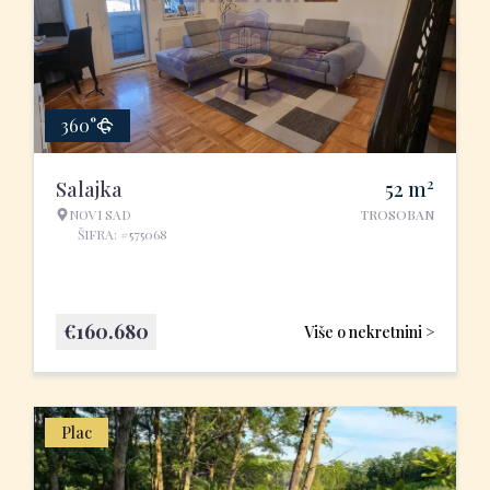
360°
2
Salajka
52
m
NOVI SAD
TROSOBAN
ŠIFRA: #575068
€
160.680
Više o nekretnini >
Plac