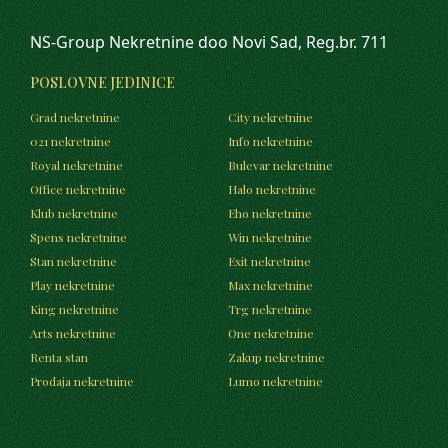
NS-Group Nekretnine doo Novi Sad, Reg.br. 711
POSLOVNE JEDINICE
Grad nekretnine
City nekretnine
021 nekretnine
Info nekretnine
Royal nekretnine
Bulevar nekretnine
Office nekretnine
Halo nekretnine
Klub nekretnine
Eho nekretnine
Spens nekretnine
Win nekretnine
Stan nekretnine
Exit nekretnine
Play nekretnine
Max nekretnine
King nekretnine
Trg nekretnine
Arts nekretnine
One nekretnine
Renta stan
Zakup nekretnine
Prodaja nekretnine
Lumo nekretnine