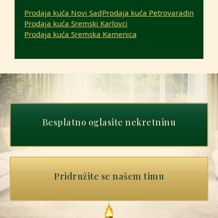
Prodaja kuća Novi Sad
Prodaja kuća Petrovaradin
Prodaja kuća Sremski Karlovci
Prodaja kuća Sremska Kamenica
Besplatno oglasite nekretninu
Pridružite se našem timu