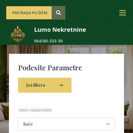
Lumo Nekretnine
064/80-333-30
Podesite Parametre
Još filtera
VRSTA NEKRETNINE