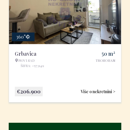
360°
2
Grbavica
50
m
NOVI SAD
TROSOBAN
ŠIFRA: #573149
€
206.900
Više o nekretnini >