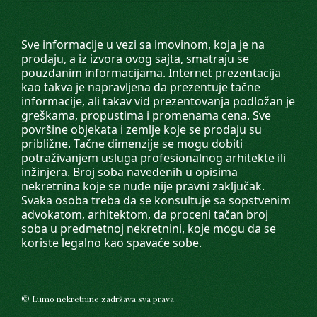
Sve informacije u vezi sa imovinom, koja je na
prodaju, a iz izvora ovog sajta, smatraju se
pouzdanim informacijama. Internet prezentacija
kao takva je napravljena da prezentuje tačne
informacije, ali takav vid prezentovanja podložan je
greškama, propustima i promenama cena. Sve
površine objekata i zemlje koje se prodaju su
približne. Tačne dimenzije se mogu dobiti
potraživanjem usluga profesionalnog arhitekte ili
inžinjera. Broj soba navedenih u opisima
nekretnina koje se nude nije pravni zaključak.
Svaka osoba treba da se konsultuje sa sopstvenim
advokatom, arhitektom, da proceni tačan broj
soba u predmetnoj nekretnini, koje mogu da se
koriste legalno kao spavaće sobe.
©
Lumo nekretnine
zadržava sva prava