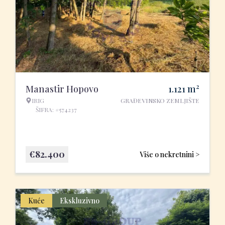
2
Manastir Hopovo
1.121
m
IRIG
GRAĐEVINSKO ZEMLJIŠTE
ŠIFRA: #574237
€
82.400
Više o nekretnini >
Kuće
Ekskluzivno