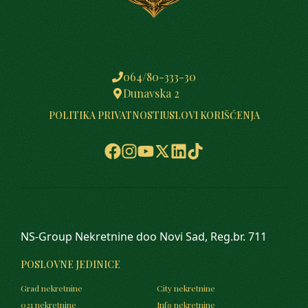
064/80-333-30
Dunavska 2
POLITIKA PRIVATNOSTI
USLOVI KORIŠĆENJA
NS-Group Nekretnine doo Novi Sad, Reg.br. 711
POSLOVNE JEDINICE
Grad nekretnine
City nekretnine
021 nekretnine
Info nekretnine