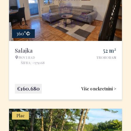
360°
2
Salajka
52
m
NOVI SAD
TROSOBAN
ŠIFRA: #575068
€
160.680
Više o nekretnini >
Plac