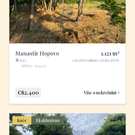
2
Manastir Hopovo
1.121
m
IRIG
GRAĐEVINSKO ZEMLJIŠTE
ŠIFRA: #574237
€
82.400
Više o nekretnini >
Kuće
Ekskluzivno