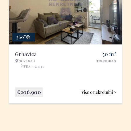
360°
2
Grbavica
50
m
NOVI SAD
TROSOBAN
ŠIFRA: #573149
€
206.900
Više o nekretnini >