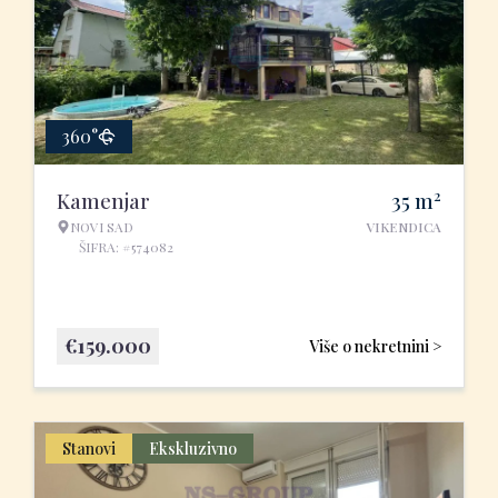
360°
2
Kamenjar
35
m
NOVI SAD
VIKENDICA
ŠIFRA: #574082
€
159.000
Više o nekretnini >
Stanovi
Ekskluzivno