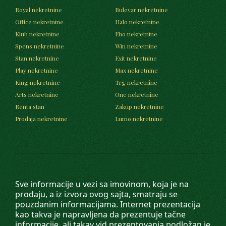
Royal nekretnine
Bulevar nekretnine
Office nekretnine
Halo nekretnine
Klub nekretnine
Eho nekretnine
Spens nekretnine
Win nekretnine
Stan nekretnine
Exit nekretnine
Play nekretnine
Max nekretnine
King nekretnine
Trg nekretnine
Arts nekretnine
One nekretnine
Renta stan
Zakup nekretnine
Prodaja nekretnine
Lumo nekretnine
Sve informacije u vezi sa imovinom, koja je na
prodaju, a iz izvora ovog sajta, smatraju se
pouzdanim informacijama. Internet prezentacija
kao takva je napravljena da prezentuje tačne
informacije, ali takav vid prezentovanja podložan je