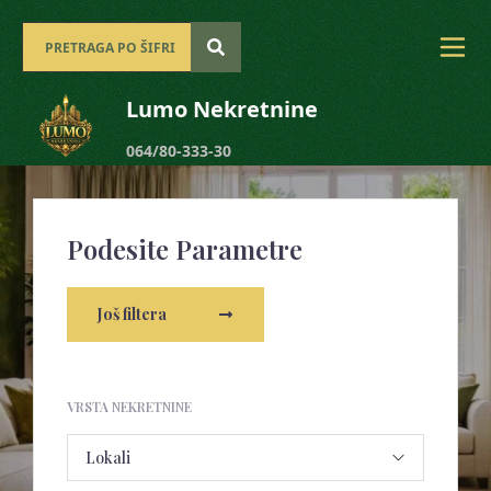
Lumo Nekretnine
064/80-333-30
Podesite Parametre
Još filtera
VRSTA NEKRETNINE