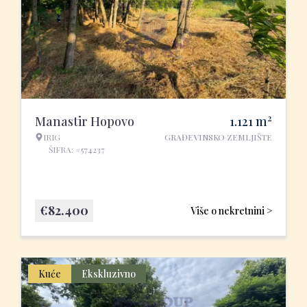
2
Manastir Hopovo
1.121
m
IRIG
GRAĐEVINSKO ZEMLJIŠTE
ŠIFRA: #574237
€
82.400
Više o nekretnini >
Kuće
Ekskluzivno