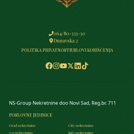
064/80-333-30
Dunavska 2
POLITIKA PRIVATNOSTI
USLOVI KORIŠĆENJA
NS-Group Nekretnine doo Novi Sad, Reg.br. 711
POSLOVNE JEDINICE
Grad nekretnine
City nekretnine
021 nekretnine
Info nekretnine