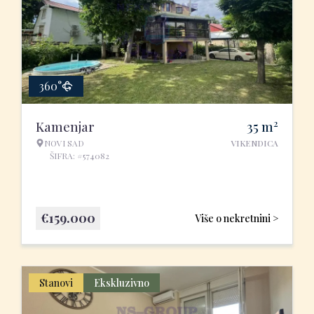
360°
2
Kamenjar
35
m
NOVI SAD
VIKENDICA
ŠIFRA: #574082
€
159.000
Više o nekretnini >
Stanovi
Ekskluzivno