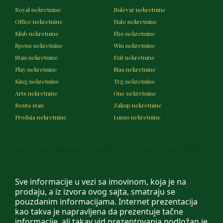
Royal nekretnine
Bulevar nekretnine
Office nekretnine
Halo nekretnine
Klub nekretnine
Eho nekretnine
Spens nekretnine
Win nekretnine
Stan nekretnine
Exit nekretnine
Play nekretnine
Max nekretnine
King nekretnine
Trg nekretnine
Arts nekretnine
One nekretnine
Renta stan
Zakup nekretnine
Prodaja nekretnine
Lumo nekretnine
Sve informacije u vezi sa imovinom, koja je na
prodaju, a iz izvora ovog sajta, smatraju se
pouzdanim informacijama. Internet prezentacija
kao takva je napravljena da prezentuje tačne
informacije, ali takav vid prezentovanja podložan je