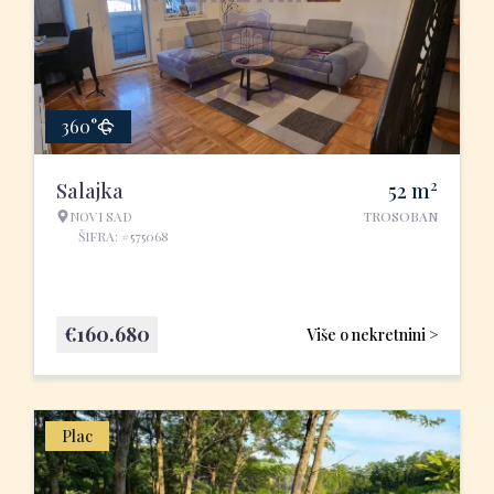
360°
2
Salajka
52
m
NOVI SAD
TROSOBAN
ŠIFRA: #575068
€
160.680
Više o nekretnini >
Plac