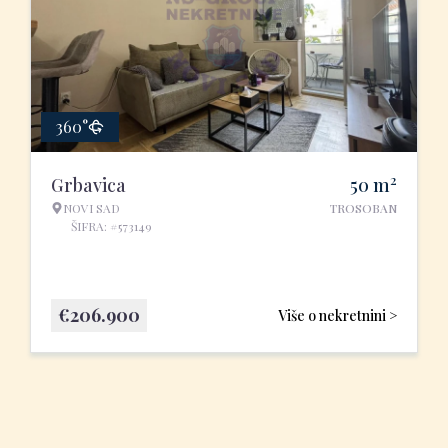
360°
2
Grbavica
50
m
NOVI SAD
TROSOBAN
ŠIFRA: #573149
€
206.900
Više o nekretnini >